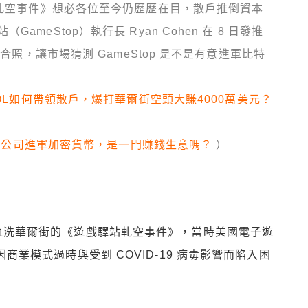
站軋空事件》想必各位至今仍歷歷在目，散戶推倒資本
eStop）執行長 Ryan Cohen 在 8 日發推
ylor 的合照，讓市場猜測 GameStop 是不是有意進軍比特
KOL如何帶領散戶，爆打華爾街空頭大賺4000萬美元？
：傳統公司進軍加密貨幣，是一門賺錢生意嗎？
）
散戶血洗華爾街的《遊戲驛站軋空事件》，當時美國電子遊
因商業模式過時與受到 COVID-19 病毒影響而陷入困