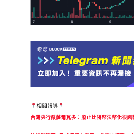
相關報導
台灣央行酸薩爾瓦多：廢止比特幣法幣化很諷