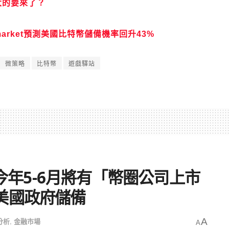
大的要來了？
market預測美國比特幣儲備機率回升43%
微策略
比特幣
遊戲驛站
行長：今年5-6月將有「幣圈公司上市
美國政府儲備
分析
,
金融市場
A
A