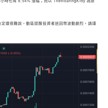
時也有 8.54% 漲幅；而以 TheRoaringKitty 為原
幣的決定還很難說，動區提醒投資者迷因幣波動劇烈，請謹