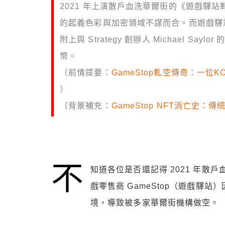
2021 年上演散戶血洗華爾街的《遊戲驛
的起義色彩與加密領域不謀而合。而遊戲驛站（Gam
附上與 Strategy 創辦人 Michael Sa
幣。
（前情提要：
GameStop軋空傳奇：一位
）
（背景補充：
GameStop NFT消亡史
不
知道各位是否還記得 2021 年
戲零售商 GameStop（遊戲驛站）
境，導致被多家華爾街機構做空。