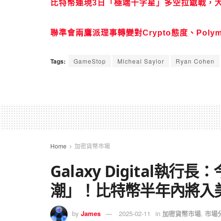
比特幣連現3日「極端十字星」多空拉鋸戰，
聯準會兩鷹派理事轉變對Crypto態度、Poly
Tags:
GameStop
Micheal Saylor
Ryan Cohen
Home
加密貨幣市場
Galaxy Digital執
潮」！比特幣半年內將入
by
James
2025-02-11
in
加密貨幣市場
,
市場