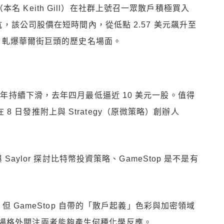
用戶（本名 Keith Gill）在社群上號召一眾散戶積極買入
對抗，該公司股價在短時間內，從低點 2.57 美元飆升至
了散戶軋爆華爾街巨頭的歷史名場面。
幾年持續下滑，去年四月最低逼近 10 美元一股。值得
n 在 8 日發推附上與 Strategy（原微策略）創辦人
 Saylor 探討比特幣投資策略、GameStop 是不是有
應，但 GameStop 自帶的「散戶起義」色彩與加密領域
場格外關注兩者能夠產生何種化學反應。