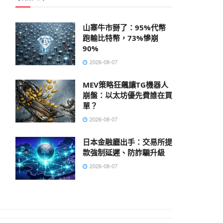
山寨牛市掰了：95%代幣
跑輸比特幣，73%慘崩
90%
2026-08-07
MEV策略狂飆讓TG機器人
崩盤：以太坊優先費誰在買
單？
2026-08-07
日本金融廳出手：交易所提
款強制延遲、防詐騙升級
2026-08-07