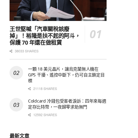
王世堅喊「汽車關稅該廢
掉」！裕隆是扶不起的阿斗，
保護 70 年還在做租賃
38033 SHARES
一顆 18 美元晶片，讓烏克蘭無人機在
GPS 干擾、遙控中斷下，仍可自主鎖定目
標
21118 SHARES
Coldcard 冷錢包受害者淚訴：四年來每週
定存比特幣，一夜歸零求助無門
12592 SHARES
最新文章