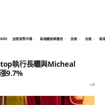
WARD
加密貨幣市場
區塊鏈商業應用
技術
法規
區
op執行長曬與Micheal
漲9.7%
A
A