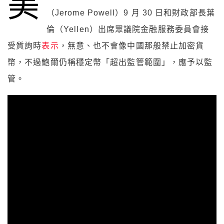
美
（Jerome Powell）9 月 30 日和財政部長葉
倫（Yellen）出席眾議院金融服務委員會接
受質詢時
表示
，無意、也不會像中國那般禁止加密貨
幣，不過鮑爾仍稱穩定幣「超出監管範圍」，應予以監
管。