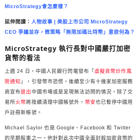
MicroStrategy會怎麼樣？
延伸閱讀：
人物故事 | 美股上市公司 MicroStrategy
CEO 爭議並存，微策略「無限加碼比特幣」意欲何為？
MicroStrategy 執行長對中國嚴打加密
貨幣的看法
上週 24 日，中國人民銀行閃電發布「
虛擬貨幣炒作風
險通知
」，引發幣市恐慌，後續至少有十幾家加密服務
商宣布
退出
中國市場或是呈現無法訪問的情況，除了交
易所
火幣
將陸續清理中國帳號外，
幣安
也已暫停中國用
戶註冊新帳號。
Michael Saylor 也是 Google、Facebook 和 Twitter
的早期股東之一，他針對此次中國全面封殺加密貨幣的