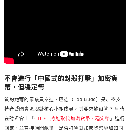
不會進行「中國式的封殺打擊」加密貨
幣，但穩定幣…
質詢鮑爾的眾議員泰迪．巴德（Ted Budd）是加密支
持者暨國會區塊鏈核心小組成員，其要求鮑爾就 7 月時
在聽證會上「
CBDC 將能取代加密貨幣、穩定幣
」進行
回應、並直接詢問鮑爾「是否打算對加密貨幣施加如同