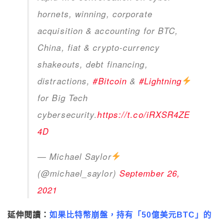
hornets, winning, corporate
acquisition & accounting for BTC,
China, fiat & crypto-currency
shakeouts, debt financing,
distractions,
#Bitcoin
&
#Lightning
for Big Tech
cybersecurity.
https://t.co/iRXSR4ZE
4D
— Michael Saylor
(@michael_saylor)
September 26,
2021
延伸閱讀：
如果比特幣崩盤，持有「50億美元BTC」的