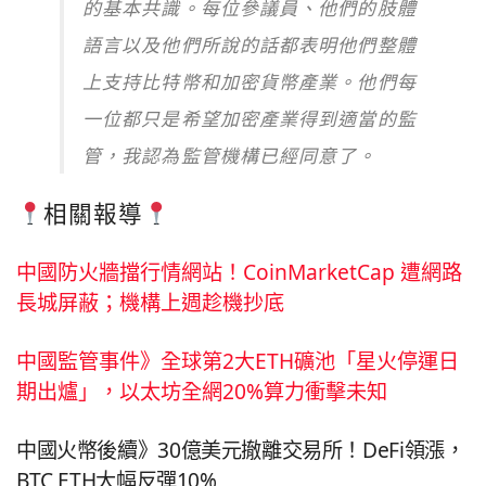
的基本共識。每位參議員、他們的肢體
語言以及他們所說的話都表明他們整體
上支持比特幣和加密貨幣產業。他們每
一位都只是希望加密產業得到適當的監
管，我認為監管機構已經同意了。
相關報導
中國防火牆擋行情網站！CoinMarketCap 遭網路
長城屏蔽；機構上週趁機抄底
中國監管事件》全球第2大ETH礦池「星火停運日
期出爐」，以太坊全網20%算力衝擊未知
中國火幣後續》30億美元撤離交易所！DeFi領漲，
BTC ETH大幅反彈10%