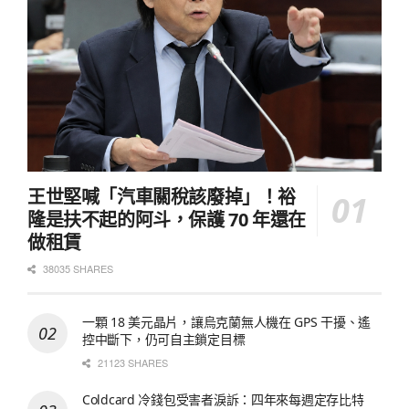
王世堅喊「汽車關稅該廢掉」！裕
隆是扶不起的阿斗，保護 70 年還在
做租賃
38035 SHARES
一顆 18 美元晶片，讓烏克蘭無人機在 GPS 干擾、遙
控中斷下，仍可自主鎖定目標
21123 SHARES
Coldcard 冷錢包受害者淚訴：四年來每週定存比特