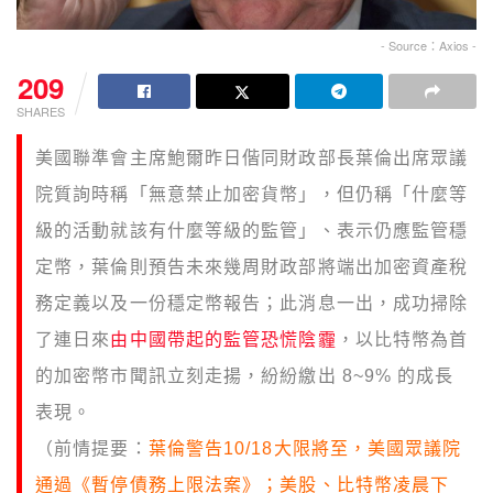
- Source：Axios -
209
SHARES
美國聯準會主席鮑爾昨日偕同財政部長葉倫出席眾議
院質詢時稱「無意禁止加密貨幣」，但仍稱「什麼等
級的活動就該有什麼等級的監管」、表示仍應監管穩
定幣，葉倫則預告未來幾周財政部將端出加密資產稅
務定義以及一份穩定幣報告；此消息一出，成功掃除
了連日來
由中國帶起的監管恐慌陰霾
，以比特幣為首
的加密幣市聞訊立刻走揚，紛紛繳出 8~9% 的成長
表現。
（前情提要：
葉倫警告10/18大限將至，美國眾議院
通過《暫停債務上限法案》；美股、比特幣凌晨下