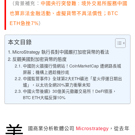
（背景補充：
中國央行突發難 : 境外交易所服務中國
也算非法金融活動、虛擬貨幣不具法償性；BTC
ETH急挫7%
）
本文目錄
MicroStrategy 執行長對中國嚴打加密貨幣的看法
反觀美國對加密貨幣的態度
中國防火牆擋行情網站！CoinMarketCap 遭網路長城
屏蔽；機構上週趁機抄底
中國監管事件》全球第2大ETH礦池「星火停運日期出
爐」，以太坊全網20%算力衝擊未知
中國火幣後續》30億美元撤離交易所！DeFi領漲，
BTC ETH大幅反彈10%
美
國商業分析軟體公司
Microstrategy
，從去年