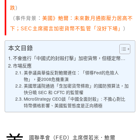
跌
）
（事件背景：
美國》鮑爾：未來數月通膨壓力居高不
下；SEC主席揚言加密貨幣不監管「沒好下場」
）
本文目錄
不會進行「中國式的封殺打擊」加密貨幣，但穩定幣…
市場反應
美參議員華倫反對鮑爾連任：「領導Fed的危險人
物」，憂2008危機重演
美國眾議院通過「含加密貨幣條款」的國防預算法，加
快分曉 SEC 和 CFTC 的監管權
MicroStrategy CEO談「中國全面封殺」: 不擔心對比
特幣價格影響、美國監管態度是正向積極
國聯準會（FED）主席傑若米．鮑爾