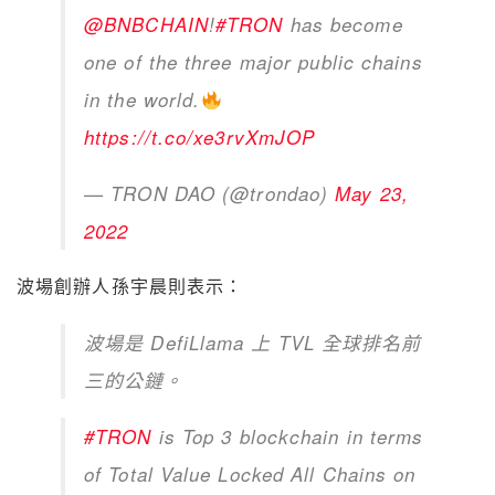
— TRON DAO (@trondao)
May 23,
2022
波場創辦人孫宇晨則表示：
波場是 DefiLlama 上 TVL 全球排名前
三的公鏈。
#TRON
is Top 3 blockchain in terms
of Total Value Locked All Chains on
@DefiLlama
.
#TRX
pic.twitter.com/cbYf0M7IgG
— H.E. Justin Sun 🅣
(@justinsuntron)
May 23, 2022