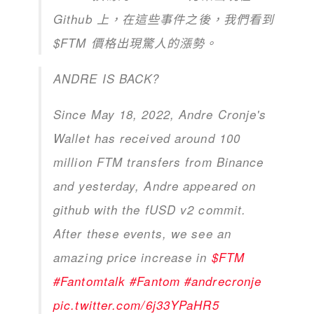
Github 上，在這些事件之後，我們看到
$FTM 價格出現驚人的漲勢。
ANDRE IS BACK?
Since May 18, 2022, Andre Cronje's
Wallet has received around 100
million FTM transfers from Binance
and yesterday, Andre appeared on
github with the fUSD v2 commit.
After these events, we see an
amazing price increase in
$FTM
#Fantomtalk
#Fantom
#andrecronje
pic.twitter.com/6j33YPaHR5