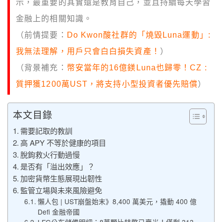
示，最重要的其實還是教育自己，並且持續每天學習
金融上的相關知識。
（前情提要：
Do Kwon酸社群的「燒毀Luna運動」:
我無法理解，用戶只會白白損失資產！
）
（背景補充：
幣安當年的16億鎂Luna也歸零！CZ :
質押獲1200萬UST，將支持小型投資者優先賠償
）
本文目錄
需要記取的教訓
高 APY 不等於健康的項目
脫鉤救火行動過慢
是否有「溢出效應」？
加密貨幣生態展現出韌性
監管立場與未來風險避免
懶人包 | UST崩盤始末》8,400 萬美元，撬動 400 億
Defi 金融帝國