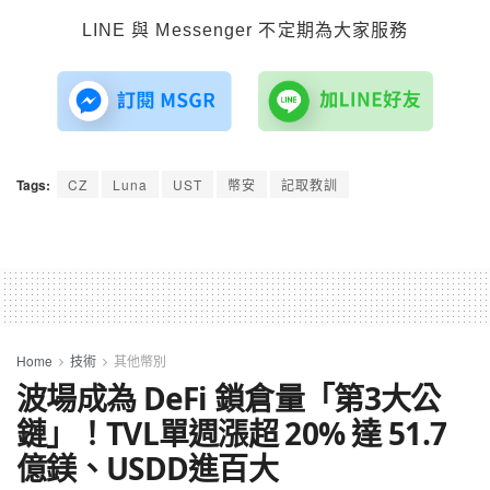
LINE 與 Messenger 不定期為大家服務
Tags:
CZ
Luna
UST
幣安
記取教訓
Home
技術
其他幣別
波場成為 DeFi 鎖倉量「第3大公
鏈」！TVL單週漲超 20% 達 51.7
億鎂、USDD進百大