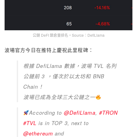
波場官方今日在推特上慶祝此里程碑：
根據 DefiLlama 數據，波場 TVL 名列
公鏈前 3 ，僅次於以太坊和 BNB
Chain！
波場已成為全球三大公鏈之一
According to
@DefiLlama
,
#TRON
#TVL
is in TOP 3, next to
@ethereum
and
@BNBCHAIN
!
#TRON
has become
one of the three major public chains
in the world.
https://t.co/xe3rvXmJOP