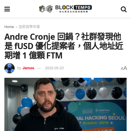
Home
加密貨幣市場
Andre Cronje 回鍋？社群發現他
是 fUSD 優化提案者，個人地址近
期增 1 億顆 FTM
A
by
James
2022-05-23
A