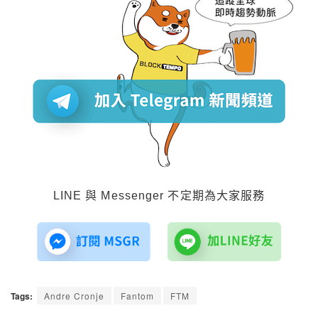
LINE 與 Messenger 不定期為大家服務
Tags:
Andre Cronje
Fantom
FTM