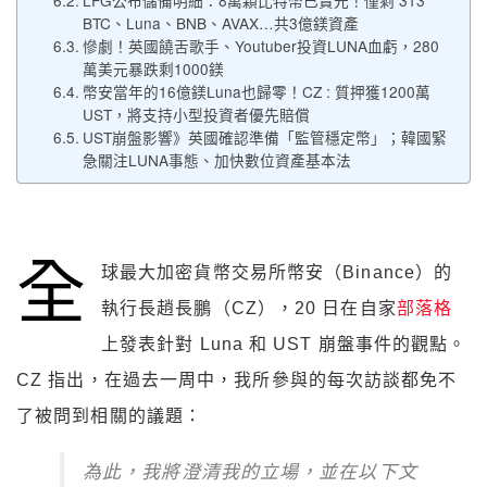
LFG公布儲備明細：8萬顆比特幣已賣光！僅剩 313
BTC、Luna、BNB、AVAX…共3億鎂資產
慘劇！英國饒舌歌手、Youtuber投資LUNA血虧，280
萬美元暴跌剩1000鎂
幣安當年的16億鎂Luna也歸零！CZ : 質押獲1200萬
UST，將支持小型投資者優先賠償
UST崩盤影響》英國確認準備「監管穩定幣」；韓國緊
急關注LUNA事態、加快數位資產基本法
全
球最大加密貨幣交易所幣安（Binance）的
執行長趙長鵬（CZ），20 日在自家
部落格
上發表針對 Luna 和 UST 崩盤事件的觀點。
CZ 指出，在過去一周中，我所參與的每次訪談都免不
了被問到相關的議題：
為此，我將澄清我的立場，並在以下文