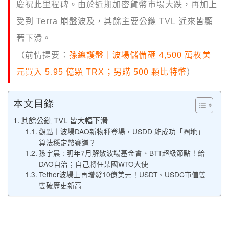
慶祝此里程碑。由於近期加密貨幣市場大跌，再加上
受到 Terra 崩盤波及，其餘主要公鏈 TVL 近來皆顯
著下滑。
（前情提要：
孫總護盤｜波場儲備砸 4,500 萬枚美
元買入 5.95 億顆 TRX；另購 500 顆比特幣
）
本文目錄
其餘公鏈 TVL 皆大幅下滑
觀點｜波場DAO新物種登場，USDD 能成功「圈地」
算法穩定幣賽道？
孫宇晨 : 明年7月解散波場基金會、BTT超級節點！給
DAO自治；自己將任某國WTO大使
Tether波場上再增發10億美元！USDT、USDC市值雙
雙破歷史新高