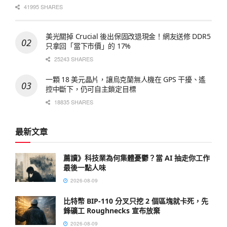
41995 SHARES
美光關掉 Crucial 後出保固改退現金！網友送修 DDR5
只拿回「當下市價」的 17%
25243 SHARES
一顆 18 美元晶片，讓烏克蘭無人機在 GPS 干擾、遙
控中斷下，仍可自主鎖定目標
18835 SHARES
最新文章
薦讀》科技業為何集體憂鬱？當 AI 抽走你工作
最後一點人味
2026-08-09
比特幣 BIP-110 分叉只挖 2 個區塊就卡死，先
鋒礦工 Roughnecks 宣布放棄
2026-08-09