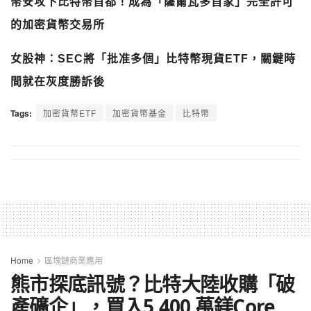
幣安攻下比特幣首都！成為「薩爾瓦多首家」完全許可
的加密貨幣交易所
女股神：SEC將「批准多個」比特幣現貨ETF，關鍵時
間就在灰度勝訴後
Tags:
加密貨幣ETF
加密貨幣基金
比特幣
Home
區塊鏈商業應用
熊市探底訊號？比特大陸收購「破
產礦企」，買入5,400 萬鎂Core