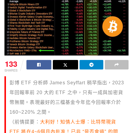
133
SHARES
彭博 ETF 分析師 James Seyffart 稍早指出，2023
年回報率前 20 大的 ETF 之中，只有一成與加密貨
幣無關。表現最好的三檔基金今年迄今回報率介於
160~220% 之間。
（前情提要：
大利好！知情人士爆：比特幣現貨
ETF 將在4~6個月內批准！已非 “是否會過” 的問