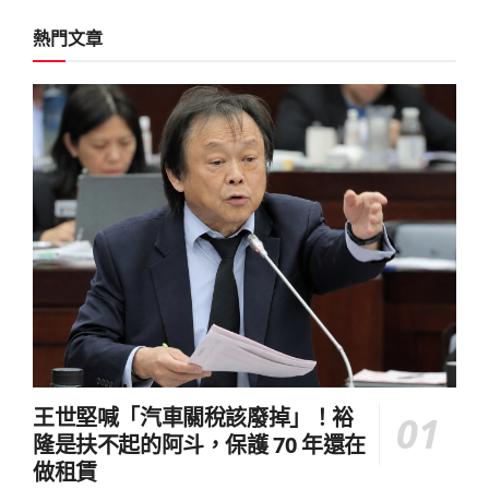
熱門文章
王世堅喊「汽車關稅該廢掉」！裕
隆是扶不起的阿斗，保護 70 年還在
做租賃