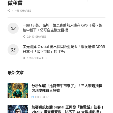
做租賃
41456 SHARES
一顆 18 美元晶片，讓烏克蘭無人機在 GPS 干擾、遙
控中斷下，仍可自主鎖定目標
22413 SHARES
美光關掉 Crucial 後出保固改退現金！網友送修 DDR5
只拿回「當下市價」的 17%
17597 SHARES
最新文章
分析師喊「比特幣牛市來了」！三大宏觀指標
閃現底部買入訊號
2026-08-07
加密通訊軟體 Signal 正開發「免電話」註冊！
Vitalik 讚賞但警告：防不了 AI 大數據肉搜，