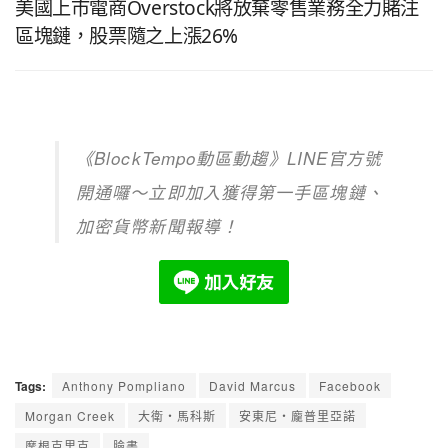
美國上市電商Overstock將放棄零售業務全力賭注
區塊鏈，股票隨之上漲26%
《BlockTempo動區動趨》LINE官方號
開通囉～立即加入獲得第一手區塊鏈、
加密貨幣新聞報導！
Tags:
Anthony Pompliano
David Marcus
Facebook
Morgan Creek
大衛・馬科斯
安東尼・龐普里亞諾
摩根克里克
臉書