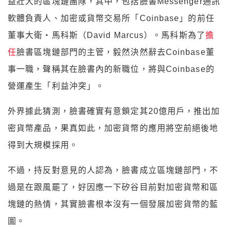
益壯大的區塊鏈團隊，其中，包括臉書Messenger通訊
軟體負責人、加密或貨幣交易所「Coinbase」的前任
董事大衛・馬科斯（David Marcus）。馬科斯為了
擔
任
臉書區塊鏈部門的主管，毅然決然辭去Coinbase董
事一職，聲稱其在臉書內的新職位，將與Coinbase的
營運產生「利益沖突」。
外界據此猜測，臉書確實有意鎖定其20億用戶，推出加
密貨幣產品，果真如此，加密貨幣的應用將空前絕後地
得到大規模採用。
不過，持反對意見的人認為，臉書成立區塊鏈部門，不
過是在跟風罷了，好因應一下矽谷目前對加密貨幣和區
塊鏈的熱情，其實臉書根本沒有一個發展加密貨幣的藍
圖。