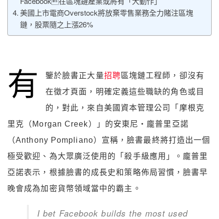
Facebook在區塊鏈產業或將有「大動作」
美國上市電商Overstock將放棄零售業務全力賭注區塊
鏈，股票隨之上漲26%
有
鑒於臉書正大量
招聘
區塊鏈工程師，卻沒有
在徵才頁面，明確定義這些職缺的角色或目
的，對此，來自美國資本管理公司「摩根克
里克（Morgan Creek）」的安東尼・龐普里亞諾
（Anthony Pompliano）宣稱，臉書最終將打造出一個
極受歡迎、為大眾廣泛使用的「殺手級應用」。龐普里
亞諾表示，根據臉書的成長史和策略佈局習慣，臉書早
晚會成為加密貨幣領域當中的霸主。
I bet Facebook builds the most used