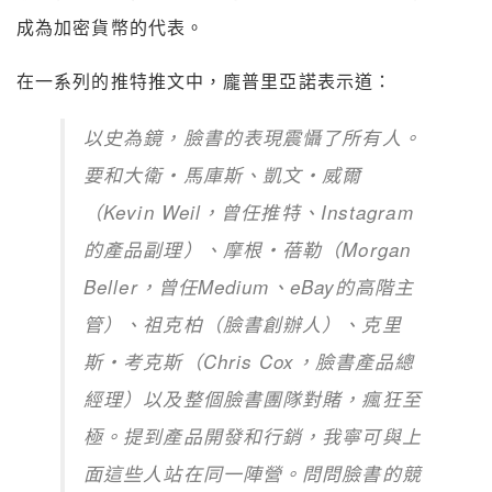
成為加密貨幣的代表。
在一系列的推特推文中，龐普里亞諾表示道：
以史為鏡，臉書的表現震懾了所有人。
要和大衛・馬庫斯、凱文・威爾
（Kevin Weil，曾任推特、Instagram
的產品副理）、摩根・蓓勒（Morgan
Beller，曾任Medium、eBay的高階主
管）、祖克柏（臉書創辦人）、克里
斯・考克斯（Chris Cox，臉書產品總
經理）以及整個臉書團隊對賭，瘋狂至
極。提到產品開發和行銷，我寧可與上
面這些人站在同一陣營。問問臉書的競