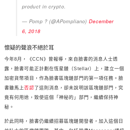
product in crypto.
— Pomp ? (@APompliano)
December
6, 2018
懷疑的聲浪不絕於耳
今年8月，《CCN》曾報導，來自臉書的消息人士透
露，臉書可能正計劃在恆星鏈（Stellar）上，建立一個
加密貨幣項目，作為臉書區塊鏈部門的第一項任務。臉
書雖馬上
否認
了這則消息，卻未說明該區塊鏈部門，究
竟有何用途，致使這個「神秘的」部門，繼續保持神
秘。
於此同時，臉書仍繼續招募區塊鏈開發者，加入這個日