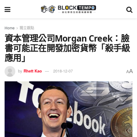
Home
獨立觀點
資本管理公司Morgan Creek：臉
書可能正在開發加密貨幣「殺手級
應用」
A
by
Rhett Kao
2018-12-07
A