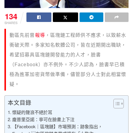
134
SHARES
動區先前曾
報導
，區塊鏈工程師供不應求，以致薪水
衝破天際。多家知名軟體公司，皆在近期開出職缺，
希望招募具區塊鏈開發能力的人才，臉書
（Facebook）亦不例外。不少人認為，臉書早已積
極為進軍加密貨幣做準備，儘管部分人士對此相當懷
疑。
本文目錄
懷疑的聲浪不絕於耳
龐普里亞諾：寧可在臉書上下注
【Facebook｜區塊鏈】市場預測：跡象指出，