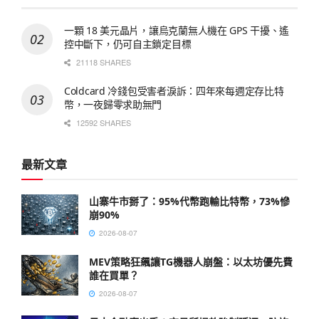
一顆 18 美元晶片，讓烏克蘭無人機在 GPS 干擾、遙
控中斷下，仍可自主鎖定目標
21118 SHARES
Coldcard 冷錢包受害者淚訴：四年來每週定存比特
幣，一夜歸零求助無門
12592 SHARES
最新文章
山寨牛市掰了：95%代幣跑輸比特幣，73%慘
崩90%
2026-08-07
MEV策略狂飆讓TG機器人崩盤：以太坊優先費
誰在買單？
2026-08-07