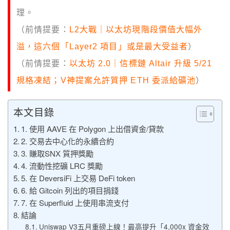
理。
（前情提要：
L2大戰｜以太坊現階段價值大幅外
溢，這六個「Layer2 項目」或是最大受益者
）
（前情提要：
以太坊 2.0｜信標鏈 Altair 升級 5/21
規格凍結；V神提案允許質押 ETH 委派給礦池
）
本文目錄
1. 使用 AAVE 在 Polygon 上出借資金/貸款
2. 交易去中心化的永續合約
3. 賺取SNX 質押獎勵
4. 流動性挖礦 LRC 獎勵
5. 在 DeversiFi 上交易 DeFi token
6. 給 Gitcoin 列出的項目捐錢
7. 在 Superfluid 上使用串流支付
結論
Uniswap V3五月重磅上線！最高提升「4,000x 資金效