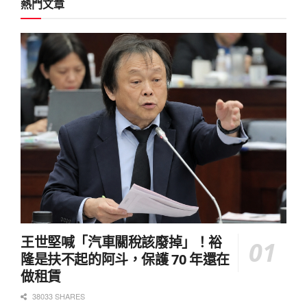
熱門文章
王世堅喊「汽車關稅該廢掉」！裕
隆是扶不起的阿斗，保護 70 年還在
做租賃
38033 SHARES