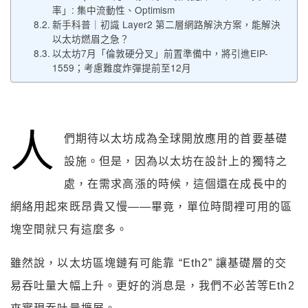
率」: 集中流動性、Optimism
新手科普｜初識 Layer2 第二層網路解決方案，能解決
以太坊燃眉之急？
以太坊7月「倫敦硬分叉」前置準備中，將引進EIP-
1559；考慮難度炸彈提前至12月
人
們期待以太坊成為全球開放應用的首要基礎
設施。但是，因為以太坊在設計上的獨特之
處，在需求高漲的時候，這個還在成長中的
網絡用起來既昂貴又慢——畢竟，單位時間裡可用的區
塊空間就只有這麼多。
雖然說，以太坊區塊鏈有可能靠 “Eth2” 讓基礎層的交
易吞吐量大幅上升。更好的消息是，我們不必苦等Eth2