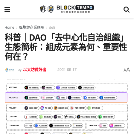
Home
區塊鏈商業應用
defi
科普｜DAO「去中心化自治組織」
生態簡析：組成元素為何、重要性
何在？
A
by
以太坊愛好者
2021-05-17
A