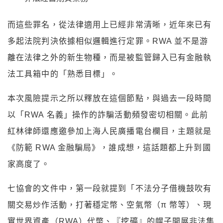
而這些罪名，從法律適用上已經非常清晰，近年來已有
多起法院判決依據相似邏輯進行定罪。RWA 並不是游
離在法律之外的新生物種，而是被監管歸入已有金融執
法工具箱中的「熟悉目標」。
本次風險提示之所以釋放在這個節點，與過去一段時間
以「RWA 名義」操作的詐騙活動頻發密切相關。此前
紅林律師還應邀參加上海人民廣播電台欄目，主題就是
《防範 RWA 金融騙局》，誰成想，這話題都上升到國
家高度了。
七協會的文件中，第一段就提到「不法分子借機鼓吹有
關交易炒作活動，打著穩定幣、空氣幣（π 幣等）、現
實世界資產（RWA）代幣、『挖礦』的幌子開展非法集