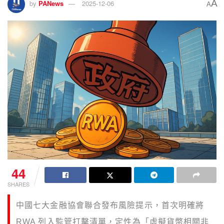
A
by
PANews
2025-12-06
A
44
SHARES
中國七大金融協會聯合發布風險提示，首次明確將
RWA 列入監管打擊清單，定性為「虛擬貨幣相關非