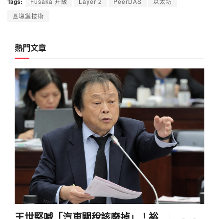
Tags:
Fusaka 升級
Layer 2
PeerDAS
以太坊
區塊鏈技術
熱門文章
王世堅喊「汽車關稅該廢掉」！裕