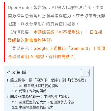
OpenRouter 報告揭示 AI 邁入代理推理時代、中國
開源模型憑藉角色扮演與編程能力，在全球市場強勢
崛起、以及分享用戶的真實使用場景。
（前情提要：
木頭姐表態「AI不是泡沫」： 正在複
製網路的財富爆炸時刻
）
（背景補充：
Google 正式推出「Gemini 3」！登頂
全球最聰明 AI 模型，有什麼亮點？
）
本文目錄
範式轉移：從「預測下一個字」到「代理推理」
o1 模型與推理時代的開啟
代理工作流的興起
開源與閉源的戰爭：中國模型的崛起
閉源模型仍佔大宗，但開源勢力抬頭
中國開源模型的統治力