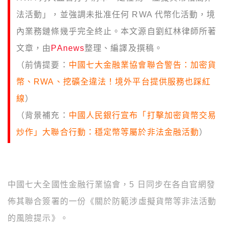
法活動」，並強調未批准任何 RWA 代幣化活動，境
內業務鏈條幾乎完全終止。本文源自劉紅林律師所著
文章，由
PAnews
整理、編譯及撰稿。
（前情提要：
中國七大金融業協會聯合警告：加密貨
幣、RWA、挖礦全違法！境外平台提供服務也踩紅
線
）
（背景補充：
中國人民銀行宣布「打擊加密貨幣交易
炒作」大聯合行動：穩定幣等屬於非法金融活動
）
中國七大全國性金融行業協會，5 日同步在各自官網發
佈其聯合簽署的一份《
關於防範涉虛擬貨幣等非法活動
的風險提示
》。