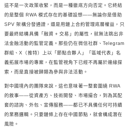
這不是一次政策收緊，而是一種徹底方向否定。它終結
的是整個 RWA 模式存在的基礎設想——無論你是借助
SPV 架構分發通證，還是用鏈上合約管理底層權益，只
要最終結構具備「融資 + 交易」的屬性，就無法跳出非
法金融活動的監管定義。那些仍在微信社群、Telegram
群組、X（推特）上以「節點合夥人」「區域代表」名
義拓展市場的專案，在監管視角下已經不再屬於邊緣探
索，而是直接被歸類為參與非法活動。
對中國境內的團隊來說，這也意味著一整套圍繞 RWA
的敘事——從資產方、技術開發、市場撮合，到為其配
套的諮詢、外包、宣傳服務——都已不具備任何可持續
的業務邏輯。只要鏈條上存在中國節點，就會構成潛在
風險。