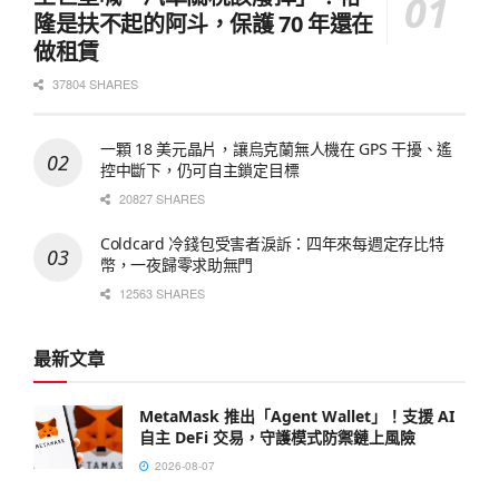
隆是扶不起的阿斗，保護 70 年還在
做租賃
37804 SHARES
一顆 18 美元晶片，讓烏克蘭無人機在 GPS 干擾、遙
控中斷下，仍可自主鎖定目標
20827 SHARES
Coldcard 冷錢包受害者淚訴：四年來每週定存比特
幣，一夜歸零求助無門
12563 SHARES
最新文章
MetaMask 推出「Agent Wallet」！支援 AI
自主 DeFi 交易，守護模式防禦鏈上風險
2026-08-07