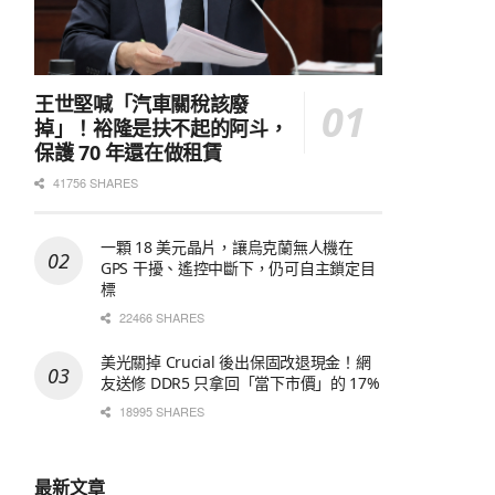
王世堅喊「汽車關稅該廢
掉」！裕隆是扶不起的阿斗，
保護 70 年還在做租賃
41756 SHARES
一顆 18 美元晶片，讓烏克蘭無人機在
GPS 干擾、遙控中斷下，仍可自主鎖定目
標
22466 SHARES
美光關掉 Crucial 後出保固改退現金！網
友送修 DDR5 只拿回「當下市價」的 17%
18995 SHARES
最新文章