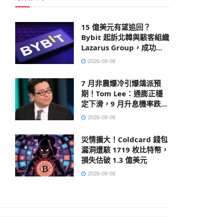
15 億美元有望追回？
Bybit 起訴北韓與駭客組織
Lazarus Group，成功凍
結部分贓款
2026-08-08
7 月非農爆冷引爆鴿派預
期！Tom Lee：通膨正穩
定下滑，9 月升息機率跌破
40%
2026-08-08
災情擴大！Coldcard 錢包
漏洞遭駭 1719 枚比特幣，
損失估破 1.3 億美元
2026-08-08