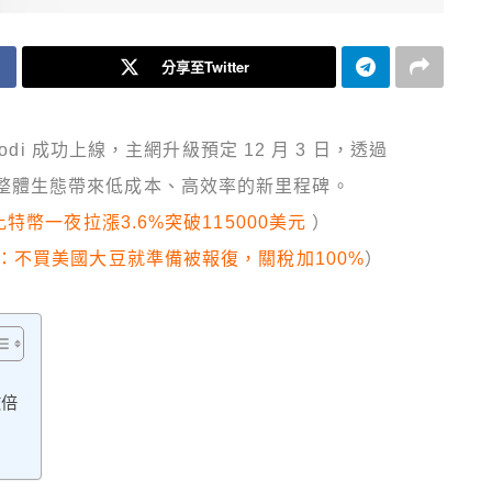
分享至Twitter
di 成功上線，主網升級預定 12 月 3 日，透過
 2 及整體生態帶來低成本、高效率的新里程碑。
特幣一夜拉漲3.6%突破115000美元
）
：不買美國大豆就準備被報復，關稅加100%
）
數倍