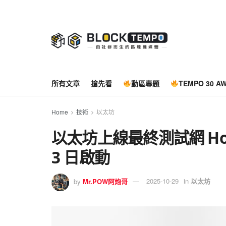
所有文章
搶先看
動區專題
TEMPO 30 A
Home
技術
以太坊
以太坊上線最終測試網 Hood
3 日啟動
by
Mr.POW阿炮哥
2025-10-29
in
以太坊