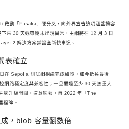
di 啟動「Fusaka」硬分叉，向外界宣告這項涵蓋擴容
 30 天觀察期未出現異常，主網將在 12 月 3 日
yer 2 解決方案鋪設全新快車道。
間表確立
 月 14 日在 Sepolia 測試網相繼完成驗證，如今抵達最後一
監控網路穩定度與兼容性；一旦通過至少 30 天無重大
主網升級開關。這意味著，自 2022 年「The
的里程碑。
八成，blob 容量翻數倍