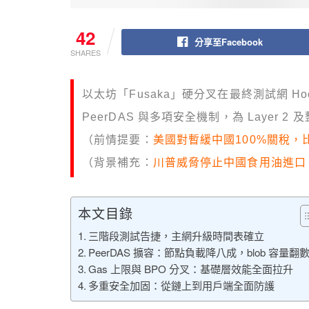
42
分享至Facebook
SHARES
以太坊「Fusaka」硬分叉在最終測試網 Hoo
PeerDAS 與多項安全機制，為 Layer
（前情提要：
美國對暫緩中國100%關稅，比
（背景補充：
川普威脅停止中國食用油進口
本文目錄
三階段測試告捷，主網升級時間表確立
PeerDAS 擴容：節點負載降八成，blob 容量翻
Gas 上限與 BPO 分叉：基礎層效能全面拉升
多重安全加固：從鏈上到用戶端全面防護