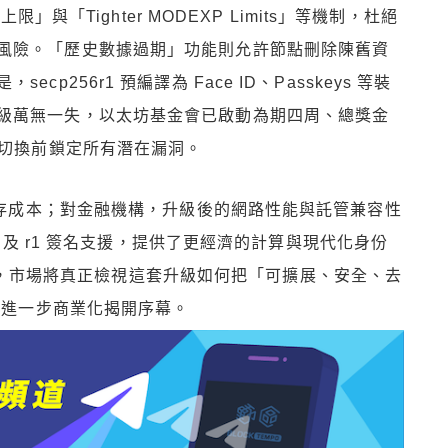
限」與「Tighter MODEXP Limits」等機制，杜絕
風險。「歷史數據過期」功能則允許節點刪除陳舊資
256r1 預編譯為 Face ID、Passkeys 等裝
級萬無一失，以太坊基金會已啟動為期四周、總獎金
網切換前鎖定所有潛在漏洞。
與儲存成本；對金融機構，升級後的網路性能與託管兼容性
e 及 r1 簽名支援，提供了更經濟的計算與現代化身份
saka，市場將真正檢視這套升級如何把「可擴展、安全、去
3 進一步商業化揭開序幕。