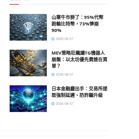
山寨牛市掰了：95%代幣
跑輸比特幣，73%慘崩
90%
2026-08-07
MEV策略狂飆讓TG機器人
崩盤：以太坊優先費誰在買
單？
2026-08-07
日本金融廳出手：交易所提
款強制延遲、防詐騙升級
2026-08-07