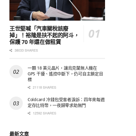
王世堅喊「汽車關稅該廢
掉」！裕隆是扶不起的阿斗，
保護 70 年還在做租賃
38033 SHARES
一顆 18 美元晶片，讓烏克蘭無人機在
GPS 干擾、遙控中斷下，仍可自主鎖定目
標
21118 SHARES
Coldcard 冷錢包受害者淚訴：四年來每週
定存比特幣，一夜歸零求助無門
12592 SHARES
最新文章