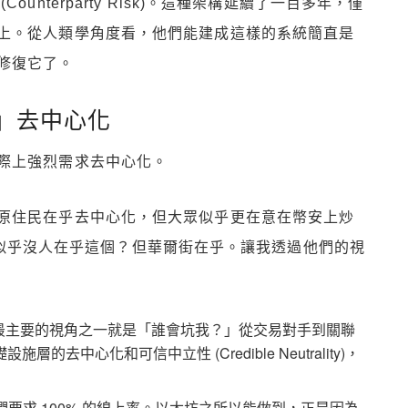
nterparty Risk)。這種架構延續了一百多年，僅
上。從人類學角度看，他們能建成這樣的系統簡直是
修復它了。
」去中心化
際上強烈需求去中心化。
原住民在乎去中心化，但大眾似乎更在意在幣安上炒
s)。似乎沒人在乎這個？但華爾街在乎。讓我透過他們的視
sk)：機構最主要的視角之一就是「誰會坑我？」從交易對手到關聯
中心化和可信中立性 (Credible Neutrality)，
。他們要求 100% 的線上率。以太坊之所以能做到，正是因為