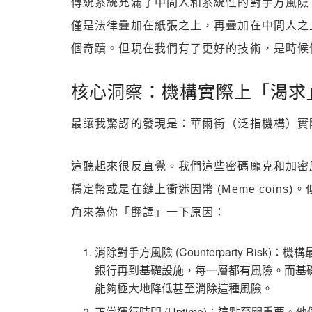
傳統系統充滿了中間人和系統性的對手方風險 (Cou
僅是法律疊加在紙張之上，再疊加在中間人之
個奇蹟。但現在我們有了更好的技術，是時候
核心洞察：機構實際上「渴求
最讓我驚訝的發現是：華爾街（泛指機構）實
這聽起來很反直覺。我們這些密碼龐克和加密
穩定幣或是在鏈上衝迷因幣 (Meme coin
角來為你「翻譯」一下原因：
消除對手方風險 (Counterparty Ri
銀行再到基礎設施，每一層都有風險。而基礎設施層的去
能夠極大地降低甚至消除這種風險。
正常運行時間 (Uptime)：這點至關重要