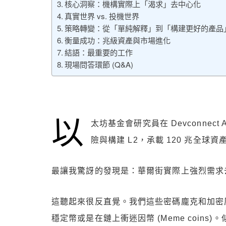
核心洞察：機構實際上「渴求」去中心化
真實世界 vs. 投機世界
策略轉變：從「單純解釋」到「構建更好的產品
衡量成功：兆級資產與市場進化
結語：最重要的工作
現場問答環節 (Q&A)
以
太坊基金會研究員在 Devconnec
險與構建 L2，承載 120 兆全球資
最讓我驚訝的發現是：華爾街實際上強烈需求
這聽起來很反直覺。我們這些密碼龐克和加密
穩定幣或是在鏈上衝迷因幣 (Meme coin