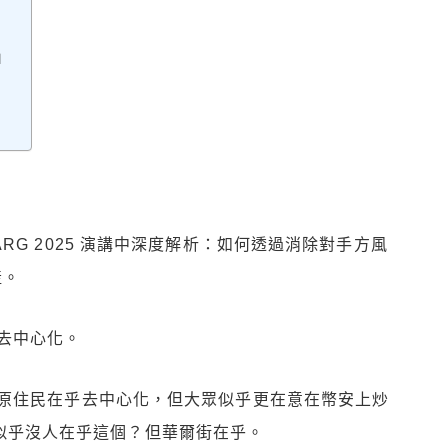
」
t ARG 2025 演講中深度解析：如何透過消除對手方風
產。
去中心化。
原住民在乎去中心化，但大眾似乎更在意在幣安上炒
s)。似乎沒人在乎這個？但華爾街在乎。