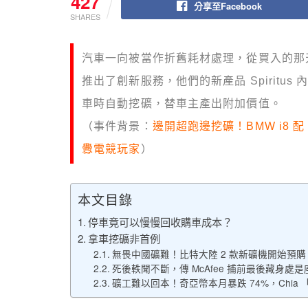
427
分享至Facebook
SHARES
汽車一向被當作折舊耗材處理，從買入的那天便
推出了創新服務，他們的新產品 Spiritu
車時自動挖礦，替車主產出附加價值。
（事件背景：
邊開超跑邊挖礦！BMW i8 
釁電競玩家
）
本文目錄
停車竟可以慢慢回收購車成本？
拿車挖礦非首例
無畏中國礦難！比特大陸 2 款新礦機開始預購；MSI
死後軼聞不斷，傳 McAfee 捕前最後藏身處
礦工難以回本！奇亞幣本月暴跌 74%，Chia 「