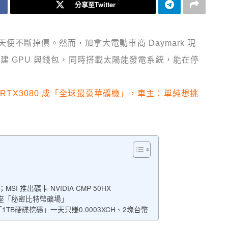
分享至Twitter
不斷掉價。然而，加拿大電動車商 Daymark 現
s 內建 GPU 與錢包，同時搭載太陽能發電系統，能在停
配 RTX3080 成「全球最豪華礦機」，車主：單純想挑
 推出礦卡 NVIDIA CMP 50HX
是座「秘密比特幣礦場」
1TB硬碟挖礦」一天只賺0.0003XCH、2塊台幣