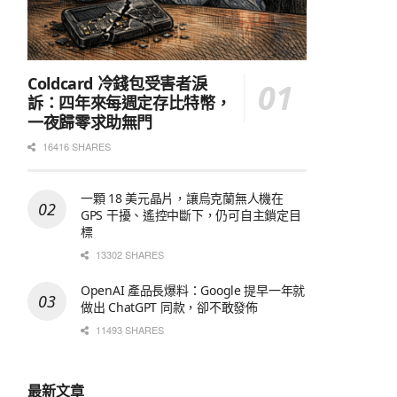
Coldcard 冷錢包受害者淚
訴：四年來每週定存比特幣，
一夜歸零求助無門
16416 SHARES
一顆 18 美元晶片，讓烏克蘭無人機在
GPS 干擾、遙控中斷下，仍可自主鎖定目
標
13302 SHARES
OpenAI 產品長爆料：Google 提早一年就
做出 ChatGPT 同款，卻不敢發佈
11493 SHARES
最新文章