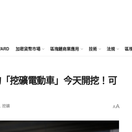
WARD
加密貨幣市場
區塊鏈商業應用
技術
法規
區
k的「挖礦電動車」今天開挖！可
,
挖礦
A
A