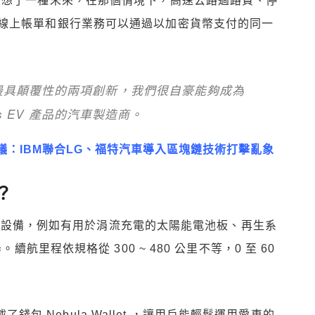
表示該公司設想了一種未來，在那個情境下，高速公路過路費、停
線上帳單和銀行業務可以通過以加密貨幣支付的同一
最具顛覆性的兩項創新，我們很自豪能夠成為
us EV 產品的汽車製造商。
：IBM聯合LG、福特汽車導入區塊鏈技術打擊亂象
？
了許多設備，例如有用於涓流充電的太陽能電池板、再生系
續航里程依規格從 300 ~ 480 公里不等，0 至 60
載了錢包 Nebula Wallet ，讓用戶能輕鬆運用愛車的