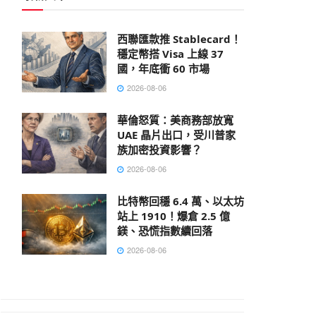
西聯匯款推 Stablecard！
穩定幣搭 Visa 上線 37
國，年底衝 60 市場
2026-08-06
華倫怒質：美商務部放寬
UAE 晶片出口，受川普家
族加密投資影響？
2026-08-06
比特幣回穩 6.4 萬、以太坊
站上 1910！爆倉 2.5 億
鎂、恐慌指數續回落
2026-08-06