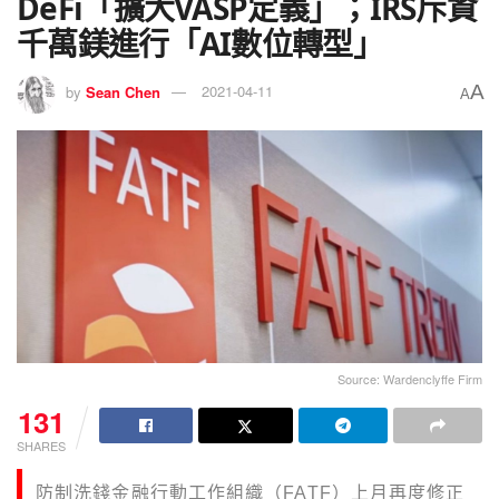
DeFi「擴大VASP定義」；IRS斥資
千萬鎂進行「AI數位轉型」
A
by
Sean Chen
2021-04-11
A
Source: Wardenclyffe Firm
131
SHARES
防制洗錢金融行動工作組織（FATF）上月再度修正