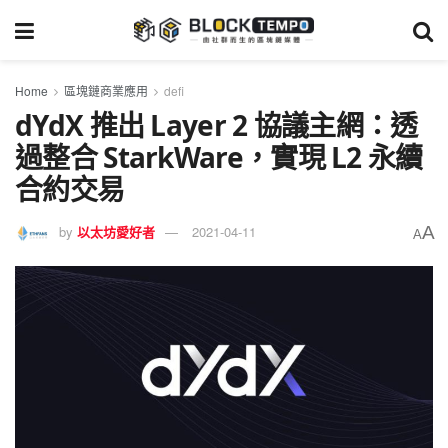
Home
區塊鏈商業應用
defi
dYdX 推出 Layer 2 協議主網：透
過整合 StarkWare，實現 L2 永續
合約交易
A
by
以太坊愛好者
2021-04-11
A