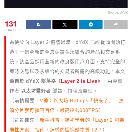
Source: dYdX
131
SHARES
為便於向 Layer 2 協議過渡，dYdX 已經從頭開始打
造了一個全新的全倉保證金永續合約產品和交易系
統。該產品採用全新的改良版用戶介面，支持完全的
即時交易以及永續合約交易者所需的高級功能。本文
源自於 dYdX 部落格《
Layer 2 is Live
》
，由專欄
作者
以太坊愛好者
編譯、撰稿及整理。
（前情提要：
V神：以太坊 Rollups「快來了」！無
須分片就可擴容百倍，最高達4,000TPS
）
（背景補充：
新手科普｜給初學者的「Layer 2 可擴
展性方案」指南，怎樣的區塊鏈才算 L2？
）