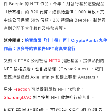
件 Beeple 的 NFT 作品，今年 1 月發行基於這些藏品
「所有權」的 B20 代幣，總供給量僅 1,000 萬枚。其
中該公司保留 59% 份額，2% 轉讓給 Beeple，剩餘資
產則分配予合作夥伴及持幣者等。
延伸閱讀：
拍賣龍頭「佳士得」再上CryptoPunks九件
作品；波多野結衣預告NFT寫真書發行
又如 NIFTEX 公司管理
NFTX
指數基金，提供熱門的
NFT 價格追蹤，包含謎戀貓（CryptoKitties）、戰鬥
型區塊鏈遊戲 Axie Infinity 和鏈上藝術 Avastars。
另外
Fraction
可以做到單枚 NFT 代幣化；
ShardingDAO
則直接對 NFT 收藏進行碎片化。
NFT 碎片化疑慮：可能被 SEC 視為證券