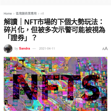
Home
區塊鏈商業應用
nft
解讀｜NFT市場的下個大勢玩法：
碎片化，但被多次示警可能被視為
「證券」？
A
by
Sandra
2021-04-11
A