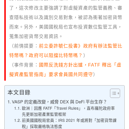
了，這次修改主要強調了對虛擬資產的監管義務、審
查隱私技術以及識別交易對象，被認為衝著加密貨幣
而來。另外，美國國稅局也宣布投資數位監管工具，
蒐集加密貨幣交易資訊。
（前情提要：
前立委許毓仁投書》政府有辦法監管比
特幣嗎？政府可以阻擋比特幣嗎？
）
（事件背景：
國際反洗錢方針出爐，FATF 釋出「虛
擬資產監管指南」要求會員國共同遵守
）
本文目錄
VASP 的定義改變，威脅 DEX 與 DeFi 平台生存？
歐洲｜因應 FATF「Travel Rules」，直布羅陀政府率
先更新加密產業監管框架
前美國國稅局官員：IRS 2021 年或將對「加密貨幣課
稅」採取嚴格執法態度