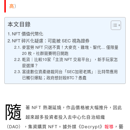
高
）
本文目錄
NFT 價值代幣化
NFT 碎片化疑慮：可能被 SEC 視為證券
麥當勞 NFT 只送不賣！大麥克、雞塊、聖代… 僅限量
20 枚，社群競賽明日開跑
乾貨｜比較10家「主流 NFT 交易平台」，新手玩家怎
麼選擇？
富達數位資產總裁同台「SEC加密老媽」: 比特幣應用
已觸引爆點；政府想封殺BTC？愚蠢
隨
著 NFT 熱潮延燒，作品價格被大幅推升，因此
越來越多投資者投入去中心化自治組織
（DAO），集資購買 NFT。據外媒《Decrypt》
報導
，藝