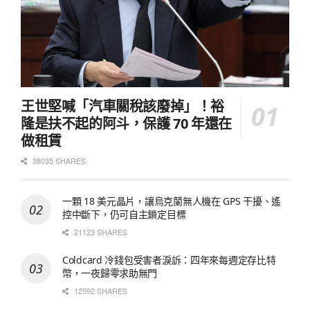
王世堅喊「汽車關稅該廢掉」！裕
隆是扶不起的阿斗，保護 70 年還在
做租賃
38035 SHARES
一顆 18 美元晶片，讓烏克蘭無人機在 GPS 干擾、遙
控中斷下，仍可自主鎖定目標
21123 SHARES
Coldcard 冷錢包受害者淚訴：四年來每週定存比特
幣，一夜歸零求助無門
12592 SHARES