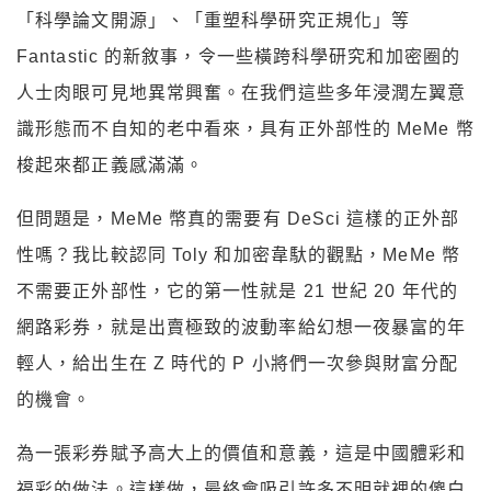
「科學論文開源」、「重塑科學研究正規化」等
Fantastic 的新敘事，令一些橫跨科學研究和加密圈的
人士肉眼可見地異常興奮。在我們這些多年浸潤左翼意
識形態而不自知的老中看來，具有正外部性的 MeMe 幣
梭起來都正義感滿滿。
但問題是，MeMe 幣真的需要有 DeSci 這樣的正外部
性嗎？我比較認同 Toly 和加密韋馱的觀點，MeMe 幣
不需要正外部性，它的第一性就是 21 世紀 20 年代的
網路彩券，就是出賣極致的波動率給幻想一夜暴富的年
輕人，給出生在 Z 時代的 P 小將們一次參與財富分配
的機會。
為一張彩券賦予高大上的價值和意義，這是中國體彩和
福彩的做法。這樣做，最終會吸引許多不明就裡的傻白