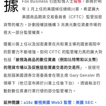
據
Fox Business 引述知情人士
報導
，即將於明
年 1 月上任的美國候任總統川普，希望擴大
美國商品期貨交易委員會（CFTC）監管加密
貨幣的權力，計劃授權該機構 3 兆美元數位資產市場的
很大一部分監管權責。
隨著川普上任以及加密產業在共和黨主導的國會兩院中
的影響力不斷增強，如何 CFTC 的監管權力真的擴大到
包括「
被視為商品的數位資產（例如比特幣和以太幣）
的現貨市場以及促進這些資產交易的交易所
」，就很可
能削弱美國證券交易委員會在現主席 Gary Gensler 的
領導下（他已宣布將於川普上任後下台），透過執法行
動對數位資產行業行使的部分監管權力。
延伸閱讀：
a16z 審視美國 Web3 監管：美國 SEC、