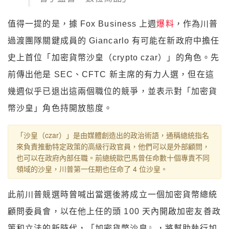
值得一提的是，據 Fox Business 上週
爆料
，作為川普
過渡團隊關鍵成員的 Giancarlo 有可能在新政府中擔任
史上首位「加密貨幣沙皇（crypto czar）」的角色。先
前傳出他是 SEC、CFTC 新主席的有力人選，但在這
幾週似乎已退出這兩個職位的競爭，並表示對「加密貨
幣沙皇」角色持開放態度。
「沙皇（czar）」是由媒體創造出的政治術語，通稱總統指名
來負責推動特定政策的高級行政官員，他們可以是外部顧問，
也可以在政府內部任職。前總統歐巴馬曾任命數十個專責不同
領域的沙皇，川普第一任期也任命了 4 位沙皇。
此前川普競選時曾喊出當選後將成立一個加密貨幣總統
顧問委員會，以在他上任的頭 100 天內開啟加密友善政
策和立法的新時代，「加密貨幣沙皇』，將幫助執行加