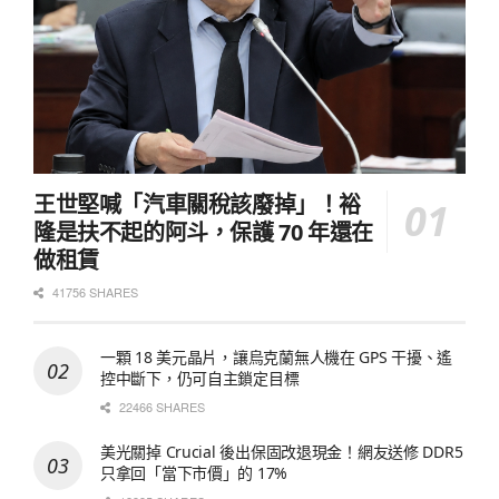
王世堅喊「汽車關稅該廢掉」！裕
隆是扶不起的阿斗，保護 70 年還在
做租賃
41756 SHARES
一顆 18 美元晶片，讓烏克蘭無人機在 GPS 干擾、遙
控中斷下，仍可自主鎖定目標
22466 SHARES
美光關掉 Crucial 後出保固改退現金！網友送修 DDR5
只拿回「當下市價」的 17%