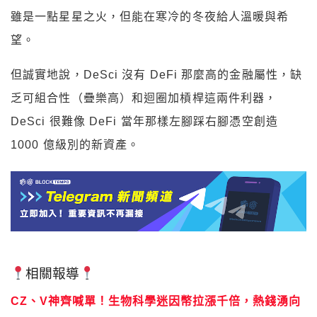
雖是一點星星之火，但能在寒冷的冬夜給人溫暖與希
望。
但誠實地說，DeSci 沒有 DeFi 那麼高的金融屬性，缺
乏可組合性（疊樂高）和迴圈加槓桿這兩件利器，
DeSci 很難像 DeFi 當年那樣左腳踩右腳憑空創造
1000 億級別的新資產。
相關報導
CZ、V神齊喊單！生物科學迷因幣拉漲千倍，熱錢湧向