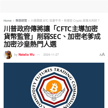
Home
專題總覽
川普開啟 BTC 狂暴牛市，有哪些 Crypto 政策大利好？
川普政府傳將讓「CFTC主導加密
貨幣監管」削弱SEC、加密老爹成
加密沙皇熱門人選
A
by
Natalia Wu
2024-11-27
A