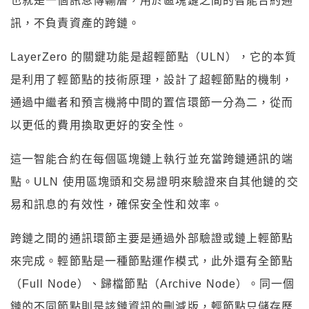
也就是一個訊息傳輸層，用於區塊鏈之間的智能合約通
訊，不負責資產的跨鏈。
LayerZero 的關鍵功能是超輕節點（ULN），它的本質
是利用了輕節點的技術原理，設計了超輕節點的機制，
通過中繼者和預言機將中間的置信環節一分為二，從而
以更低的費用換取更好的安全性。
這一智能合約在每個區塊鏈上執行並充當跨鏈通訊的端
點。ULN 使用區塊頭和交易證明來驗證來自其他鏈的交
易和訊息的有效性，確保安全性和效率。
跨鏈之間的通訊環節主要是通過外部驗證或鏈上輕節點
來完成。輕節點是一種節點運作模式，此外還有全節點
（Full Node）、歸檔節點（Archive Node）。同一個
鏈的不同節點則是該鏈資訊的刪減版，輕節點只儲存歷