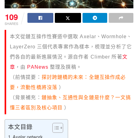
109
SHARES
本文從鏈互操作性賽道中選取 Axelar、Wormhole、
LayerZero 三個代表專案作為樣本，梳理並分析了它
們各自的最新進展情況。源自作者 Climber 所著
文
章
，由
PANews
整理及撰稿。
（前情提要：
探討跨鏈橋的未來：全鏈互操作成必
要，流動性橋將沒落
）
（背景補充：
鏈抽象、互通性與全鏈是什麼？一文搞
懂三者區別及核心項目
）
本文目錄
Axelar network