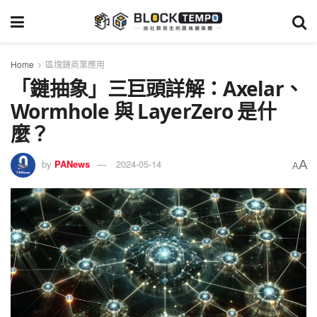
Home
區塊鏈商業應用
「鏈抽象」三巨頭詳解：Axelar、
Wormhole 與 LayerZero 是什
麼？
A
by
PANews
2024-05-14
A