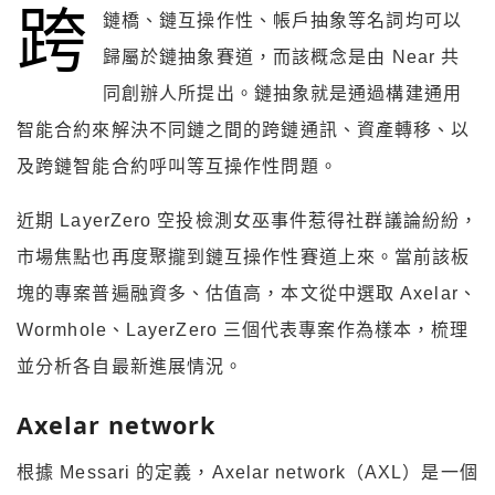
跨
鏈橋、鏈互操作性、帳戶抽象等名詞均可以
歸屬於鏈抽象賽道，而該概念是由 Near 共
同創辦人所提出。鏈抽象就是通過構建通用
智能合約來解決不同鏈之間的跨鏈通訊、資產轉移、以
及跨鏈智能合約呼叫等互操作性問題。
近期 LayerZero 空投檢測女巫事件惹得社群議論紛紛，
市場焦點也再度聚攏到鏈互操作性賽道上來。當前該板
塊的專案普遍融資多、估值高，本文從中選取 Axelar、
Wormhole、LayerZero 三個代表專案作為樣本，梳理
並分析各自最新進展情況。
Axelar network
根據 Messari 的定義，Axelar network（AXL）是一個