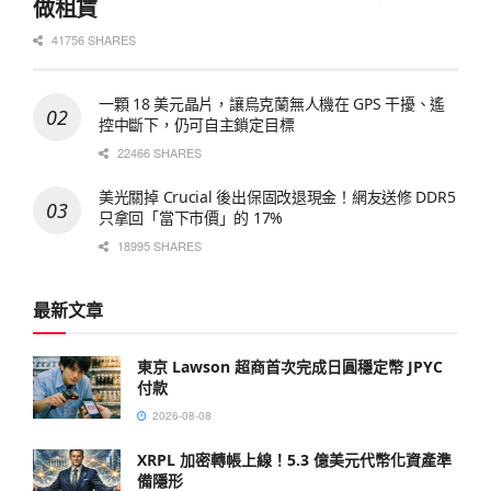
做租賃
41756 SHARES
一顆 18 美元晶片，讓烏克蘭無人機在 GPS 干擾、遙
控中斷下，仍可自主鎖定目標
22466 SHARES
美光關掉 Crucial 後出保固改退現金！網友送修 DDR5
只拿回「當下市價」的 17%
18995 SHARES
最新文章
東京 Lawson 超商首次完成日圓穩定幣 JPYC
付款
2026-08-08
XRPL 加密轉帳上線！5.3 億美元代幣化資產準
備隱形