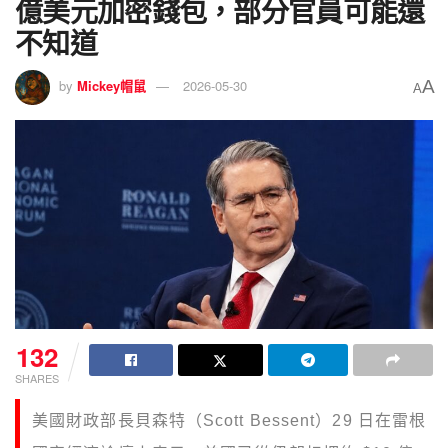
億美元加密錢包，部分官員可能還
不知道
A
by
Mickey帽鼠
2026-05-30
A
132
SHARES
美國財政部長貝森特（Scott Bessent）29 日在雷根