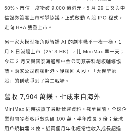
60%、市值一度衝破 9,000 億港元，5 月 29 日又與中
信證券簽署上市輔導協議，正式啟動 A 股 IPO 程式，
走向 H+A 雙重上市。
另一家大模型獨角獸智譜 AI 的劇本幾乎一模一樣，1
月 8 日港股上市（2513.HK），比 MiniMax 早一天；
今年 2 月又與國泰海通和中金公司簽署科創板輔導協
議。兩家公司前腳赴港、後腳回 A 股，「大模型第一
股」的稱號爭到了第二戰場。
營收 7,904 萬鎂、七成來自海外
MiniMax 同時披露了最新營運資料。截至目前，全球企
業與開發者客戶數突破 100 萬，半年成長 5 倍；全球
用戶規模達 3 億。近兩個月年化經常性收入成長超過