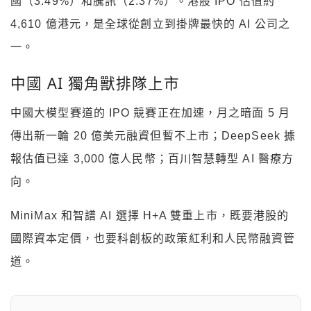
國（3.49%）和騰訊（2.37%）。港股 IPO 估值約
4,610 億港元，是全球從創立到掛牌最快的 AI 公司之
一。
中國 AI 獨角獸排隊上市
中國大模型賽道的 IPO 競賽正在加速，月之暗面 5 月
傳出新一輪 20 億美元融資但暫不上市；DeepSeek 據
報估值已達 3,000 億人民幣；百川智慧轉型 AI 醫療方
向。
MiniMax 和智譜 AI 選擇 H+A 雙重上市，既要港股的
國際資本定價，也要科創板的政策紅利和人民幣融資管
道。