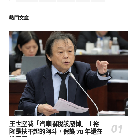
熱門文章
王世堅喊「汽車關稅該廢掉」！裕
隆是扶不起的阿斗，保護 70 年還在