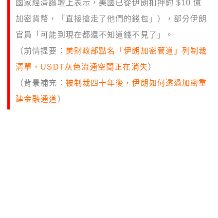
國家經濟論壇上表示，美國已從伊朗扣押約 $10 億
加密貨幣，「直接搶走了他們的錢包」），部分伊朗
官員「可能到現在都還不知道錢不見了」。
（前情提要：
美財政部點名「伊朗加密管道」列制裁
清單，USDT灰色流通空間正在消失
）
（背景補充：
被制裁四十年後，伊朗如何透過加密重
建金融通道
）
重點摘要
朗有四到五成軍隊領不到薪水，警察不上