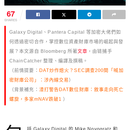
67
SHARES
Galaxy Digital、Pantera Capital 等加密大佬們如
何透過密切合作，掌控數位資產財庫市場的崛起與發
展？本文源自 Bloomberg 所著
文章
，由链捕手
ChainCatcher 整理、編譯及撰稿。
（前情提要：
DAT炒作熄火？SEC調查200間「喊加
密財庫公司」：涉內線交易
）
（背景補充：
渣打警告DAT數位財庫：敘事走向死亡
螺旋，多家mNAV跌破1
）
括 Galaxy Digital 的 Mike Novogratz 和