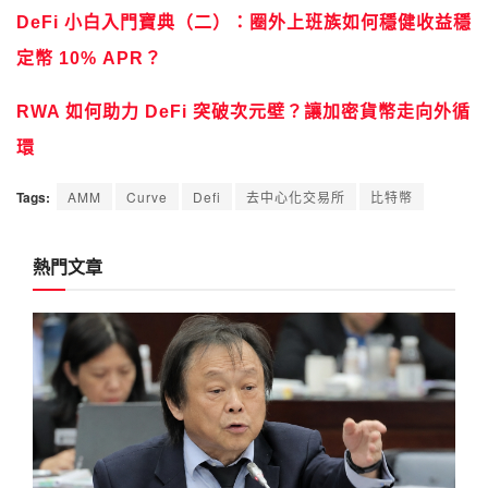
DeFi 小白入門寶典（二）：圈外上班族如何穩健收益穩
定幣 10% APR？
RWA 如何助力 DeFi 突破次元壁？讓加密貨幣走向外循
環
Tags:
AMM
Curve
Defi
去中心化交易所
比特幣
熱門文章