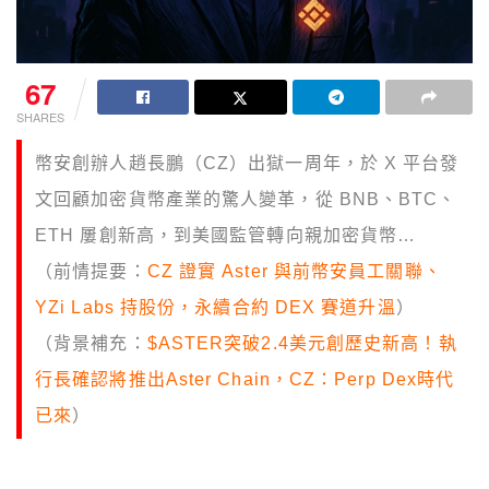
67
SHARES
幣安創辦人趙長鵬（CZ）出獄一周年，於 X 平台發
文回顧加密貨幣產業的驚人變革，從 BNB、BTC、
ETH 屢創新高，到美國監管轉向親加密貨幣…
（前情提要：
CZ 證實 Aster 與前幣安員工關聯、
YZi Labs 持股份，永續合約 DEX 賽道升溫
）
（背景補充：
$ASTER突破2.4美元創歷史新高！執
行長確認將推出Aster Chain，CZ：Perp Dex時代
已來
）