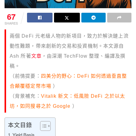
67
SHARES
兩個 DeFi 元老級人物的新項目，致力於解決鏈上流
動性難題，帶來創新的交易和投資機制。本文源自
Ash 所著
文章
，由深潮 TechFlow 整理、編譯及撰
稿。
（前情提要：
四美分的野心：DeFi 如何透過垂直整
合顛覆穩定幣市場
）
（背景補充：
Vitalik 新文：低風險 DeFi 之於以太
坊，如同搜尋之於 Google
）
本文目錄
Yield Basis