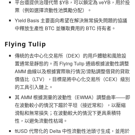
平台還提供治理代幣 $YB，可以鎖定為 veYB，用於投
票（例如選擇流動性池獎勵分配）。
Yield Basis 主要面向希望在解決無常損失問題的協議
中釋放生產性 BTC 並賺取費用的 BTC 持有者。
Flying Tulip
傳統的去中心化交易所（DEX）的用戶體驗和風險設
置通常是靜態的。而 Flying Tulip 通過根據波動性調整
AMM 曲線以及根據實際執行情況/滑點調整借貸的貸款
價值比（LTV），目標是將中心化交易所（CEX）級別
的工具引入鏈上。
其 AMM 根據測量的波動性（EWMA）調整曲率——即
在波動較小的情況下趨於平坦（接近常和），以壓縮
滑點和無常損失；在波動較大的情況下更具乘積特
性，以避免流動性枯竭。
ftUSD 代幣化的 Delta 中性流動性池頭寸生成，並用於