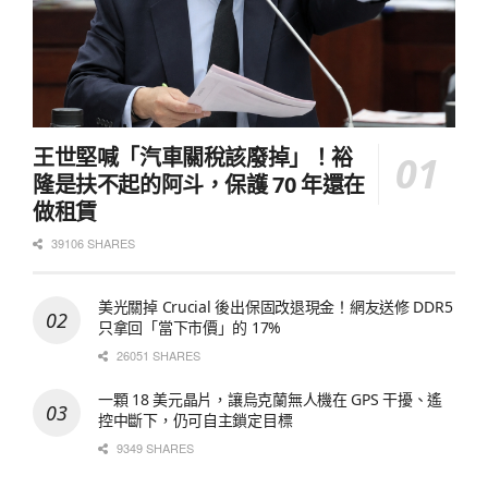
王世堅喊「汽車關稅該廢掉」！裕
隆是扶不起的阿斗，保護 70 年還在
做租賃
39106 SHARES
美光關掉 Crucial 後出保固改退現金！網友送修 DDR5
只拿回「當下市價」的 17%
26051 SHARES
一顆 18 美元晶片，讓烏克蘭無人機在 GPS 干擾、遙
控中斷下，仍可自主鎖定目標
9349 SHARES