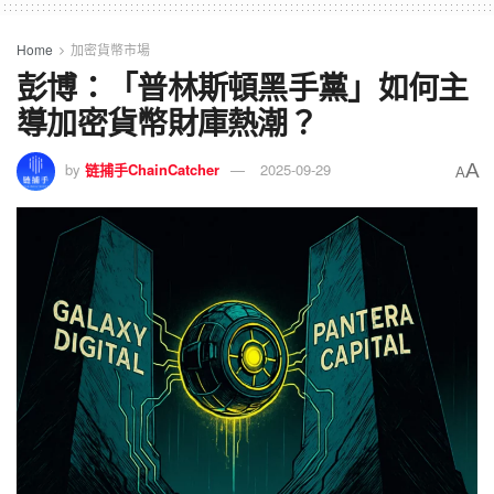
Home
加密貨幣市場
彭博：「普林斯頓黑手黨」如何主
導加密貨幣財庫熱潮？
A
by
链捕手ChainCatcher
2025-09-29
A