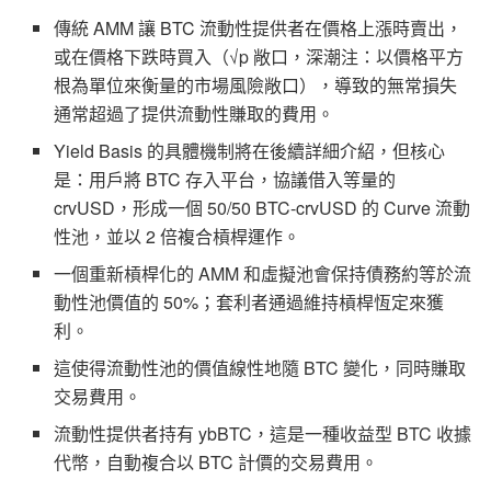
傳統 AMM 讓 BTC 流動性提供者在價格上漲時賣出，
或在價格下跌時買入（√p 敞口，深潮注：以價格平方
根為單位來衡量的市場風險敞口），導致的無常損失
通常超過了提供流動性賺取的費用。
Yield Basis 的具體機制將在後續詳細介紹，但核心
是：用戶將 BTC 存入平台，協議借入等量的
crvUSD，形成一個 50/50 BTC-crvUSD 的 Curve 流動
性池，並以 2 倍複合槓桿運作。
一個重新槓桿化的 AMM 和虛擬池會保持債務約等於流
動性池價值的 50%；套利者通過維持槓桿恆定來獲
利。
這使得流動性池的價值線性地隨 BTC 變化，同時賺取
交易費用。
流動性提供者持有 ybBTC，這是一種收益型 BTC 收據
代幣，自動複合以 BTC 計價的交易費用。