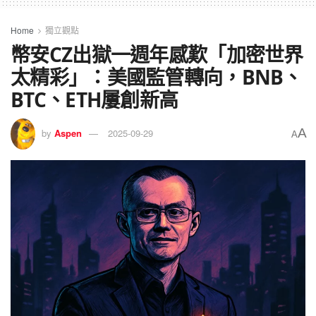
Home
獨立觀點
幣安CZ出獄一週年感歎「加密世界
太精彩」：美國監管轉向，BNB、
BTC、ETH屢創新高
A
by
Aspen
2025-09-29
A