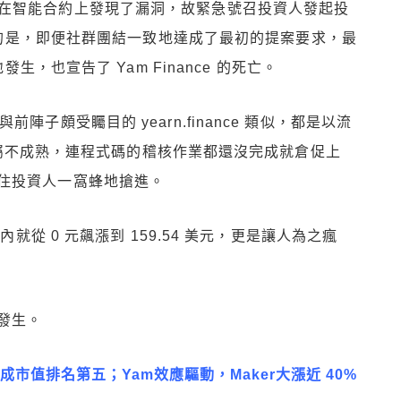
隊表示已在智能合約上發現了漏洞，故緊急號召投資人發起投
的是，即便社群團結一致地達成了最初的提案要求，最
，也宣告了 Yam Finance 的死亡。
目，與前陣子頗受矚目的 yearn.finance 類似，都是以流
e 尚屬不成熟，連程式碼的稽核作業都還沒完成就倉促上
住投資人一窩蜂地搶進。
內就從 0 元飆漲到 159.54 美元，更是讓人為之瘋
發生。
ink成市值排名第五；Yam效應驅動，Maker大漲近 40%