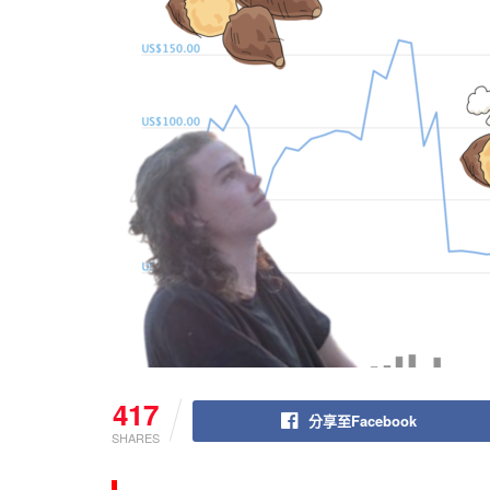
417
分享至Facebook
SHARES