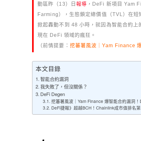
動區昨（13）日
報導
，DeFi 新項目 Yam
Farming），生態鎖定總價值（TVL）在短短
掀起轟動不到 48 小時，就因為智能合約
現在 DeFi 領域的瘋狂。
（前情提要：
挖蕃薯風波｜Yam Financ
本文目錄
智能合約漏洞
我失敗了，但沒關係？
DeFi Degen
挖蕃薯風波｜Yam Finance 爆智能合約漏洞！
DeFi捷報》超越BCH！Chainlink成市值排名