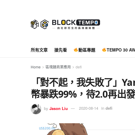
所有文章
搶先看
動區專題
TEMPO 30 A
Home
區塊鏈商業應用
defi
「對不起，我失敗了」Yam
幣暴跌99%，待2.0再出
by
Jason Liu
2020-08-14
in
defi