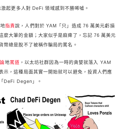
激起更多人對 DeFi 領域感到不勝唏噓。
情地
指責
說，人們對於 YAM「只」造成 76 萬美元虧損
麼大筆的金額；大家似乎是麻痺了，忘記 76 萬美元
貨幣總是脫不了被稱作騙局的罵名。
論
地
罵道
，以太坊社群因為一時的貪婪就落入 YAM
表示，這種局面其實一開始就可以避免，投資人們應
Fi Degen」。