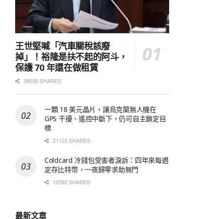
王世堅喊「汽車關稅該廢
掉」！裕隆是扶不起的阿斗，
保護 70 年還在做租賃
38035 SHARES
一顆 18 美元晶片，讓烏克蘭無人機在
GPS 干擾、遙控中斷下，仍可自主鎖定目
標
21123 SHARES
Coldcard 冷錢包受害者淚訴：四年來每週
定存比特幣，一夜歸零求助無門
12592 SHARES
最新文章