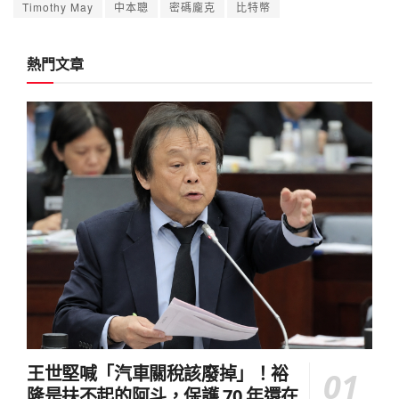
Timothy May
中本聰
密碼龐克
比特幣
熱門文章
王世堅喊「汽車關稅該廢掉」！裕
隆是扶不起的阿斗，保護 70 年還在