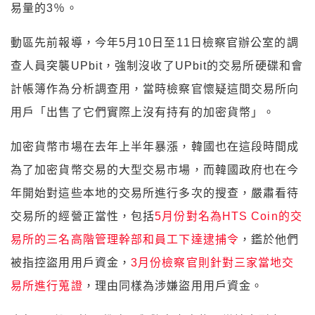
易量的3％。
動區先前報導，今年5月10日至11日檢察官辦公室的調
查人員突襲UPbit，強制沒收了UPbit的交易所硬碟和會
計帳簿作為分析調查用，當時檢察官懷疑這間交易所向
用戶「出售了它們實際上沒有持有的加密貨幣」。
加密貨幣市場在去年上半年暴漲，韓國也在這段時間成
為了加密貨幣交易的大型交易市場，而韓國政府也在今
年開始對這些本地的交易所進行多次的搜查，嚴肅看待
交易所的經營正當性，包括
5月份對名為
HTS Coin
的交
易所的三名高階管理幹部和員工下達逮捕令
，鑑於他們
被指控盜用用戶資金，
3月份檢察官則針對三家當地交
易所進行蒐證
，理由同樣為涉嫌盜用用戶資金。