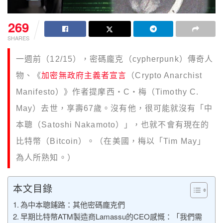
269
SHARES
一週前（12/15），密碼龐克（cypherpunk）傳奇人
物、《
加密無政府主義者宣言
（Crypto Anarchist
Manifesto）》作者提摩西・C・梅（Timothy C.
May）去世，享壽67歲。沒有他，很可能就沒有「中
本聰（Satoshi Nakamoto）」，也就不會有現在的
比特幣（Bitcoin）。（在美國，梅以「Tim May」
為人所熟知。）
本文目錄
為中本聰鋪路：其他密碼龐克們
早期比特幣ATM製造商Lamassu的CEO感慨：「我們需