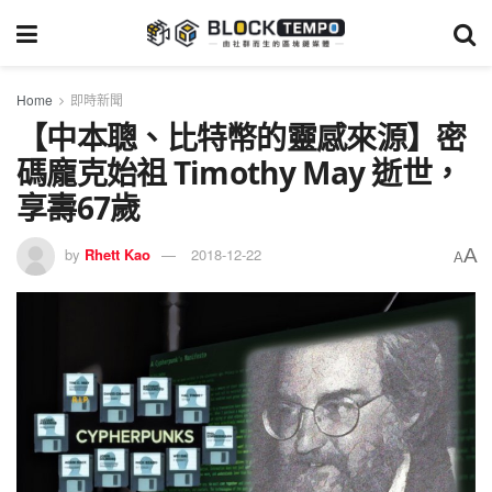
Home
即時新聞
【中本聰、比特幣的靈感來源】密
碼龐克始祖 Timothy May 逝世，
享壽67歲
A
by
Rhett Kao
2018-12-22
A