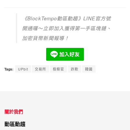
《
BlockTempo
動區動趨》
LINE
官方號
開通囉～立即加入獲得第一手區塊鏈、
加密貨幣新聞報導！
Tags:
UPbit
交易所
檢察官
詐欺
韓國
關於我們
動區動趨