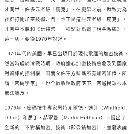
才問世，許多元老級「龐克」，在更早之前，就致力為
社群打開加密技術之門，也正是這些元老級「龐克」，
才有中本聰和《比特幣：一種點對點電子現金系統》。
這一切，要從1970年說起。
1970年代的美國，早已出現用於現代電腦的加密技術，
然當時處於冷戰時期，政府擔心加密技術會危及到國家
對資訊的控制權，因而允許軍方壟斷所有加密知識，所
謂「密碼學家」，也全數收歸政府底下，普通民眾根本
無法觸及。
1976年，密碼技術專家惠特菲爾德・迪菲（Whitfield
Diffie）和馬丁・赫爾曼（Martin Hellman），提出了
全新的「不對稱加密」技術（即公鑰加密），並發表論