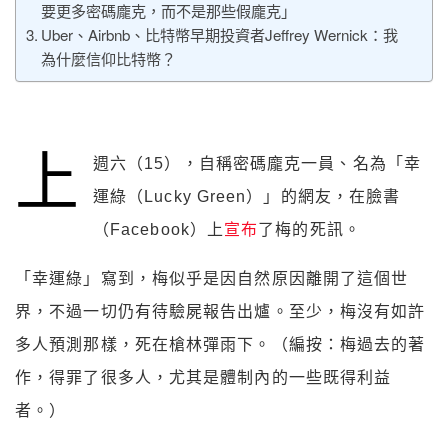
要更多密碼龐克，而不是那些假龐克」
Uber、Airbnb、比特幣早期投資者Jeffrey Wernick：我
為什麼信仰比特幣？
上
週六（15），自稱密碼龐克一員、名為「幸
運綠（Lucky Green）」的網友，在臉書
（Facebook）上
宣布
了梅的死訊。
「幸運綠」寫到，梅似乎是因自然原因離開了這個世
界，不過一切仍有待驗屍報告出爐。至少，梅沒有如許
多人預測那樣，死在槍林彈雨下。（編按：梅過去的著
作，得罪了很多人，尤其是體制內的一些既得利益
者。）