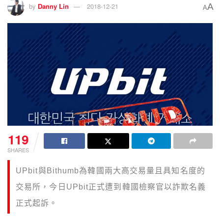
A
by
Danny Lin
2018-12-21
A
119
SHARES
UPbit與Bithumb為韓國兩大高交易量且具知名度的
交易所，今日UPbit正式遭到韓國檢察官以詐欺名義
正式起訴。