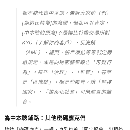
我不能代表中本聰，告訴大家他（們）
[創造比特幣]的意圖，但我可以肯定，
[中本聰的原意]不是讓比特幣交易所對
KYC（了解你的客戶）、反洗錢
（AML）、護照、帳戶凍結等等制定嚴
格規定，或是向秘密警察報告「可疑行
為」。這些「治理」、「監管」，甚至
是「區塊鏈」，都是些雜音，讓「監控
國家」、「檔案化社會」可能成真的雜
音。
為中本聰鋪路：其他密碼龐克們
雖然「密碼龐克」一詞，直到梅的「固定聚會」出現後