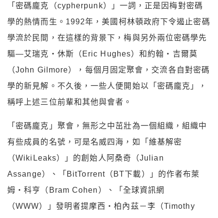
「密碼龐克（cypherpunk）」一詞，正是因梅對密碼
學的熱情而生。1992年，美國柯林頓政府下令遏止密碼
學流於民間，在這樣的背景下，梅與另外兩位密碼學先
驅—艾瑞克・休斯（Eric Hughes）和約翰・吉爾莫
（John Gilmore），每個月固定聚會，交流各自對密碼
學的新見解。不久後，一些人便開始以「密碼龐克」，
稱呼上述三位前輩和其他與會者。
「密碼龐克」聚會，無形之中茁壯為一個組織，組織中
有些成員的名號，可是名威四海，如「維基解密
（WikiLeaks）」的創始人阿桑奇（Julian
Assange）、「BitTorrent（BT下載）」的作者布萊
姆・科亨（Bram Cohen）、「全球資訊網
（WWW）」發明者提摩西・柏內茲－李（Timothy