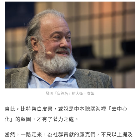
發明「盲簽名」的大衛・查姆
自此，比特幣白皮書，或說是中本聰腦海裡「去中心
化」的藍圖，才有了著力之處。
當然，一路走來，為社群貢獻的龐克們，不只以上提及