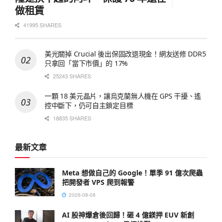
做租賃
41995 SHARES
美光關掉 Crucial 後出保固改退現金！網友送修 DDR5
只拿回「當下市價」的 17%
25243 SHARES
一顆 18 美元晶片，讓烏克蘭無人機在 GPS 干擾、遙
控中斷下，仍可自主鎖定目標
18835 SHARES
最新文章
Meta 想做自己的 Google！單季 91 億次爬蟲
把開發者 VPS 爬到報警
2026-08-08
AI 股神爆倉後回歸！砸 4 億鎂押 EUV 新創