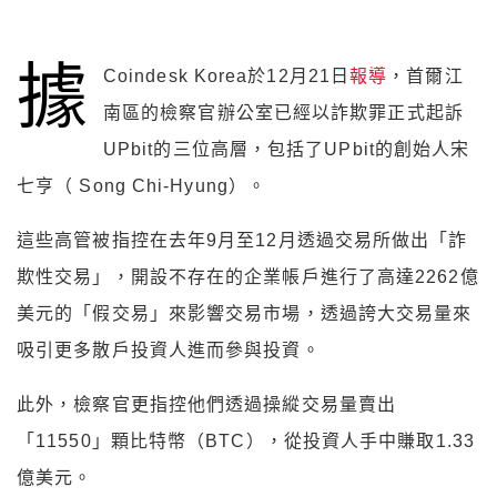
據
Coindesk Korea於12月21日
報導
，首爾江
南區的檢察官辦公室已經以詐欺罪正式起訴
UPbit的三位高層，包括了UPbit的創始人宋
七亨（ Song Chi-Hyung）。
這些高管被指控在去年9月至12月透過交易所做出「詐
欺性交易」，開設不存在的企業帳戶進行了高達2262億
美元的「假交易」來影響交易市場，透過誇大交易量來
吸引更多散戶投資人進而參與投資。
此外，檢察官更指控他們透過操縱交易量賣出
「11550」顆比特幣（BTC），從投資人手中賺取1.33
億美元。