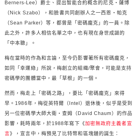
Berners-Lee）爵士、提出智能合約概念的尼克・薩博
（Nick Szabo），和臉書共同創辦人之一西恩・帕克
（Sean Parker）等，都曾是「密碼龐克」的一員。除
此之外，許多人相信名單之中，也有現在身世成謎的
「中本聰」。
梅在當時的作為和言論，至今仍影響著所有密碼龐克，
如同「幸運綠」所說，梅創立的組織/聚會，可能是支持
密碼學的團體當中，最「草根」的一個。
然而，梅走上「密碼之路」，要比「密碼龐克」來得
早。1986年，梅從英特爾（Intel）退休後，似乎是受到
另一位密碼學大師大衛・查姆（David Chaum）的作品
影響，耗時兩年，於1988年寫下《
加密無政府主義者宣
言
》，宣言中，梅預見了比特幣和區塊鏈的誕生：