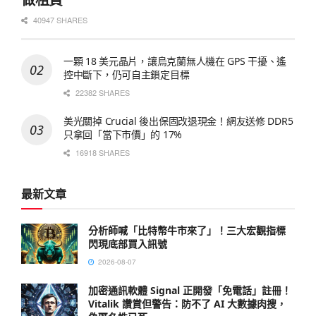
40947 SHARES
一顆 18 美元晶片，讓烏克蘭無人機在 GPS 干擾、遙
控中斷下，仍可自主鎖定目標
22382 SHARES
美光關掉 Crucial 後出保固改退現金！網友送修 DDR5
只拿回「當下市價」的 17%
16918 SHARES
最新文章
分析師喊「比特幣牛市來了」！三大宏觀指標
閃現底部買入訊號
2026-08-07
加密通訊軟體 Signal 正開發「免電話」註冊！
Vitalik 讚賞但警告：防不了 AI 大數據肉搜，