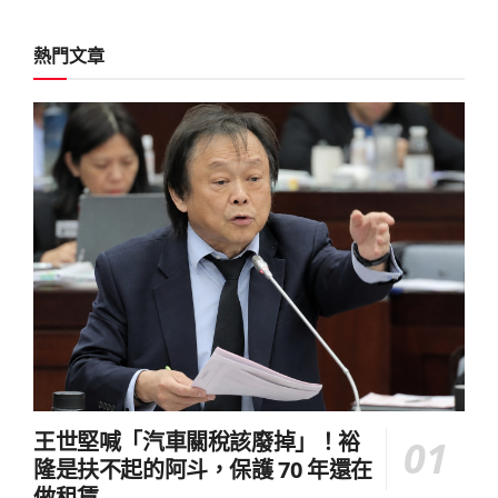
熱門文章
王世堅喊「汽車關稅該廢掉」！裕
隆是扶不起的阿斗，保護 70 年還在
做租賃