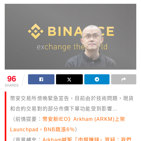
96
SHARES
幣安交易所傍晚緊急宣告，目前由於技術問題，現貨
和合約交易對的部分市價下單功能受到影響…
（前情提要：
幣安新IEO》Arkham (ARKM)上架
Launchpad，BNB跳漲6％
）
（背景補充：
Arkham喊冤「肉搜賺錢」質疑：我們