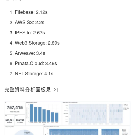
Filebase: 2.12s
AWS S3: 2.2s
IPFS.io: 2.67s
Web3.Storage: 2.89s
Arweave: 3.4s
Pinata.Cloud: 3.49s
NFT.Storage: 4.1s
完整資料分析面板見 [2]