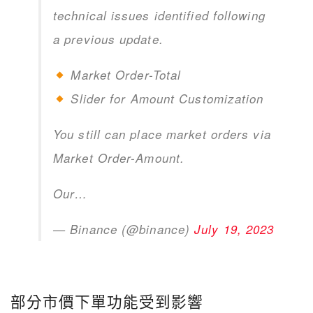
technical issues identified following
a previous update.
Market Order-Total
Slider for Amount Customization
You still can place market orders via
Market Order-Amount.
Our…
— Binance (@binance)
July 19, 2023
部分市價下單功能受到影響