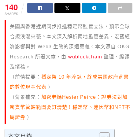
140
SHARES
美國與香港近期同步推進穩定幣監管立法，預示全球
合規浪潮來襲。本文深入解析兩地監管差異、宏觀經
濟影響與對 Web3 生態的深遠意義。本文源自 OKG
Research 所著文章，由
wublockchain
整理、編譯
及撰稿。
（前情提要：
穩定幣 10 年淬鍊，終成美國政府背書
的數位現金代表
）
（背景補充：
加密老媽Hester Peirce：證券法對加
密貨幣管轄範圍要訂清楚！穩定幣、迷因幣和NFT不
屬證券
）
本文目錄