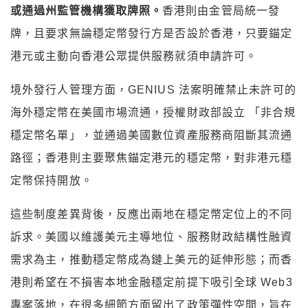
或通過州監管機構獲取牌照。
香港則由金管局統一發
牌，且要求無論穩定幣發行方是否設於香港，只要錨定
港元或主動向香港公眾提供服務就須申請許可。
境外發行人管理方面，GENIUS 法案明確禁止未許可的
海外穩定幣在美國市場流通，授權財政部設立 「非合規
穩定幣名單」，並通過美國數位資產服務商阻斷其流通
路徑；香港則主要聚焦錨定港元的穩定幣，對非港元穩
定幣保持開放。
這些制度差異背後，反應出兩地在穩定幣定位上的不同
訴求。美國以維護美元主導地位、服務財政結構性融資
需求為主，推動穩定幣成為鏈上美元的延伸形態；而香
港則希望在不損害本地金融穩定前提下吸引全球 Web3
專案落地，在很多細節方面留出了政策彈性空間，旨在