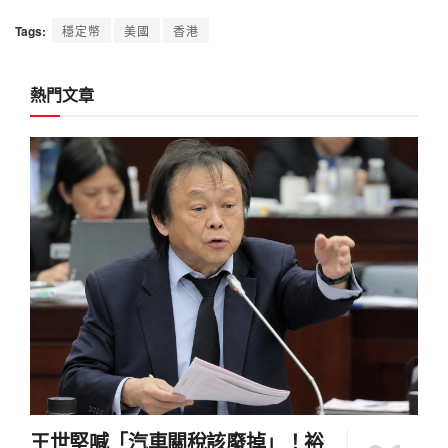
Tags:
穩定幣
美國
香港
熱門文章
王世堅喊「汽車關稅該廢掉」！裕