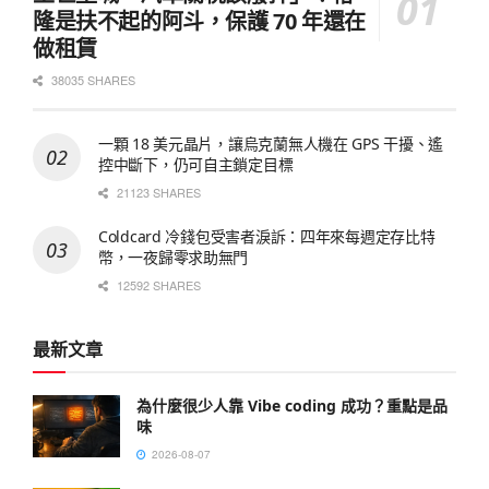
隆是扶不起的阿斗，保護 70 年還在
做租賃
38035 SHARES
一顆 18 美元晶片，讓烏克蘭無人機在 GPS 干擾、遙
控中斷下，仍可自主鎖定目標
21123 SHARES
Coldcard 冷錢包受害者淚訴：四年來每週定存比特
幣，一夜歸零求助無門
12592 SHARES
最新文章
為什麼很少人靠 Vibe coding 成功？重點是品
味
2026-08-07