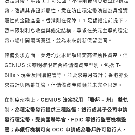
法定貨幣、承諾 1:1 可兌回、不得附帶利息收益的穩定
幣，強調其非證券屬性，意在防止穩定幣演變為具投資
屬性的金融產品。香港則在保障 1:1 足額錨定前提下，
暫未限制利息收益與錨定結構，尋求在美元主導的穩定
幣市場中開闢新賽道，並為未來創新保留空間。
儲備要求方面，美港均要求足額錨定高流動性資產，但
GENIUS 法案明確限定合格儲備資產型別，包括 T-
Bills、現金及回購協議等，並要求每月審計；香港亦要
求審計與隔離託管，但儲備資產種類並未完全限定。
在制度架構上，
GENIUS 法案採用 「聯邦 – 州」 雙軌
制，為穩定幣發行提供三種路徑：銀行或其子公司申請
發行穩定幣，受美國聯準會、FDIC 等銀行監管機構監
管；非銀行機構可向 OCC 申請成為聯邦許可發行人，