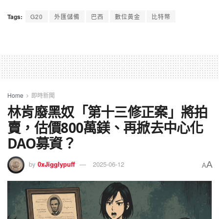
Tags:
G20
外匯儲備
巴西
數位黃金
比特幣
Home
即時新聞
林肯廢黑奴「第十三修正案」將拍
賣，估價800萬鎂、再掀去中心化
DAO募資？
A
by
0xJigglypuff
2025-06-12
A