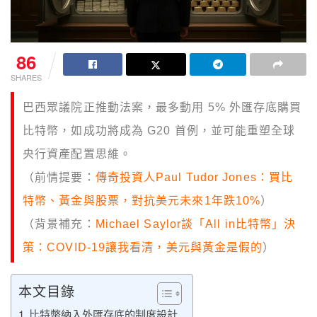
86
SHARES
巴西眾議院正推動法案，最多動用 5% 外匯存底購買
比特幣，如成功將成為 G20 首例，並可能重塑全球
央行資產配置思維。
（前情提要：
傳奇投資人Paul Tudor Jones：買比
特幣、黃金與股票，對抗美元未來1年跌10%
）
（背景補充：
Michael Saylor談「All in比特幣」決
策：COVID-19讓我看清，美元與黃金是假的
）
本文目錄
比特幣納入外匯存底的制度設計