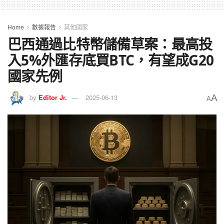
Home
數據報告
其他國家
巴西通過比特幣儲備草案：最高投
入5%外匯存底買BTC，有望成G20
國家先例
A
by
Editor Jr.
2025-06-13
A