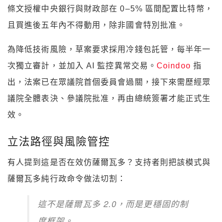
條文授權中央銀行與財政部在 0–5% 區間配置比特幣，
且買進後五年內不得動用，除非國會特別批准。
為降低技術風險，草案要求採用冷錢包託管，每半年一
次獨立審計，並加入 AI 監控異常交易。
Coindoo
指
出，法案已在眾議院首個委員會過關，接下來需歷經眾
議院全體表決、參議院批准，再由總統簽署才能正式生
效。
立法路徑與風險管控
有人提到這是否在效仿薩爾瓦多？支持者則把該模式與
薩爾瓦多純行政命令做法切割：
這不是薩爾瓦多 2.0，而是更穩固的制
度框架。