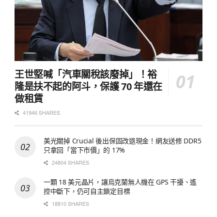
王世堅喊「汽車關稅該廢掉」！裕
隆是扶不起的阿斗，保護 70 年還在
做租賃
41946 SHARES
美光關掉 Crucial 後出保固改退現金！網友送修 DDR5
只拿回「當下市價」的 17%
24804 SHARES
一顆 18 美元晶片，讓烏克蘭無人機在 GPS 干擾、遙
控中斷下，仍可自主鎖定目標
18810 SHARES