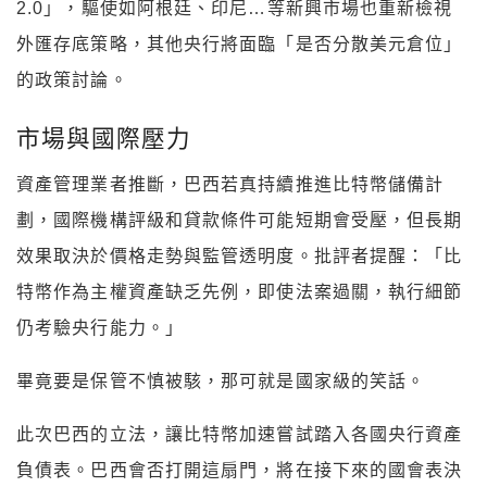
2.0」，驅使如阿根廷、印尼…等新興市場也重新檢視
外匯存底策略，其他央行將面臨「是否分散美元倉位」
的政策討論。
市場與國際壓力
資產管理業者推斷，巴西若真持續推進比特幣儲備計
劃，國際機構評級和貸款條件可能短期會受壓，但長期
「比
效果取決於價格走勢與監管透明度。批評者提醒：
特幣作為主權資產缺乏先例，即使法案過關，執行細節
仍考驗央行能力。」
畢竟要是保管不慎被駭，那可就是國家級的笑話。
此次巴西的立法，讓比特幣加速嘗試踏入各國央行資產
負債表。巴西會否打開這扇門，將在接下來的國會表決