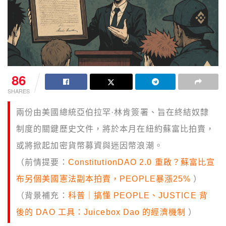
86
SHARES
兩份由美國總統亞伯拉罕·林肯簽署、旨在終結奴隸
制度的關鍵歷史文件，將於本月在紐約蘇富比拍賣，
或將掀起加密貨幣募資與迷因幣浪潮。
（前情提要：
ConstitutionDAO 2.0 重啟？蘇富比宣
布另個美國憲法副本拍賣，PEOPLE暴漲25%
）
（背景補充：
科普｜搞懂 PEOPLE、JUSTICE 背
後的 DAO 工具：Juicebox Dao 的經濟機制
）