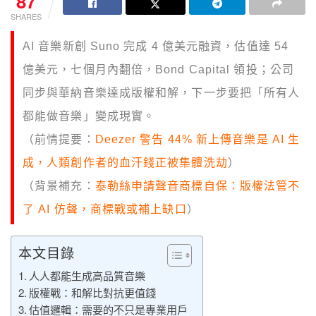
87
SHARES
AI 音樂新創 Suno 完成 4 億美元融資，估值達 54
億美元，七個月內翻倍，Bond Capital 領投；公司
同步與華納音樂達成版權和解，下一步要把「所有人
都能做音樂」變成現實。
（前情提要：
Deezer 警告 44% 新上傳音樂是 AI 生
成，人類創作者的血汗錢正被集體洗劫
）
（背景補充：
泰勒絲申請聲音商標自保：版權法管不
了 AI 仿聲，商標戰或補上缺口
）
本文目錄
人人都能生成高品質音樂
版權戰：和解比對抗更值錢
估值邏輯：需要的不只是專業用戶