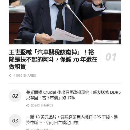
王世堅喊「汽車關稅該廢掉」！裕
隆是扶不起的阿斗，保護 70 年還在
做租賃
41995 SHARES
美光關掉 Crucial 後出保固改退現金！網友送修 DDR5
只拿回「當下市價」的 17%
25243 SHARES
一顆 18 美元晶片，讓烏克蘭無人機在 GPS 干擾、遙
控中斷下，仍可自主鎖定目標
18835 SHARES