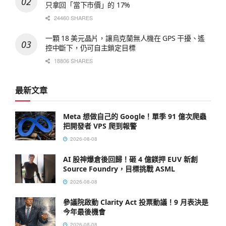
只拿回「當下市價」的 17%
24460 SHARES
一顆 18 美元晶片，讓烏克蘭無人機在 GPS 干擾、遙
控中斷下，仍可自主鎖定目標
18806 SHARES
最新文章
Meta 想做自己的 Google！單季 91 億次爬蟲
把開發者 VPS 爬到報警
2026-08-08
AI 股神爆倉後回歸！砸 4 億鎂押 EUV 新創
Source Foundry，目標挑戰 ASML
2026-08-08
參議院啟動 Clarity Act 投票動議！9 月表決是
今年最後機會
2026-08-08