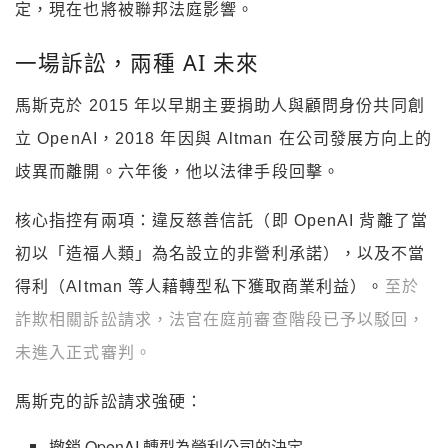
定，現在也將被聯邦法庭影響。
一場訴訟，兩種 AI 未來
馬斯克於 2015 年以早期主要捐助人與顧問身份共同創
立 OpenAI，2018 年因與 Altman 在公司發展方向上的
歧異而離開。六年後，他以法律手段回擊。
核心指控有兩項：違反慈善信託（即 OpenAI 背離了當
初以「造福人類」為名設立的非營利承諾），以及不當
得利（Altman 等人藉轉型私下獲取商業利益）。
至於
詐欺相關訴訟請求，法官在庭前審查階段已予以駁回，
未進入正式審判。
馬斯克的訴訟請求強硬：
撤銷 OpenAI 轉型為營利公司的決定