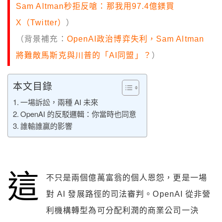
Sam Altman秒拒反嗆：那我用97.4億鎂買
X（Twitter）
）
（背景補充：
OpenAI政治博弈失利，Sam Altman
將難敵馬斯克與川普的「AI同盟」？
）
本文目錄
一場訴訟，兩種 AI 未來
OpenAI 的反駁邏輯：你當時也同意
誰輸誰贏的影響
這
不只是兩個億萬富翁的個人恩怨，更是一場
對 AI 發展路徑的司法審判。OpenAI 從非營
利機構轉型為可分配利潤的商業公司一決