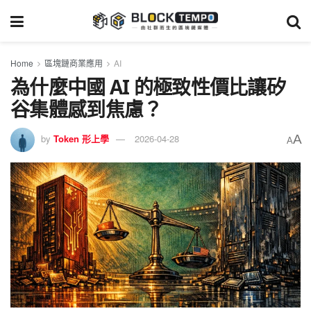
Home
區塊鏈商業應用
AI
為什麼中國 AI 的極致性價比讓矽
谷集體感到焦慮？
A
by
Token 形上學
2026-04-28
A