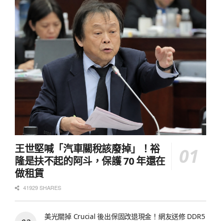
王世堅喊「汽車關稅該廢掉」！裕
隆是扶不起的阿斗，保護 70 年還在
做租賃
41929 SHARES
美光關掉 Crucial 後出保固改退現金！網友送修 DDR5