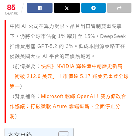
85
SHARES
中國 AI 公司在算力受限、晶片出口管制雙重夾擊
下，仍將全球市佔從 1% 躍升至 15%，DeepSeek
推論費用僅 GPT-5.2 的 3%。低成本開源策略正在
侵蝕美國大型 AI 平台的定價護城河。
（前情提要：
快訊》NVIDIA 輝達盤中創歷史新高
「衝破 212.6 美元」！市值達 5.17 兆美元重登全球
第一
）
（背景補充：
Microsoft 鬆綁 OpenAI！雙方修改合
作協議：打破微軟 Azure 雲端壟斷、全面停止分
潤
）
本文目錄