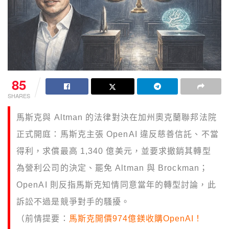
85
SHARES
馬斯克與 Altman 的法律對決在加州奧克蘭聯邦法院
正式開庭：馬斯克主張 OpenAI 違反慈善信託、不當
得利，求償最高 1,340 億美元，並要求撤銷其轉型
為營利公司的決定、罷免 Altman 與 Brockman；
OpenAI 則反指馬斯克知情同意當年的轉型討論，此
訴訟不過是競爭對手的騷擾。
（前情提要：
馬斯克開價974億鎂收購OpenAI！