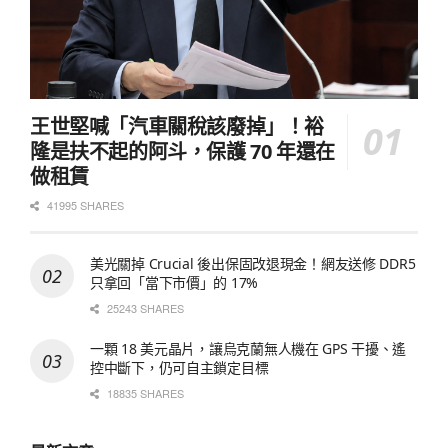
王世堅喊「汽車關稅該廢掉」！裕
隆是扶不起的阿斗，保護 70 年還在
做租賃
41995 SHARES
美光關掉 Crucial 後出保固改退現金！網友送修 DDR5
只拿回「當下市價」的 17%
25243 SHARES
一顆 18 美元晶片，讓烏克蘭無人機在 GPS 干擾、遙
控中斷下，仍可自主鎖定目標
18835 SHARES