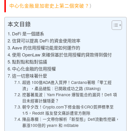
中心化金融是加密史上第二個突破？
）
本文目錄
DeFi 是一個譜系
信貸可以提高 DeFi 的資金使用效率
Aave 的信用授權功能是如何運作的
使用 OpenLaw 來確保基於信用授權的貸款得到償付
點對點和點對協議
中心化金融的信用授權
這一切意味著什麼
超過 100億ADA進入質押！Cardano著眼「零工經
濟」，產品總監 : 已開啟成功之路 (Staking)
挖蕃薯風波｜Yam Finance 爆智能合約漏洞！Defi 項
目未經審計釀隱憂？
朝令夕改！Crypto.com下修金融卡CRO質押標準至
1/5，Reddit 版友發文痛訴遭官方刪除
陳品專欄｜一文帶你解析「新型態」Defi流動性挖礦，
暴漲100倍的 yearn 和 mStable