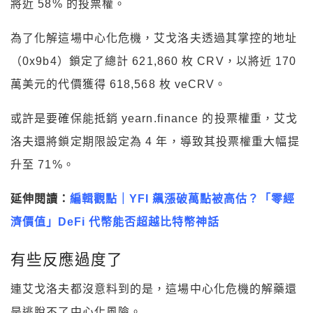
將近 58% 的投票權。
為了化解這場中心化危機，艾戈洛夫透過其掌控的地址
（0x9b4）鎖定了總計 621,860 枚 CRV，以將近 170
萬美元的代價獲得 618,568 枚 veCRV。
或許是要確保能抵銷 yearn.finance 的投票權重，艾戈
洛夫還將鎖定期限設定為 4 年，導致其投票權重大幅提
升至 71%。
延伸閱讀：
編輯觀點｜YFI 飆漲破萬點被高估？「零經
濟價值」DeFi 代幣能否超越比特幣神話
有些反應過度了
連艾戈洛夫都沒意料到的是，這場中心化危機的解藥還
是逃脫不了中心化風險。