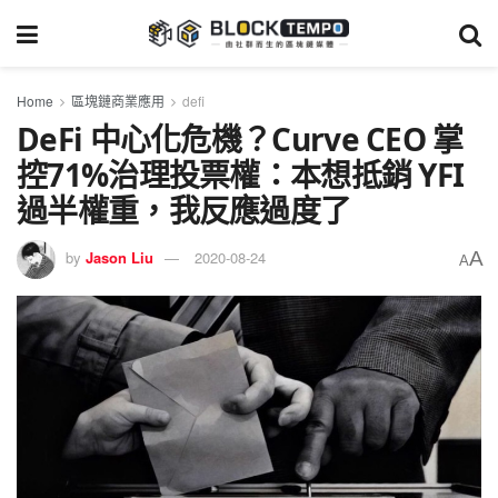
Home
區塊鏈商業應用
defi
DeFi 中心化危機？Curve CEO 掌
控71%治理投票權：本想抵銷 YFI
過半權重，我反應過度了
A
by
Jason Liu
2020-08-24
A