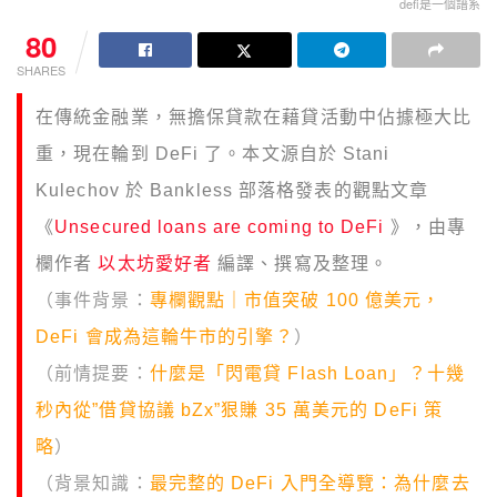
defi是一個譜系
80
SHARES
在傳統金融業，無擔保貸款在藉貸活動中佔據極大比
重，現在輪到 DeFi 了。本文源自於 Stani
Kulechov 於 Bankless 部落格發表的觀點文章
《
Unsecured loans are coming to DeFi
》，由專
欄作者
以太坊愛好者
編譯、撰寫及整理。
（事件背景：
專欄觀點｜市值突破 100 億美元，
DeFi 會成為這輪牛市的引擎？
）
（前情提要：
什麼是「閃電貸 Flash Loan」？十幾
秒內從”借貸協議 bZx”狠賺 35 萬美元的 DeFi 策
略
）
（背景知識：
最完整的 DeFi 入門全導覽：為什麼去