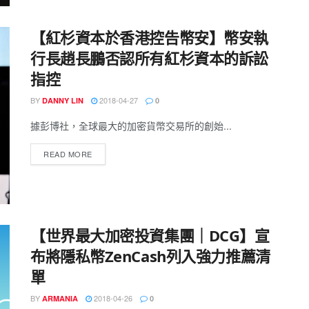
【紅杉資本於香港控告幣安】幣安執
行長趙長鵬否認所有紅杉資本的訴訟
指控
BY
2018-04-27
DANNY LIN
0
據彭博社，全球最大的加密貨幣交易所的創始...
READ MORE
【世界最大加密投資集團｜DCG】宣
布將隱私幣ZenCash列入強力推薦清
單
BY
2018-04-26
ARMANIA
0