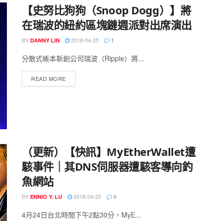
【史努比狗狗（Snoop Dogg）】將
在瑞波的紐約區塊鏈週派對出席演出
BY
2018-04-25
DANNY LIN
1
分散式帳本新創公司瑞波（Ripple）將...
READ MORE
（更新）【快訊】MyEtherWallet遭
駭事件｜其DNS伺服器遭駭客導向釣
魚網站
BY
2018-04-25
ENNIO Y. LU
0
4月24日台北時間下午2點30分，MyE...