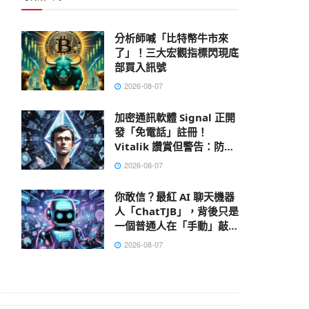
分析師喊「比特幣牛市來
了」！三大宏觀指標閃現底
部買入訊號
2026-08-07
加密通訊軟體 Signal 正開
發「免電話」註冊！
Vitalik 讚賞但警告：防不
了 AI 大數據肉搜，偽匿名
2026-08-07
性已死
你敢信？最紅 AI 聊天機器
人「ChatTJB」，背後只是
一個普通人在「手動」敲出
回覆
2026-08-07