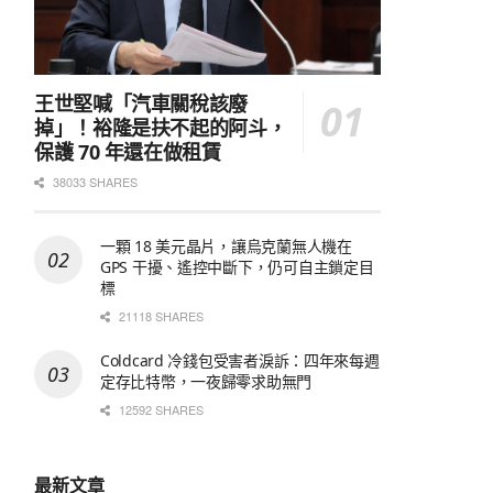
王世堅喊「汽車關稅該廢
掉」！裕隆是扶不起的阿斗，
保護 70 年還在做租賃
38033 SHARES
一顆 18 美元晶片，讓烏克蘭無人機在
GPS 干擾、遙控中斷下，仍可自主鎖定目
標
21118 SHARES
Coldcard 冷錢包受害者淚訴：四年來每週
定存比特幣，一夜歸零求助無門
12592 SHARES
最新文章