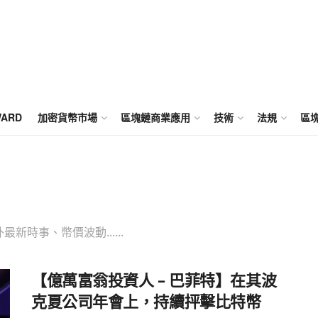
WARD
加密貨幣市場
區塊鏈商業應用
技術
法規
區
時事、幣價波動......
【億萬富翁投資人 – 巴菲特】在其波
克夏公司年會上，持續抨擊比特幣