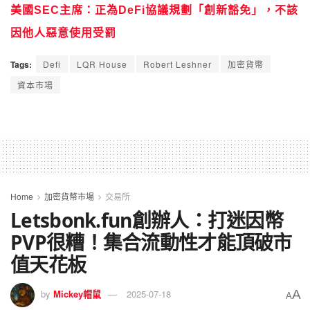
美國SEC主席：正為DeFi協議規劃「創新豁免」，不該
因他人惡意使用受罰
Tags:
Defi
LQR House
Robert Leshner
加密貨幣
資本市場
Home
加密貨幣市場
交易所
Letsbonk.fun創辦人：打迷因幣
PVP很糟！集合流動性才能頂破市
值天花板
A
by
Mickey帽鼠
2025-07-18
A