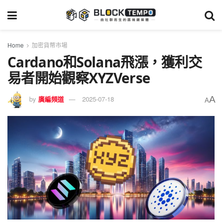
Home
加密貨幣市場
Cardano和Solana飛漲，獲利交
易者開始觀察XYZVerse
A
by
廣編頻道
2025-07-18
A