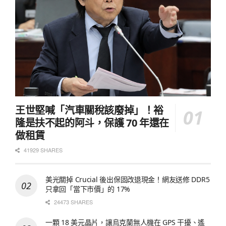
王世堅喊「汽車關稅該廢掉」！裕
隆是扶不起的阿斗，保護 70 年還在
做租賃
41929 SHARES
美光關掉 Crucial 後出保固改退現金！網友送修 DDR5
只拿回「當下市價」的 17%
24473 SHARES
一顆 18 美元晶片，讓烏克蘭無人機在 GPS 干擾、遙