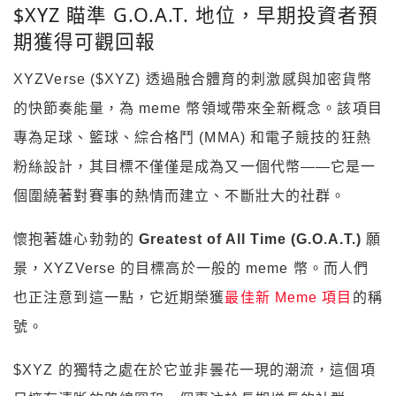
$XYZ 瞄準 G.O.A.T. 地位，早期投資者預
期獲得可觀回報
XYZVerse ($XYZ) 透過融合體育的刺激感與加密貨幣
的快節奏能量，為 meme 幣領域帶來全新概念。該項目
專為足球、籃球、綜合格鬥 (MMA) 和電子競技的狂熱
粉絲設計，其目標不僅僅是成為又一個代幣——它是一
個圍繞著對賽事的熱情而建立、不斷壯大的社群。
懷抱著雄心勃勃的
Greatest of All Time (G.O.A.T.)
願
景，XYZVerse 的目標高於一般的 meme 幣。而人們
也正注意到這一點，它近期榮獲
最佳新 Meme 項目
的稱
號。
$XYZ 的獨特之處在於它並非曇花一現的潮流，這個項