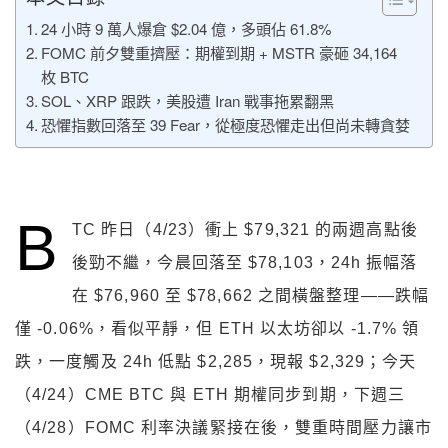
24 小時 9 萬人爆倉 $2.04 億，多頭佔 61.8%
FOMC 前夕雙重擠壓：期權到期 + MSTR 豪砸 34,164
枚 BTC
SOL、XRP 跟跌，美股遭 Iran 戰事拖累翻黑
恐懼指數回落至 39 Fear，從極度恐懼走出但尚未轉貪婪
B
TC 昨日（4/23）衝上 $79,321 的兩週高點後
後勁不繼，今晨回落至 $78,103，24h 振幅落
在 $76,960 至 $78,662 之間橫盤整理——跌幅
僅 -0.06%，看似平靜，但 ETH 以太坊卻以 -1.7% 領
跌，一度觸及 24h 低點 $2,285，現報 $2,329；今天
（4/24）CME BTC 與 ETH 期權同步到期，下週三
（4/28）FOMC 利率決議緊接在後，雙重時間壓力讓市