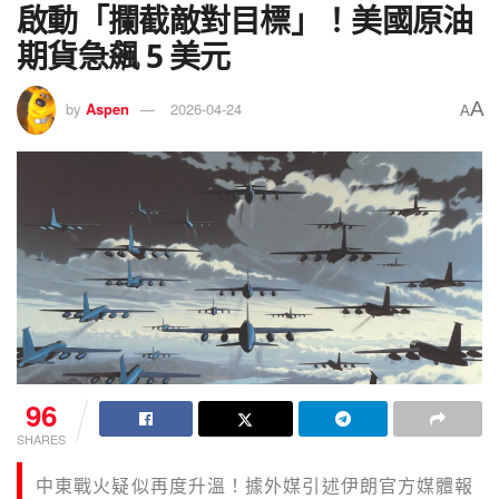
啟動「攔截敵對目標」！美國原油
期貨急飆 5 美元
A
by
Aspen
2026-04-24
A
96
SHARES
中東戰火疑似再度升溫！據外媒引述伊朗官方媒體報