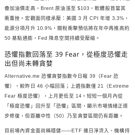
疊加油價走高，Brent 原油漲至 $103，軟體股首當其
衝重挫。宏觀面同樣承壓：美國 3 月 CPI 年增 3.3%，
能源分項月升 10.9%，關稅衝擊預估將在年中再推高約
50 基點通膨，Fed 降息空間持續受壓縮。
恐懼指數回落至 39 Fear，從極度恐懼走
出但尚未轉貪婪
Alternative.me 恐懼貪婪指數今日報 39（Fear 恐
懼），較昨日 46 小幅回落；上週指數僅 21（Extreme
Fear 極度恐懼），上月更低至 14。短短一個月內從
「極度恐懼」回升至「恐懼」區間，顯示市場情緒正逐
步修復，但距離中性（50）乃至貪婪區間仍有距離。
目前場內資金面尚稱穩健——ETF 連日淨流入、機構持