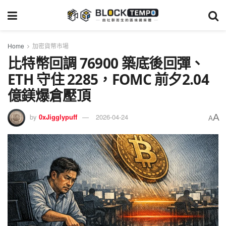
Home
加密貨幣市場
比特幣回調 76900 築底後回彈、
ETH 守住 2285，FOMC 前夕2.04
億鎂爆倉壓頂
A
by
0xJigglypuff
2026-04-24
A