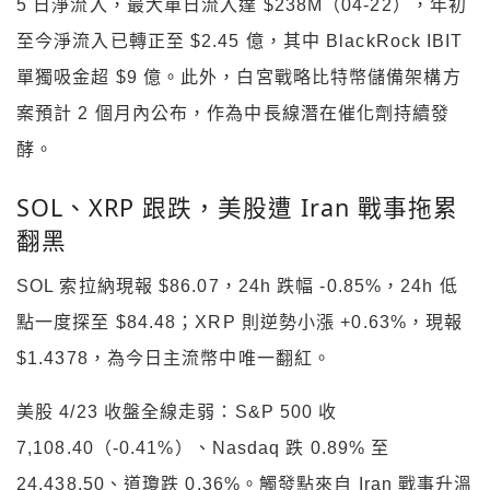
5 日淨流入，最大單日流入達 $238M（04-22），年初
至今淨流入已轉正至 $2.45 億，其中 BlackRock IBIT
單獨吸金超 $9 億。此外，白宮戰略比特幣儲備架構方
案預計 2 個月內公布，作為中長線潛在催化劑持續發
酵。
SOL、XRP 跟跌，美股遭 Iran 戰事拖累
翻黑
SOL 索拉納現報 $86.07，24h 跌幅 -0.85%，24h 低
點一度探至 $84.48；XRP 則逆勢小漲 +0.63%，現報
$1.4378，為今日主流幣中唯一翻紅。
美股 4/23 收盤全線走弱：S&P 500 收
7,108.40（-0.41%）、Nasdaq 跌 0.89% 至
24,438.50、道瓊跌 0.36%。觸發點來自 Iran 戰事升溫