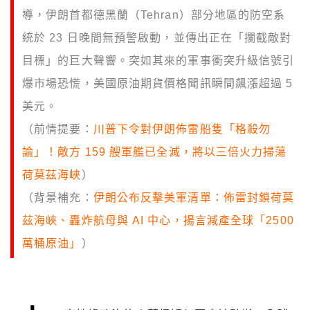
導，伊朗首都德黑蘭（Tehran）部分地區的防空系
統於 23 日晚間無預警啟動，並傳出正在「攔截敵對
目標」的巨大聲響。突如其來的軍事衝突升級信號引
爆市場恐慌，美國原油期貨價格聞訊瞬間飆漲超過 5
美元。
（前情提要：
川普下令對伊朗佈雷船隻「格殺勿
論」！敵方 159 艘軍艦已全滅，將以三倍火力掃蕩
荷莫茲海峽
）
（背景補充：
伊朗公布反擊美軍清單：佈雷封鎖荷莫
茲海峽、轟炸航母與 AI 中心，揚言減產全球「2500
萬桶原油」
）