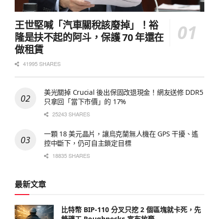
王世堅喊「汽車關稅該廢掉」！裕
隆是扶不起的阿斗，保護 70 年還在
做租賃
41995 SHARES
美光關掉 Crucial 後出保固改退現金！網友送修 DDR5
只拿回「當下市價」的 17%
25243 SHARES
一顆 18 美元晶片，讓烏克蘭無人機在 GPS 干擾、遙
控中斷下，仍可自主鎖定目標
18835 SHARES
最新文章
比特幣 BIP-110 分叉只挖 2 個區塊就卡死，先
鋒礦工 Roughnecks 宣布放棄