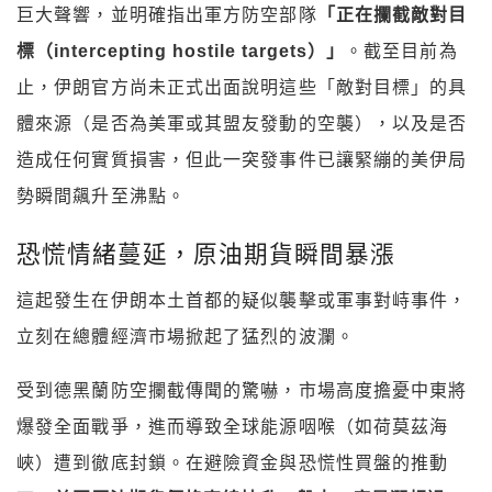
巨大聲響，並明確指出軍方防空部隊
「正在攔截敵對目
標（intercepting hostile targets）」
。截至目前為
止，伊朗官方尚未正式出面說明這些「敵對目標」的具
體來源（是否為美軍或其盟友發動的空襲），以及是否
造成任何實質損害，但此一突發事件已讓緊繃的美伊局
勢瞬間飆升至沸點。
恐慌情緒蔓延，原油期貨瞬間暴漲
這起發生在伊朗本土首都的疑似襲擊或軍事對峙事件，
立刻在總體經濟市場掀起了猛烈的波瀾。
受到德黑蘭防空攔截傳聞的驚嚇，市場高度擔憂中東將
爆發全面戰爭，進而導致全球能源咽喉（如荷莫茲海
峽）遭到徹底封鎖。在避險資金與恐慌性買盤的推動