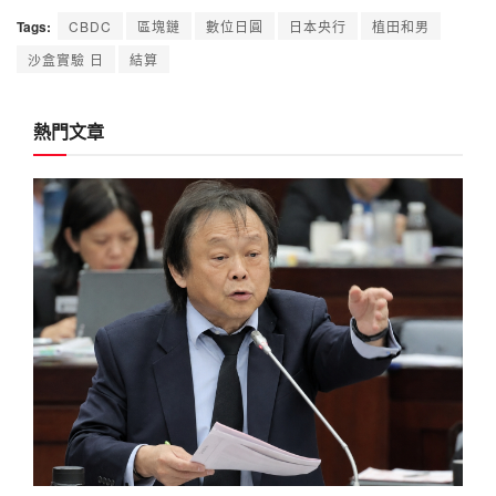
Tags:
CBDC
區塊鏈
數位日圓
日本央行
植田和男
沙盒實驗 日
結算
熱門文章