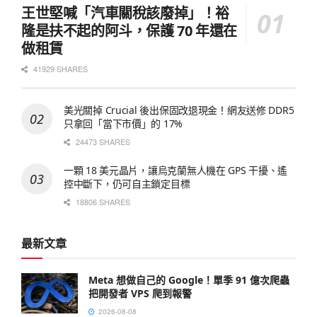
王世堅喊「汽車關稅該廢掉」！裕
隆是扶不起的阿斗，保護 70 年還在
做租賃
41929 SHARES
美光關掉 Crucial 後出保固改退現金！網友送修 DDR5
只拿回「當下市價」的 17%
24473 SHARES
一顆 18 美元晶片，讓烏克蘭無人機在 GPS 干擾、遙
控中斷下，仍可自主鎖定目標
18806 SHARES
最新文章
Meta 想做自己的 Google！單季 91 億次爬蟲
把開發者 VPS 爬到報警
2026-08-08