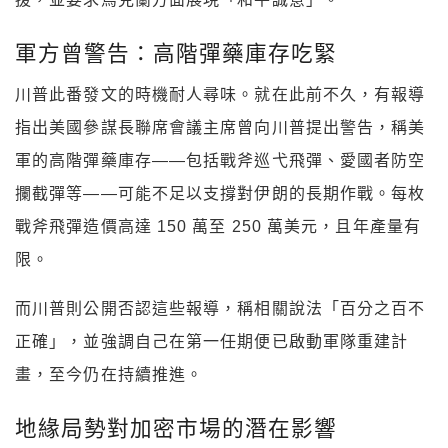
軍方曾警告：高階彈藥庫存吃緊
川普此番發文的時機耐人尋味。就在此前不久，有報導
指出美國參謀長聯席會議主席曾向川普提出警告，稱美
軍的高階彈藥庫存——包括戰斧巡弋飛彈、愛國者防空
攔截彈等——可能不足以支撐對伊朗的長期作戰。每枚
戰斧飛彈造價高達 150 萬至 250 萬美元，且年產量有
限。
而川普則公開否認這些報導，稱相關說法「百分之百不
正確」，並強調自己在第一任期便已啟動軍隊重建計
畫，至今仍在持續推進。
地緣局勢對加密市場的潛在影響