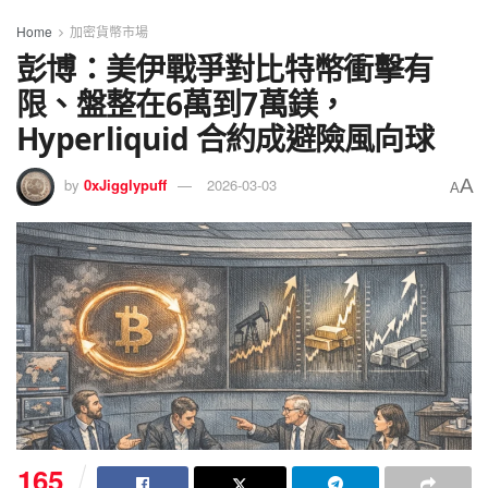
Home
加密貨幣市場
彭博：美伊戰爭對比特幣衝擊有
限、盤整在6萬到7萬鎂，
Hyperliquid 合約成避險風向球
A
by
0xJigglypuff
2026-03-03
A
165