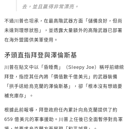
去，並且贏得非常漂亮。
不過川普也坦承，在最高階武器方面「儲備良好，但尚
未達到理想狀態」，並透露大量額外的高階武器已部署
在海外盟國供美軍使用。
矛頭直指拜登與澤倫斯基
川普在貼文中以「昏睡喬」（Sleepy Joe）稱呼前總統
拜登，指控其任內將「價值數千億美元」的武器裝備
「拱手送給烏克蘭的澤倫斯基」，卻「根本沒有想過要
補充庫存」。
根據此前報導，拜登政府任內累計向烏克蘭提供了約
659 億美元的軍事援助。川普上任後已全面暫停對烏軍
援，並要求烏克蘭方面展現「和平誠意」。