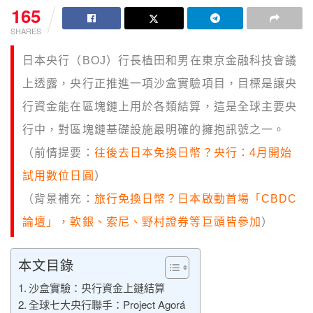
165
SHARES
日本央行（BOJ）行長植田和男在東京金融科技會議
上透露，央行正推進一項沙盒實驗項目，目標是讓央
行資金能在區塊鏈上用於各類結算，這是全球主要央
行中，對區塊鏈基礎設施最明確的擁抱訊號之一。
（前情提要：
往後去日本免換日幣？央行：4月開始
試用數位日圓
）
（背景補充：
旅行免換日幣？日本啟動首場「CBDC
論壇」，軟銀、索尼、野村證券等巨頭皆參加
）
本文目錄
沙盒實驗：央行資金上鏈結算
全球七大央行聯手：Project Agorá