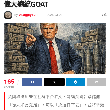
偉大總統GOAT
A
by
0xJigglypuff
2026-03-03
A
165
SHARES
美國總統川普在社群平台發文，聲稱美國彈藥儲備
「從未如此充足」，可以「永遠打下去」，並將矛頭