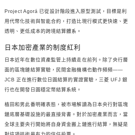
Project Agorá 已從設計階段進入原型測試，目標是利
用代幣化技術與智能合約，打造比現行模式更快速、更
透明、更低成本的跨境結算體系。
日本加密產業的制度紅利
日本近年在數位資產監管上持續走在前列。除了央行層
面的區塊鏈結算實驗，民間金融機構也動作頻頻——
JCB 正在進行數位日圓結算的實證實驗，三菱 UFJ 銀
行也在開發日圓穩定幣結算系統。
植田和男此番明確表態，被市場解讀為日本央行對區塊
鏈底層基礎設施的最直接背書。對於加密產業而言，當
全球主要央行開始將自身資金搬上鏈進行結算，無疑是
對這項技術最有力的信任投票。