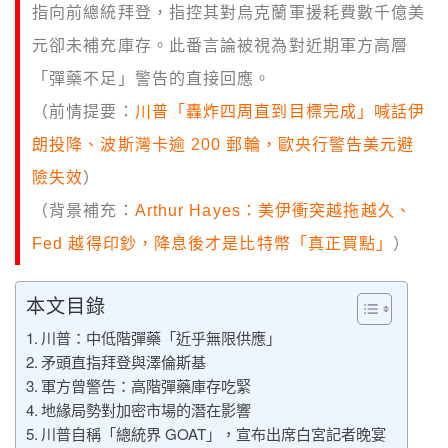
指向前總統拜登，指控其對烏克蘭軍援耗費數千億美
元卻未補充庫存。此番言論被視為對近期軍方高層
「彈藥不足」警告的直接回應。
（前情提要：
川普「轟炸四周直到目標完成」喊話伊
朗投降、波斯灣卡逾 200 郵輪，歐央行警告美元避
險失效
）
（背景補充：
Arthur Hayes：美伊衝突越拖越久、
Fed 越得印鈔，降息後才是比特幣「真正買點」
）
本文目錄
川普：中低階彈藥「近乎無限供應」
矛頭直指拜登與澤倫斯基
軍方曾警告：高階彈藥庫存吃緊
地緣局勢對加密市場的潛在影響
川普自稱「總統界 GOAT」，宣布出席白宮記者晚宴