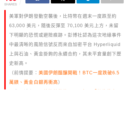
SHARES
美軍對伊朗發動空襲後，比特幣在週末一度跌至約
63,000 美元，隨後反彈至 70,100 美元上方，未留
下明顯的恐慌或避險痕跡。彭博社認為這次地緣事件
中最清晰的風險信號反而來自加密平台 Hyperliquid
上與石油、黃金掛鉤的永續合約，其未平倉量創下歷
史新高。
（前情提要：
美國伊朗醞釀開戰！BTC一度跌破6.5
萬鎂、黃金白銀再衝高
）
（背景補充：
回望比特幣的 2025 年：「數位黃金」
為何讓投資者失望？
）
本文目錄
比特幣在空襲期間僅完成「一趟來回」