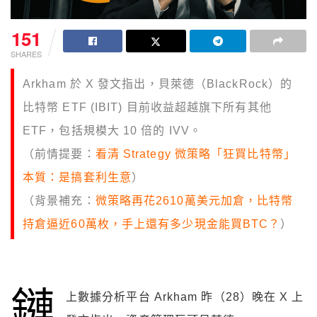
151
SHARES
Arkham
於
X 發文指出
，貝萊德（
BlackRock）
的
比特幣
ETF (IBIT)
目前收益超越旗下所有其他
ETF
，包括規模大
10
倍的
IVV
。
（前情提要：
看清 Strategy 微策略「狂買比特幣」
本質：是搞套利生意
）
（背景補充：
微策略再花2610萬美元加倉，比特幣
持倉逼近60萬枚，手上還有多少現金能買BTC？
）
鏈
上數據分析平台 A
rkham 昨（28）晚在 X 上