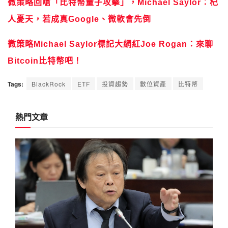
微策略回嗆「比特幣量子攻擊」，Michael Saylor：杞
人憂天，若成真Google、微軟會先倒
微策略Michael Saylor標記大網紅Joe Rogan：來聊
Bitcoin比特幣吧！
Tags:
BlackRock
ETF
投資趨勢
數位資產
比特幣
熱門文章