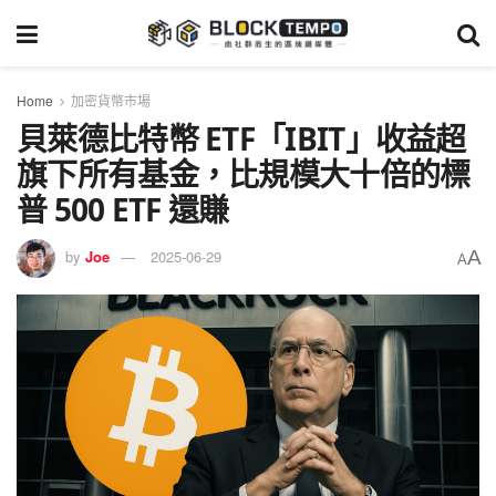
Home
加密貨幣市場
貝萊德比特幣 ETF「IBIT」收益超
旗下所有基金，比規模大十倍的標
普 500 ETF 還賺
A
by
Joe
2025-06-29
A