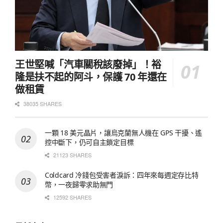
王世堅喊「汽車關稅該廢掉」！裕
隆是扶不起的阿斗，保護 70 年還在
做租賃
38035 SHARES
一顆 18 美元晶片，讓烏克蘭無人機在 GPS 干擾、遙
控中斷下，仍可自主鎖定目標
21123 SHARES
Coldcard 冷錢包受害者淚訴：四年來每週定存比特
幣，一夜歸零求助無門
12592 SHARES