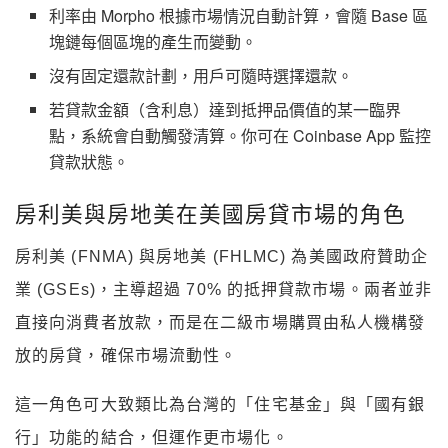
利率由
Morpho
根據市場情況自動計算，會隨
Base
區
塊鏈每個區塊的產生而變動。
沒有固定還款計劃，用戶可隨時選擇還款。
若貸款金額（含利息）達到抵押品價值的某一臨界
點，系統會自動觸發清算。你可在
Coinbase App
監控
貸款狀態。
房利美與房地美在美國房貸市場的角色
房利美
(FNMA)
與房地美
(FHLMC)
為美國政府贊助企
業
(GSEs)
，主導超過
70%
的抵押貸款市場。兩者並非
直接向消費者放款，而是在二級市場購買由私人機構發
放的房貸，確保市場流動性。
這一角色可大致類比為台灣的「住宅基金」與「國有銀
行」功能的結合，但運作更市場化。