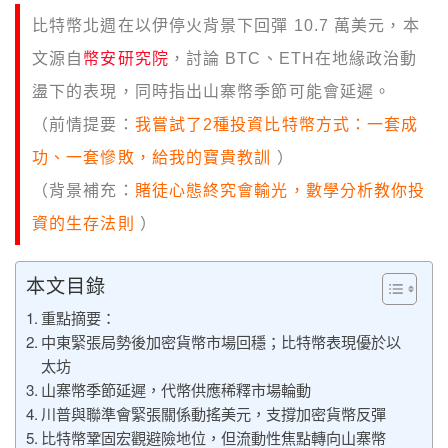
比特幣北週在以伊停火背景下回彈 10.7 萬美元，本
文源自
幣安研究院
，討論 BTC、ETH在地緣政治動
盪下的表現，同時指出山寨幣季節可能會延遲。
（前情提要：
我嘗試了2種投資比特幣方式：一套成
功、一套慘敗，給我的寶貴教訓
）
（背景補充：
賭徒心態終究會輸光，數學分析教你投
資的生存法則
）
本文目錄
重點摘要：
中東緊張局勢後加密貨幣市場回穩；比特幣表現優於以
太坊
山寨幣季節延遲，代幣供應稀釋市場輪動
川普與聯準會緊張關係動搖美元，支撐加密貨幣反彈
比特幣鞏固宏觀避險地位，但流動性焦點轉向山寨幣