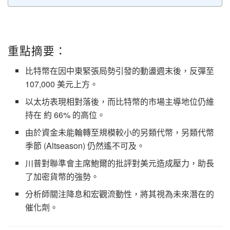
重點摘要：
比特幣
在因中東緊張局勢引發的動盪週末後，
反彈至
107,000 美元上方
。
以太坊
表現相對落後，而
比特幣的市場主導地位
仍維
持在
約 66%
的高位。
由於資金未能輪轉至規模較小的另類代幣，另類代幣
季節 (Altseason) 仍然遙不可及。
川普對聯準會主席鮑爾的批評對美元造成壓力，助長
了加密貨幣的強勢。
分析師關注降息和宏觀流動性，將其視為未來潛在的
催化劑。