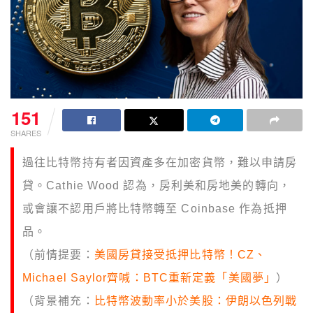
151
SHARES
過往比特幣持有者因資產多在加密貨幣，難以申請房
貸。Cathie Wood 認為，房利美和房地美的轉向，
或會讓不認用戶將比特幣轉至
Coinbase
作為抵押
品。
（前情提要：
美國房貸接受抵押比特幣！CZ、
Michael Saylor齊喊：BTC重新定義「美國夢」
）
（背景補充：
比特幣波動率小於美股：伊朗以色列戰