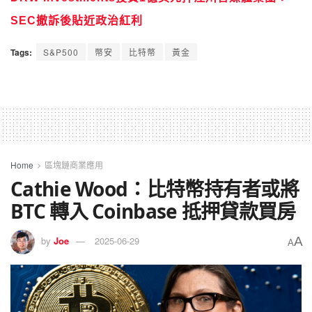
SEC撤訴後貼近政治紅利
Tags:
S&P500
幣安
比特幣
黃金
Home
區塊鏈商業應用
Cathie Wood：比特幣持有者或將
BTC 轉入 Coinbase 抵押貸款買房
A
by
Joe
2025-06-29
A