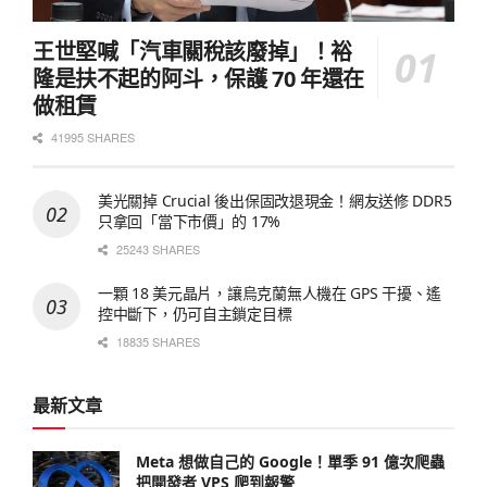
王世堅喊「汽車關稅該廢掉」！裕
隆是扶不起的阿斗，保護 70 年還在
做租賃
41995 SHARES
美光關掉 Crucial 後出保固改退現金！網友送修 DDR5
只拿回「當下市價」的 17%
25243 SHARES
一顆 18 美元晶片，讓烏克蘭無人機在 GPS 干擾、遙
控中斷下，仍可自主鎖定目標
18835 SHARES
最新文章
Meta 想做自己的 Google！單季 91 億次爬蟲
把開發者 VPS 爬到報警