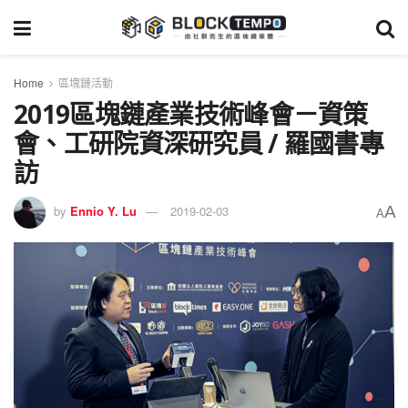
Home
區塊鏈活動
2019區塊鏈產業技術峰會－資策
會、工研院資深研究員 / 羅國書專
訪
A
by
Ennio Y. Lu
2019-02-03
A