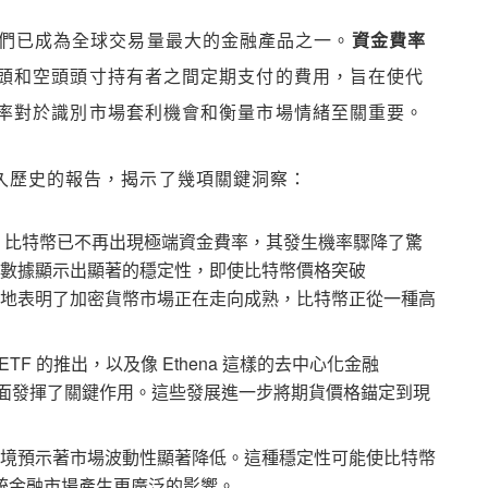
以來，它們已成為全球交易量最大的金融產品之一。
資金費率
頭和空頭頭寸持有者之間定期支付的費用，旨在使代
率對於識別市場套利機會和衡量市場情緒至關重要。
合約悠久歷史的報告，揭示了幾項關鍵洞察：
以來，比特幣已不再出現極端資金費率，其發生機率驟降了驚
 年的數據顯示出顯著的穩定性，即使比特幣價格突破
晰地表明了加密貨幣市場正在走向成熟，比特幣正從一種高
幣 ETF 的推出，以及像 Ethena 這樣的去中心化金融
方面發揮了關鍵作用。這些發展進一步將期貨價格錨定到現
環境預示著市場波動性顯著降低。這種穩定性可能使比特幣
統金融市場產生更廣泛的影響。