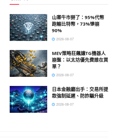
山寨牛市掰了：95%代幣
跑輸比特幣，73%慘崩
90%
2026-08-07
MEV策略狂飆讓TG機器人
崩盤：以太坊優先費誰在買
單？
2026-08-07
日本金融廳出手：交易所提
款強制延遲、防詐騙升級
2026-08-07