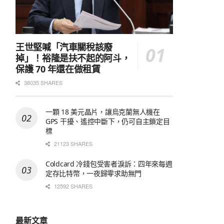
王世堅喊「汽車關稅該廢
掉」！裕隆是扶不起的阿斗，
保護 70 年還在做租賃
38035 SHARES
一顆 18 美元晶片，讓烏克蘭無人機在
GPS 干擾、遙控中斷下，仍可自主鎖定目
標
21123 SHARES
Coldcard 冷錢包受害者淚訴：四年來每週
定存比特幣，一夜歸零求助無門
12592 SHARES
最新文章