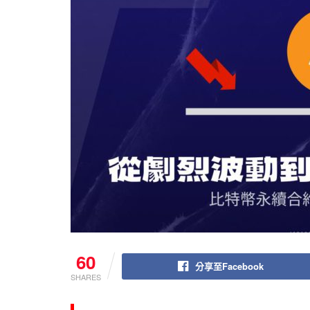
60
分享至Facebook
SHARES