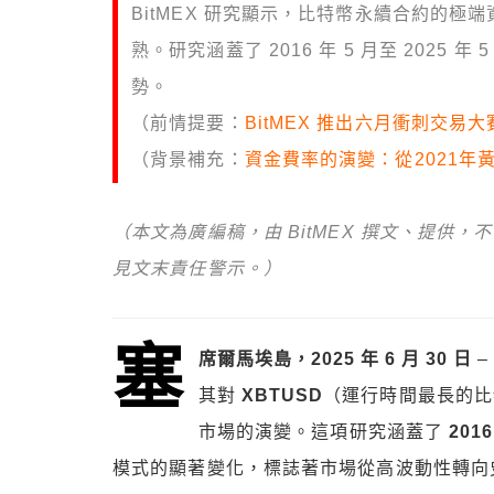
BitMEX 研究顯示，比特幣永續合約的極端
熟。研究涵蓋了 2016 年 5 月至 202
勢。
（前情提要：
BitMEX 推出六月衝刺交易大賽
（背景補充：
資金費率的演變：從2021年黃
（本文為廣編稿，由 BitMEX 撰文、提供
見文末責任警示。）
塞
席爾馬埃島，2025 年 6 月 30 日
–
其對
XBTUSD
（運行時間最長的比
市場的演變。這項研究涵蓋了
2016
模式的顯著變化，標誌著市場從高波動性轉向