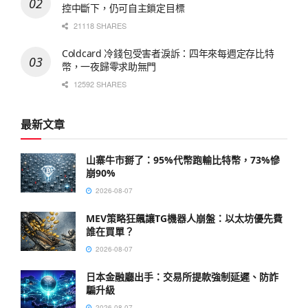
控中斷下，仍可自主鎖定目標
21118 SHARES
Coldcard 冷錢包受害者淚訴：四年來每週定存比特
幣，一夜歸零求助無門
12592 SHARES
最新文章
山寨牛市掰了：95%代幣跑輸比特幣，73%慘
崩90%
2026-08-07
MEV策略狂飆讓TG機器人崩盤：以太坊優先費
誰在買單？
2026-08-07
日本金融廳出手：交易所提款強制延遲、防詐
騙升級
2026-08-07