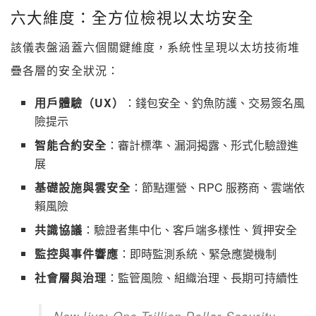
六大維度：全方位檢視以太坊安全
該儀表盤涵蓋六個關鍵維度，系統性呈現以太坊技術堆
疊各層的安全狀況：
用戶體驗（UX）
：錢包安全、釣魚防護、交易簽名風
險提示
智能合約安全
：審計標準、漏洞揭露、形式化驗證進
展
基礎設施與雲安全
：節點運營、RPC 服務商、雲端依
賴風險
共識協議
：驗證者集中化、客戶端多樣性、質押安全
監控與事件響應
：即時監測系統、緊急應變機制
社會層與治理
：監管風險、組織治理、長期可持續性
Now live: One Trillion Dollar Security