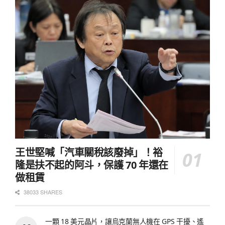
王世堅喊「汽車關稅該廢掉」！裕
隆是扶不起的阿斗，保護 70 年還在
做租賃
38033 SHARES
一顆 18 美元晶片，讓烏克蘭無人機在 GPS 干擾、遙