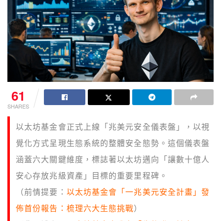
61
SHARES
以太坊基金會正式上線「兆美元安全儀表盤」，以視
覺化方式呈現生態系統的整體安全態勢。這個儀表盤
涵蓋六大關鍵維度，標誌著以太坊邁向「讓數十億人
安心存放兆級資產」目標的重要里程碑。
（前情提要：
以太坊基金會「一兆美元安全計畫」發
佈首份報告：梳理六大生態挑戰
）