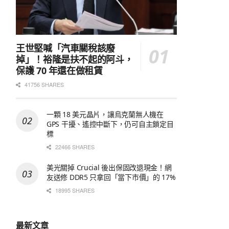
王世堅喊「汽車關稅該廢
掉」！裕隆是扶不起的阿斗，
保護 70 年還在做租賃
41756 SHARES
一顆 18 美元晶片，讓烏克蘭無人機在
GPS 干擾、遙控中斷下，仍可自主鎖定目
標
22466 SHARES
美光關掉 Crucial 後出保固改退現金！網
友送修 DDR5 只拿回「當下市價」的 17%
18995 SHARES
最新文章