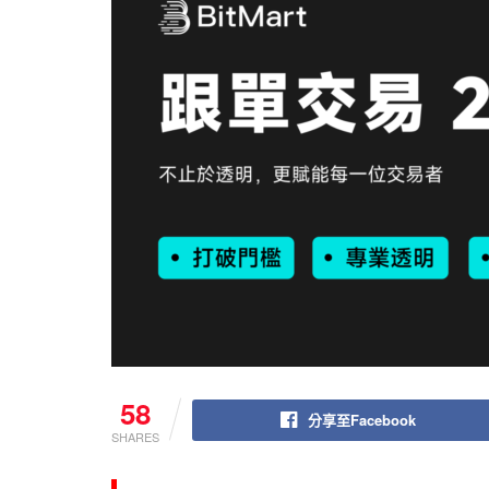
58
分享至Facebook
SHARES