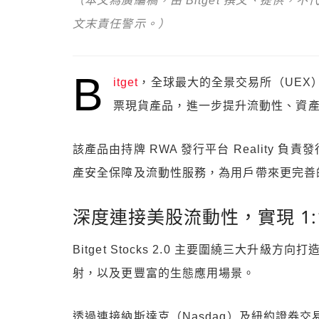
（本文為廣編稿，由 Bitget 撰文、提供
文末責任警示。）
B
itget
，全球最大的全景交易所（UEX
票現貨產品，進一步提升流動性、資
該產品由持牌 RWA 發行平台 Reality 負
產安全保障及流動性服務，為用戶帶來更完善
深度連接美股流動性，實現 1:
Bitget Stocks 2.0 主要圍繞三大升
射，以及更豐富的生態應用場景。
透過連接納斯達克（Nasdaq）及紐約證券交易所