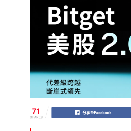
71
分享至Facebook
SHARES