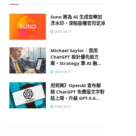
Suno 將為 AI 生成音樂加
浮水印，深陷版權官司泥淖
2026-08-07
Michael Saylor：我用
ChatGPT 設計優先股方
案，Strategy 靠 AI 融資
150 億美元
2026-08-07
用到爽》OpenAI 宣布解
除 ChatGPT 免費版文字對
話上限，升級 GPT-5.6
Luna
2026-08-07