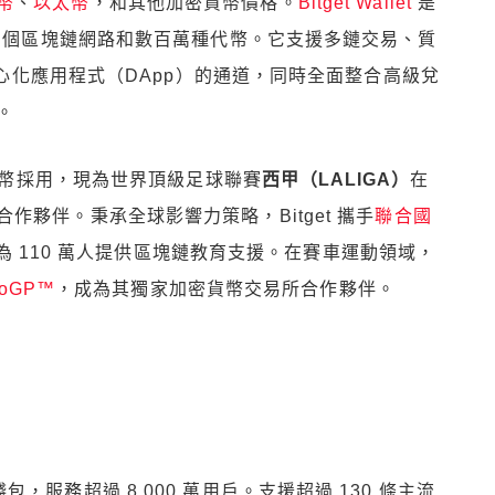
幣
、
以太幣
，和其他加密貨幣價格。
Bitget Wallet
是
 多個區塊鏈網路和數百萬種代幣。它支援多鏈交易、質
去中心化應用程式（DApp）的通道，同時全面整合高級兌
。
密貨幣採用，現為世界頂級足球聯賽
西甲（LALIGA）
在
夥伴。秉承全球影響力策略，Bitget 攜手
聯合國
年底為 110 萬人提供區塊鏈教育支援。在賽車運動領域，
toGP™
，成為其獨家加密貨幣交易所合作夥伴。
3 錢包，服務超過 8,000 萬用戶。支援超過 130 條主流