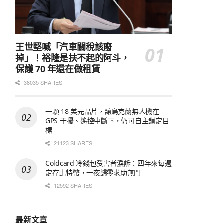
王世堅喊「汽車關稅該廢
掉」！裕隆是扶不起的阿斗，
保護 70 年還在做租賃
38035 SHARES
一顆 18 美元晶片，讓烏克蘭無人機在
GPS 干擾、遙控中斷下，仍可自主鎖定目
標
21123 SHARES
Coldcard 冷錢包受害者淚訴：四年來每週
定存比特幣，一夜歸零求助無門
12592 SHARES
最新文章