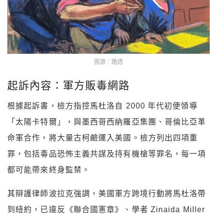
圖源：路透
起訴內容：軍方販毒網路
根據起訴書，檢方指控馬杜洛自 2000 年代初便領導
「太陽卡特爾」，與墨西哥西納羅亞集團、哥倫比亞革
命軍合作，將大量古柯鹼運入美國。檢方列出四項重
罪，包括毒品恐怖主義共謀及持有機槍等罪名，每一項
都可能帶來終身監禁。
其辯護律師波拉克強調，美國軍方跨境行動將馬杜洛帶
到紐約，已違反《聯合國憲章》、學者 Zinaida Miller