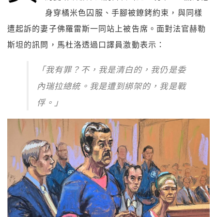
身穿橘米色囚服、手腳被鐐銬約束，與同樣
遭起訴的妻子佛羅雷斯一同站上被告席。面對法官赫勒
斯坦的訊問，馬杜洛透過口譯員激動表示：
「我有罪？不，我是清白的，我仍是委
內瑞拉總統。我是遭到綁架的，我是戰
俘。」