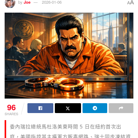
A
by
Joe
2026-01-06
A
96
SHARES
委內瑞拉總統馬杜洛美東時間 5 日在紐約首次出
庭，美國指控其主導軍方販毒網路、瑞士同步凍結資