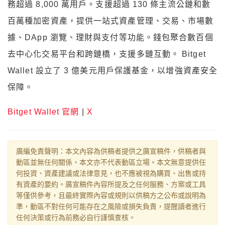
務超過 8,000 萬用戶。支援超過 130 條主流公鏈和數
百萬種加密資產，提供一站式資產管理、交易、市場數
據、DApp 瀏覽、理財與支付等功能。錢包聚合數百個
去中心化交易平台和跨鏈橋，支援多鏈互動。 Bitget
Wallet 設立了 3 億美元用戶保護基金，以增強資產安全
保障。
Bitget Wallet 官網
|
X
廣編免責聲明：本文內容為供稿者提供之廣宣稿件，供稿者與
動區並無任何關係，本文亦不代表動區立場。本文無意提供任
何投資、資產建議或法律意見，也不應被視為購買、出售或持
有資產的要約。廣宣稿件內容所提及之任何服務、方案或工具
等僅供參考，且最終實際內容或規則以供稿方之公布或說明為
準，動區不對任何可能存在之風險或損失負責，提醒讀者進行
任何決策或行為前務必自行謹慎查核。