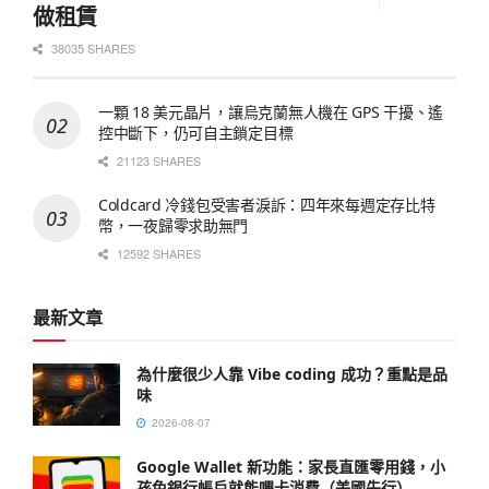
做租賃
38035 SHARES
一顆 18 美元晶片，讓烏克蘭無人機在 GPS 干擾、遙
控中斷下，仍可自主鎖定目標
21123 SHARES
Coldcard 冷錢包受害者淚訴：四年來每週定存比特
幣，一夜歸零求助無門
12592 SHARES
最新文章
為什麼很少人靠 Vibe coding 成功？重點是品
味
2026-08-07
Google Wallet 新功能：家長直匯零用錢，小
孩免銀行帳戶就能嗶卡消費（美國先行）