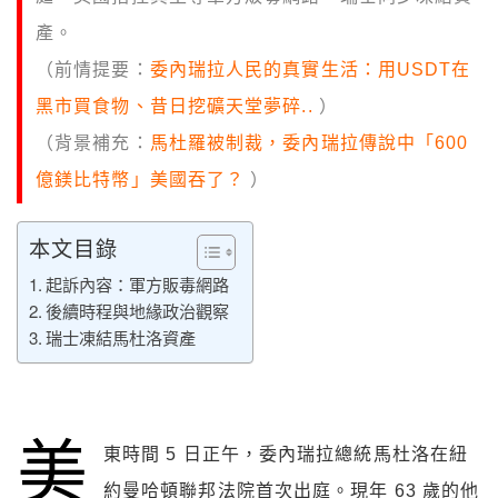
產。
（前情提要：
委內瑞拉人民的真實生活：用USDT在
黑市買食物、昔日挖礦天堂夢碎..
）
（背景補充：
馬杜羅被制裁，委內瑞拉傳說中「600
億鎂比特幣」美國吞了？
）
本文目錄
起訴內容：軍方販毒網路
後續時程與地緣政治觀察
瑞士凍結馬杜洛資產
美
東時間 5 日正午，委內瑞拉總統馬杜洛在紐
約曼哈頓聯邦法院首次出庭。現年 63 歲的他