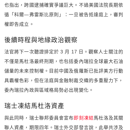
也指出，跨國逮捕確實爭議巨大。不過美國法院長期依
循「科爾—弗雷斯比原則」：一旦被告抵達庭上，審判
權即告成立。
後續時程與地緣政治觀察
法官將下一次聽證排定於 3 月 17 日。觀察人士關注的
不僅是馬杜洛最終刑期，也包括委內瑞拉全球最大石油
儲量的未來控制權。目前中國及俄羅斯已批評美方行動
具霸權色彩，但在法庭與金融制裁交織的多重壓力下，
委內瑞拉內政與區域格局勢必出現變化。
瑞士凍結馬杜洛資產
與此同時，瑞士聯邦委員會宣布
即刻凍結
馬杜洛及其關
聯人資產，期限四年。瑞士外交部發言說，此舉共涉及