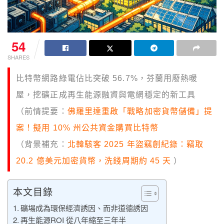
54
SHARES
比特幣網路綠電佔比突破 56.7%，芬蘭用廢熱暖
屋，挖礦正成再生能源融資與電網穩定的新工具
（前情提要：
佛羅里達重啟「戰略加密貨幣儲備」提
案！擬用 10% 州公共資金購買比特幣
（背景補充：
北韓駭客 2025 年盜竊創紀錄：竊取
20.2 億美元加密貨幣，洗錢周期約 45 天
）
本文目錄
礦場成為環保經濟誘因、而非道德誘因
再生能源ROI 從八年縮至三年半