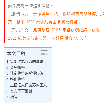
而是成為一種進化產物。
（前情提要：
佛羅里達重啟「戰略加密貨幣儲備」提
案！擬用 10% 州公共資金購買比特幣
）
（背景補充：
北韓駭客 2025 年盜竊創紀錄：竊取
20.2 億美元加密貨幣，洗錢周期約 45 天
）
本文目錄
貨幣作為暴力的邏輯
資訊衝擊
法定貨幣的緩慢侵蝕
進化貨幣
主權個人與衰落的國家
暴力不再壟斷
結論