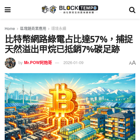
Home
區塊鏈商業應用
環境永續
比特幣網路綠電占比達57%，捕捉
天然溢出甲烷已抵銷7%碳足跡
A
by
Mr.POW阿炮哥
2026-01-09
A