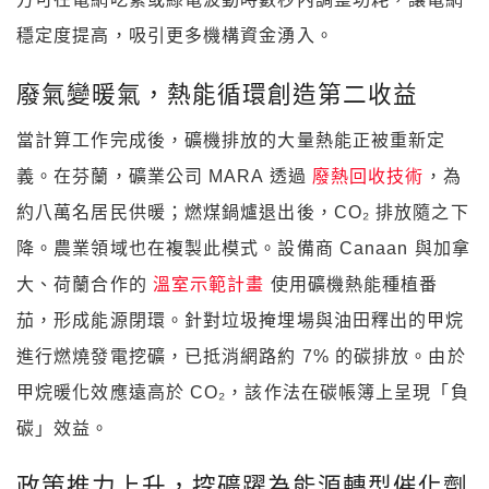
穩定度提高，吸引更多機構資金湧入。
廢氣變暖氣，熱能循環創造第二收益
當計算工作完成後，礦機排放的大量熱能正被重新定
義。在芬蘭，礦業公司 MARA 透過
廢熱回收技術
，為
約八萬名居民供暖；燃煤鍋爐退出後，CO₂ 排放隨之下
降。農業領域也在複製此模式。設備商 Canaan 與加拿
大、荷蘭合作的
溫室示範計畫
使用礦機熱能種植番
茄，形成能源閉環。針對垃圾掩埋場與油田釋出的甲烷
進行燃燒發電挖礦，已抵消網路約 7% 的碳排放。由於
甲烷暖化效應遠高於 CO₂，該作法在碳帳簿上呈現「負
碳」效益。
政策推力上升，挖礦躍為能源轉型催化劑