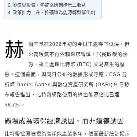
廢氣變暖氣，熱能循環創造第二收益
政策推力上升，挖礦躍為能源轉型催化劑
赫
爾辛基在2026年初的今日正處零下低溫，但
公寓暖氣不再依賴燃煤鍋爐。居民取暖的熱
源，來自處理比特幣 (BTC) 交易產生的廢
熱。這個畫面，與同日公布的數據形成呼應：ESG 分
析師 Daniel Batten 與數位資產研究所 (DARI) 9 日發
布報告指出，比特幣網路使用的綠色能源佔比已達
56.7%。
礦場成為環保經濟誘因、而非道德誘因
比特幣挖礦被視為高耗能產業多年，然而最新統計揭示