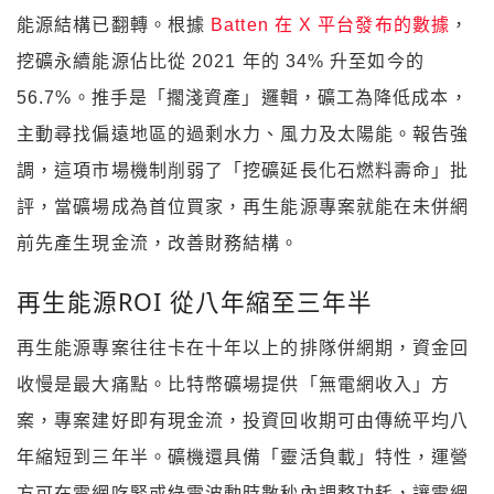
能源結構已翻轉。根據
Batten 在 X 平台發布的數據
，
挖礦永續能源佔比從 2021 年的 34% 升至如今的
56.7%。推手是「擱淺資產」邏輯，礦工為降低成本，
主動尋找偏遠地區的過剩水力、風力及太陽能。報告強
調，這項市場機制削弱了「挖礦延長化石燃料壽命」批
評，當礦場成為首位買家，再生能源專案就能在未併網
前先產生現金流，改善財務結構。
再生能源ROI 從八年縮至三年半
再生能源專案往往卡在十年以上的排隊併網期，資金回
收慢是最大痛點。比特幣礦場提供「無電網收入」方
案，專案建好即有現金流，投資回收期可由傳統平均八
年縮短到三年半。礦機還具備「靈活負載」特性，運營
方可在電網吃緊或綠電波動時數秒內調整功耗，讓電網