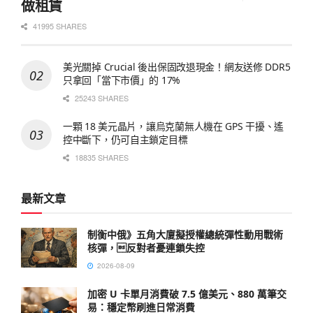
做租賃
41995 SHARES
美光關掉 Crucial 後出保固改退現金！網友送修 DDR5
只拿回「當下市價」的 17%
25243 SHARES
一顆 18 美元晶片，讓烏克蘭無人機在 GPS 干擾、遙
控中斷下，仍可自主鎖定目標
18835 SHARES
最新文章
制衡中俄》五角大廈擬授權總統彈性動用戰術
核彈，反對者憂連鎖失控
2026-08-09
加密 U 卡單月消費破 7.5 億美元、880 萬筆交
易：穩定幣刷進日常消費