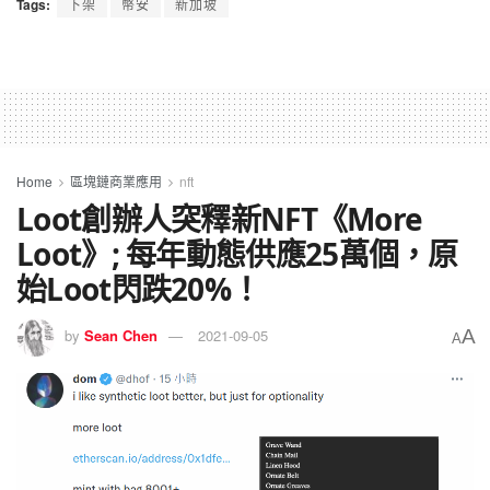
Tags:
下架
幣安
新加坡
Home
區塊鏈商業應用
nft
Loot創辦人突釋新NFT《More
Loot》; 每年動態供應25萬個，原
始Loot閃跌20%！
A
by
Sean Chen
2021-09-05
A