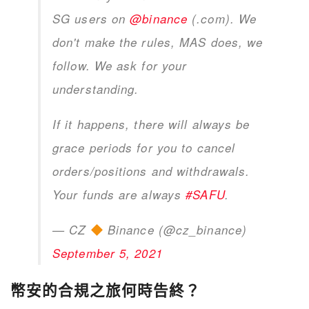
SG users on
@binance
(.com). We
don't make the rules, MAS does, we
follow. We ask for your
understanding.
If it happens, there will always be
grace periods for you to cancel
orders/positions and withdrawals.
Your funds are always
#SAFU
.
— CZ
Binance (@cz_binance)
September 5, 2021
幣安的合規之旅何時告終？