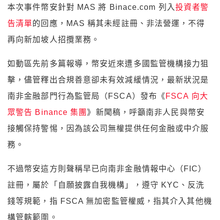
本次事件幣安針對 MAS 將 Binace.com 列入
投資者警
告清單
的回應，MAS 稱其未經註冊、非法營運，不得
再向新加坡人招攬業務。
如動區先前多篇報導，幣安近來遭多國監管機構接力狙
擊，儘管釋出合規善意卻未有效減緩情況，最新狀況是
南非金融部門行為監管局（FSCA）發布《
FSCA 向大
眾警告 Binance 集團
》新聞稿，呼籲南非人民與幣安
接觸保持警惕，因為該公司無權提供任何金融或中介服
務。
不過幣安這方則聲稱早已向南非金融情報中心（FIC）
註冊，屬於「自願披露自我機構」，遵守 KYC、反洗
錢等規範，指 FSCA 無加密監管權威，指其介入其他機
構管轄範圍。