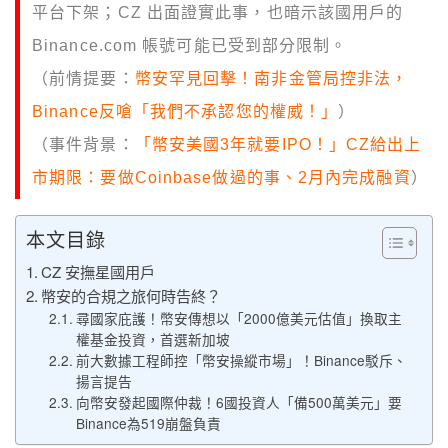
平台下架；CZ 出面證實此事，也暗示該國用戶的
Binance.com 帳號可能已受到部分限制。
（前情提要：
幣安罕見回擊！南非金管局控非法，
Binance反嗆「我們不承認您的權威！」
）
（事件背景：
「幣安美國3年就要IPO！」CZ給出上
市期限：要做Coinbase做過的事、2月內完成融資
）
本文目錄
CZ 安撫星國用戶
幣安的合規之旅何時告終？
尋國家庇護！幣安傳想以「2000億美元估值」換取主
權基金投資，首選新加坡
前大數據工程師控「幣安操縱市場」！Binance駁斥、
揚言提告
向幣安發起國際仲裁！6國投資人「備500萬美元」要
Binance為519崩盤負責