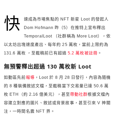
快
速成為市場焦點的 NFT 新星 Loot 的發起人
Dom Hofmann 昨（5）在推特上宣布釋出
TemporalLoot （社群稱為 More Loot），依
以太坊出塊速度產出、每年約 25 萬枚，當前上限約為
131.6 萬枚 ，至截稿前已有超過
5.2 萬枚被註冊
。
無預警釋出超過 130 萬枚新 Loot
如動區先前
報導
，Loot 於 8 月 28 日發行，內容為隨機
的 8 種裝備敘述文檔，至截稿當下交易量已達 50.6 萬
枚 ETH（約 2.16 億美元），甚至
帶動社群
根據文檔內
容建立對應的圖片、敘述或背景故事，甚至引來 V 神關
注，一時間名震 NFT 界。