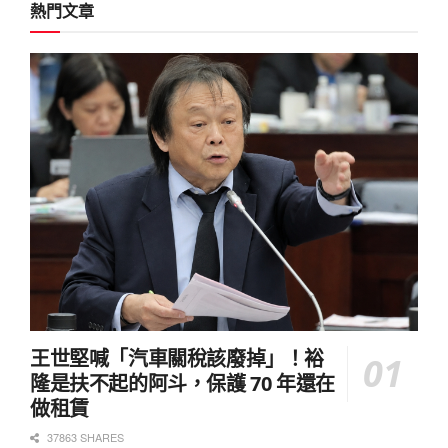
熱門文章
王世堅喊「汽車關稅該廢掉」！裕
隆是扶不起的阿斗，保護 70 年還在
做租賃
37863 SHARES