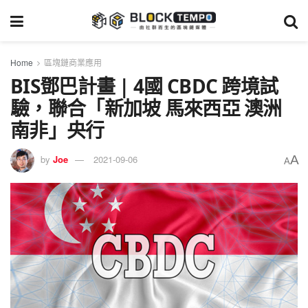
Home
區塊鏈商業應用
BIS鄧巴計畫 | 4國 CBDC 跨境試
驗，聯合「新加坡 馬來西亞 澳洲
南非」央行
A
by
Joe
2021-09-06
A