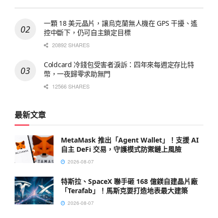
一顆 18 美元晶片，讓烏克蘭無人機在 GPS 干擾、遙
控中斷下，仍可自主鎖定目標
20892 SHARES
Coldcard 冷錢包受害者淚訴：四年來每週定存比特
幣，一夜歸零求助無門
12566 SHARES
最新文章
MetaMask 推出「Agent Wallet」！支援 AI
自主 DeFi 交易，守護模式防禦鏈上風險
2026-08-07
特斯拉、SpaceX 聯手砸 168 億鎂自建晶片廠
「Terafab」！馬斯克要打造地表最大建築
2026-08-07