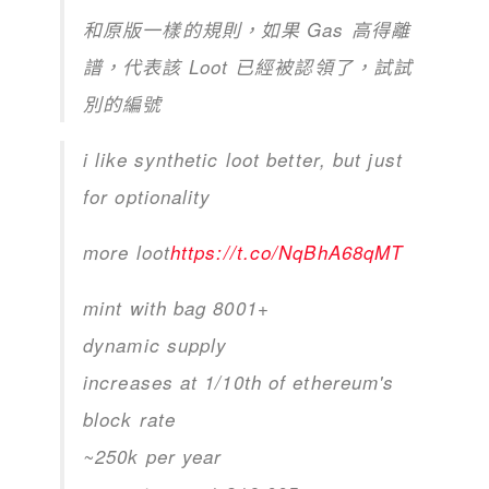
和原版一樣的規則，如果 Gas 高得離
譜，代表該 Loot 已經被認領了，試試
別的編號
i like synthetic loot better, but just
for optionality
more loot
https://t.co/NqBhA68qMT
mint with bag 8001+
dynamic supply
increases at 1/10th of ethereum's
block rate
~250k per year