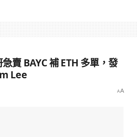
急賣 BAYC 補 ETH 多單，發
 Lee
A
A