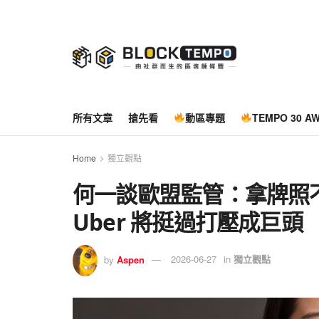
所有文章
搶先看
動區專題
TEMPO 30 A
Home
獨立觀點
何一談歐盟監管：拿牌照
Uber 將挺過打壓成巨頭
by
Aspen
2026-06-27
in
獨立觀點