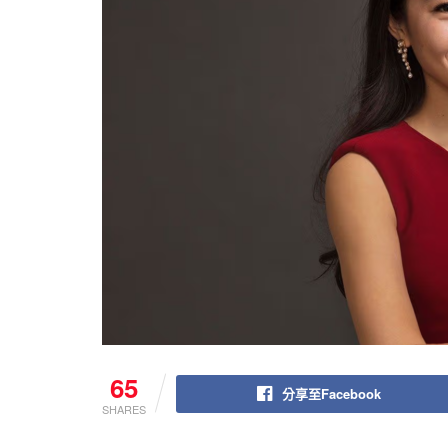
65
分享至Facebook
SHARES