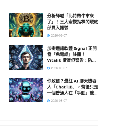
分析師喊「比特幣牛市來
了」！三大宏觀指標閃現底
部買入訊號
2026-08-07
加密通訊軟體 Signal 正開
發「免電話」註冊！
Vitalik 讚賞但警告：防不
了 AI 大數據肉搜，偽匿名
2026-08-07
性已死
你敢信？最紅 AI 聊天機器
人「ChatTJB」，背後只是
一個普通人在「手動」敲出
回覆
2026-08-07