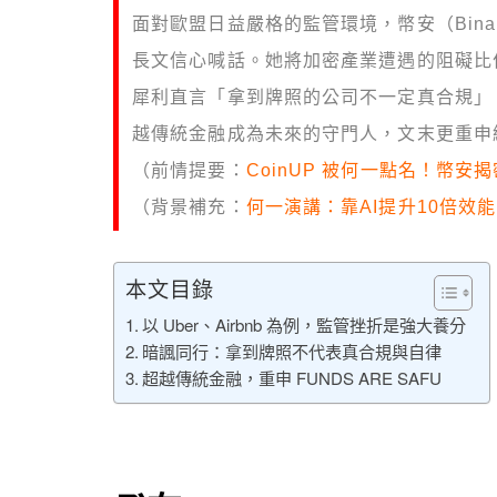
面對歐盟日益嚴格的監管環境，幣安（Binan
長文信心喊話。她將加密產業遭遇的阻礙比作共享
犀利直言「拿到牌照的公司不一定真合規」
越傳統金融成為未來的守門人，文末更重申經典
（前情提要：
CoinUP 被何一點名！幣安揭密
（背景補充：
何一演講：靠AI提升10倍效
本文目錄
以 Uber、Airbnb 為例，監管挫折是強大養分
暗諷同行：拿到牌照不代表真合規與自律
超越傳統金融，重申 FUNDS ARE SAFU