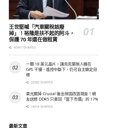
王世堅喊「汽車關稅該廢
掉」！裕隆是扶不起的阿斗，
保護 70 年還在做租賃
40947 SHARES
一顆 18 美元晶片，讓烏克蘭無人機在
GPS 干擾、遙控中斷下，仍可自主鎖定目
標
22382 SHARES
美光關掉 Crucial 後出保固改退現金！網
友送修 DDR5 只拿回「當下市價」的 17%
16918 SHARES
最新文章