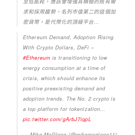
至低能耗，應該會增強其積極的既有需
求和採用趨勢，名列市值第二的這個加
密貨幣，是代幣化的頂級平台…
Ethereum Demand, Adoption Rising
With Crypto Dollars, DeFi –
#Ethereum
is transitioning to low
energy consumption at a time of
crisis, which should enhance its
positive preexisting demand and
adoption trends. The No. 2 crypto is
a top platform for tokenization…
pic.twitter.com/gArbJ7iqpL
— Mike McGlone (@mikemcglone11)