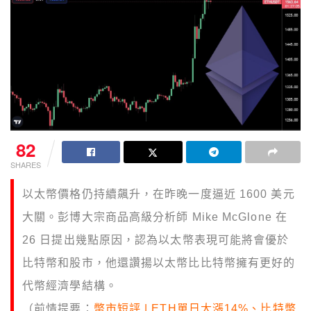
82
SHARES
以太幣價格仍持續飆升，在昨晚一度逼近 1600 美元
大關。彭博大宗商品高級分析師 Mike McGlone 在
26 日提出幾點原因，認為以太幣表現可能將會優於
比特幣和股市，他還讚揚以太幣比比特幣擁有更好的
代幣經濟學結構。
（前情提要：
幣市短評 | ETH單日大漲14%、比特幣