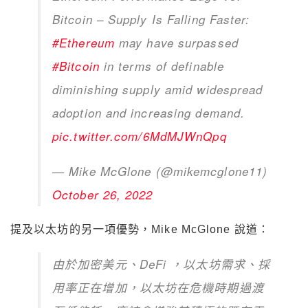
Bitcoin – Supply Is Falling Faster:
#Ethereum
may have surpassed
#Bitcoin
in terms of definable
diminishing supply amid widespread
adoption and increasing demand.
pic.twitter.com/6MdMJWnQpq
— Mike McGlone (@mikemcglone11)
October 26, 2022
提及以太坊的另一項優勢，Mike McGlone 說道：
由於加密美元、DeFi ，以太坊需求、採
用率正在增加，以太坊在危機時期過渡