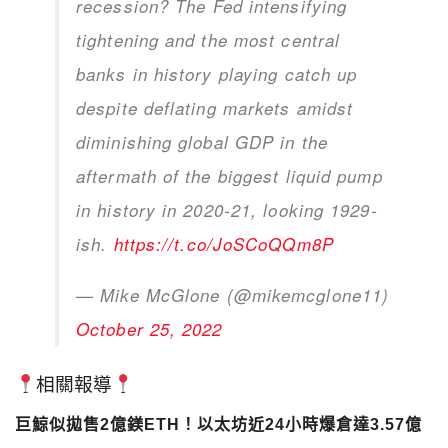
recession? The Fed intensifying
tightening and the most central
banks in history playing catch up
despite deflating markets amidst
diminishing global GDP in the
aftermath of the biggest liquid pump
in history in 2020-21, looking 1929-
ish.
https://t.co/JoSCoQQm8P
— Mike McGlone (@mikemcglone11)
October 25, 2022
相關報導
巨鯨似拋售2億鎂ETH！以太坊近24小時爆倉達3.57億