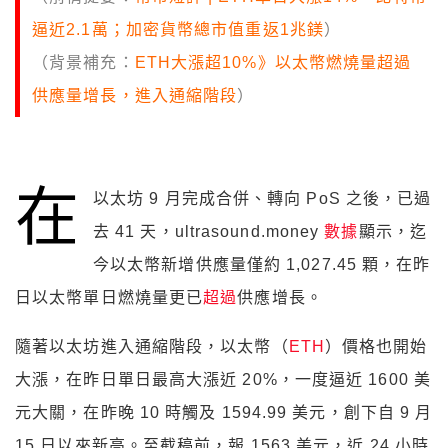
逼近2.1萬；加密貨幣總市值重返1兆鎂
）
（背景補充：
ETH大漲超10%》以太幣燃燒量超過
供應量增長，進入通縮階段
）
在
以太坊 9 月完成合併、轉向 PoS 之後，已過
去 41 天，ultrasound.money
數據
顯示，迄
今以太幣新增供應量僅約 1,027.45 顆，在昨
日以太幣單日燃燒量更已
超過
供應增長。
隨著以太坊進入通縮階段，以太幣（
ETH
）價格也開始
大漲，在昨日單日最高大漲近 20%，一度逼近 1600 美
元大關，在昨晚 10 時觸及 1594.99 美元，創下自 9 月
15 日以來新高。至截稿前，報 1563 美元，近 24 小時