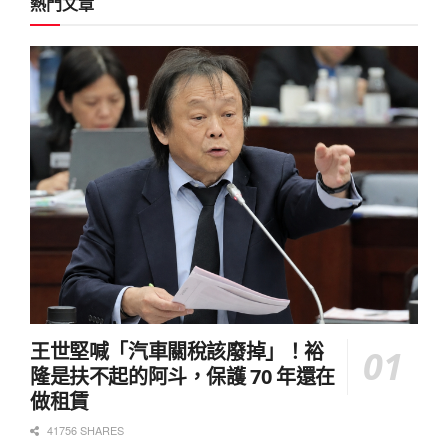
熱門文章
王世堅喊「汽車關稅該廢掉」！裕
隆是扶不起的阿斗，保護 70 年還在
做租賃
41756 SHARES