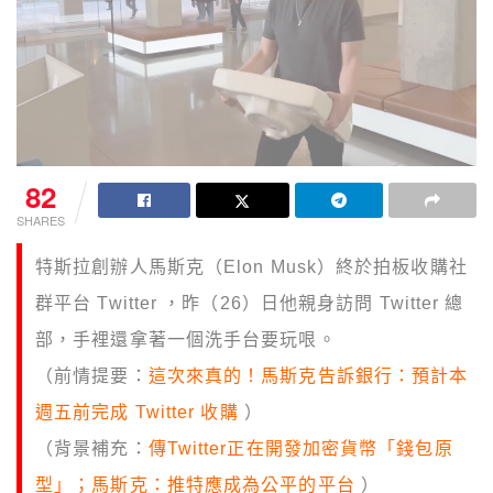
82
SHARES
特斯拉創辦人馬斯克（Elon Musk）終於拍板收購社
群平台 Twitter ，昨（26）日他親身訪問 Twitter 總
部，手裡還拿著一個洗手台要玩哏。
（前情提要：
這次來真的！馬斯克告訴銀行：預計本
週五前完成 Twitter 收購
）
（背景補充：
傳Twitter正在開發加密貨幣「錢包原
型」；馬斯克：推特應成為公平的平台
）