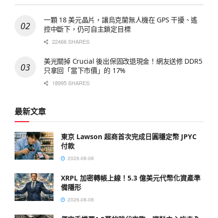
一顆 18 美元晶片，讓烏克蘭無人機在 GPS 干擾、遙
控中斷下，仍可自主鎖定目標
22466 SHARES
美光關掉 Crucial 後出保固改退現金！網友送修 DDR5
只拿回「當下市價」的 17%
18995 SHARES
最新文章
東京 Lawson 超商首次完成日圓穩定幣 JPYC
付款
2026-08-08
XRPL 加密轉帳上線！5.3 億美元代幣化資產準
備隱形
2026-08-08