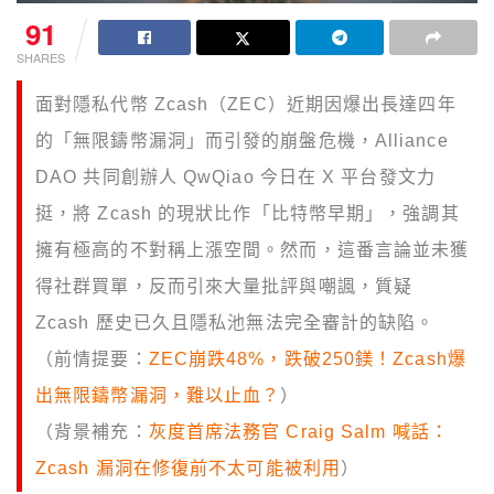
91
SHARES
面對隱私代幣 Zcash（ZEC）近期因爆出長達四年
的「無限鑄幣漏洞」而引發的崩盤危機，Alliance
DAO 共同創辦人 QwQiao 今日在 X 平台發文力
挺，將 Zcash 的現狀比作「比特幣早期」，強調其
擁有極高的不對稱上漲空間。然而，這番言論並未獲
得社群買單，反而引來大量批評與嘲諷，質疑
Zcash 歷史已久且隱私池無法完全審計的缺陷。
（前情提要：
ZEC崩跌48%，跌破250鎂！Zcash爆
出無限鑄幣漏洞，難以止血？
）
（背景補充：
灰度首席法務官 Craig Salm 喊話：
Zcash 漏洞在修復前不太可能被利用
）