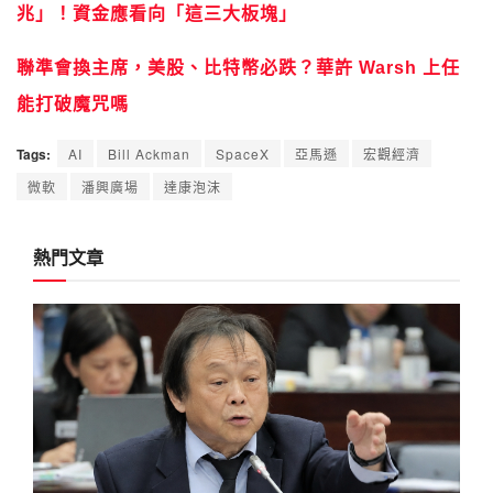
兆」！資金應看向「這三大板塊」
聯準會換主席，美股、比特幣必跌？華許 Warsh 上任
能打破魔咒嗎
Tags:
AI
Bill Ackman
SpaceX
亞馬遜
宏觀經濟
微軟
潘興廣場
達康泡沫
熱門文章