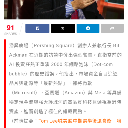
91
SHARES
潘興廣場（Pershing Square）創辦人兼執行長 Bill
Ackman 在近期的訪談中發出強烈警告，直指當前的
AI 投資狂熱正重演 2000 年網路泡沫（Dot-com
bubble）的歷史錯誤。他指出，市場資金盲目追逐
晶片與能源等「最新熱點」，卻將微軟
（Microsoft）、亞馬遜（Amazon）與 Meta 等具備
穩定現金流與強大護城河的高品質科技巨頭視為過時
資產，進而創造了極佳的錯殺買點。
（前情提要：
Tom Lee喊美股中期選舉後還會衝！噴