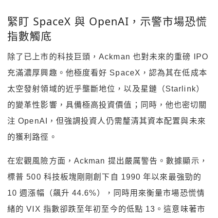
緊盯 SpaceX 與 OpenAI，示警市場恐慌
指數觸底
除了已上市的科技巨頭，Ackman 也對未來的重磅 IPO
充滿濃厚興趣。他極度看好 SpaceX，認為其在低成本
太空發射領域的近乎壟斷地位，以及星鏈（Starlink）
的變革性影響，具備極高投資價值；同時，他也密切關
注 OpenAI，但強調投資人仍需釐清其資本配置與未來
的獲利路徑。
在宏觀風險方面，Ackman 提出嚴厲警告。數據顯示，
標普 500 科技板塊剛剛創下自 1990 年以來最強勁的
10 週漲幅（飆升 44.6%），同時用來衡量市場恐慌情
緒的 VIX 指數卻跌至年初至今的低點 13。這意味著市