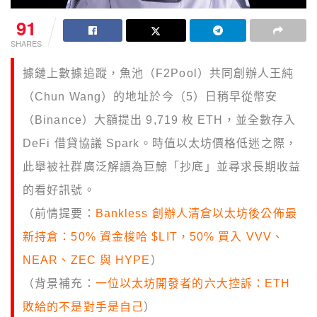
91
SHARES
據鏈上數據追蹤，魚池（F2Pool）共同創辦人王純
（Chun Wang）的地址於今（5）日稍早從幣安
（Binance）大額提出 9,719 枚 ETH，並全數存入
DeFi 借貸協議 Spark。時值以太坊價格低迷之際，
此舉被社群廣泛解讀為巨鯨「抄底」並尋求長期收益
的看好訊號。
（前情提要：
Bankless 創辦人清倉以太坊後公佈最
新持倉：50% 資金梭哈 $LIT，50% 買入 VVV、
NEAR、ZEC 與 HYPE
）
（背景補充：
一位以太坊開發者的六大控訴：ETH
敗給的不是對手是自己
）