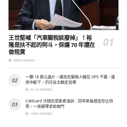
王世堅喊「汽車關稅該廢掉」！裕
隆是扶不起的阿斗，保護 70 年還在
做租賃
38033 SHARES
一顆 18 美元晶片，讓烏克蘭無人機在 GPS 干擾、遙
控中斷下，仍可自主鎖定目標
21118 SHARES
Coldcard 冷錢包受害者淚訴：四年來每週定存比特
幣，一夜歸零求助無門
12592 SHARES