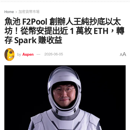
Home
加密貨幣市場
魚池 F2Pool 創辦人王純抄底以太
坊！從幣安提出近 1 萬枚 ETH，轉
存 Spark 賺收益
A
by
Aspen
2026-06-05
A