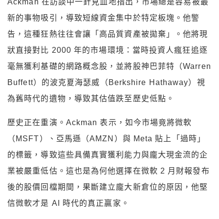
Ackman 在訪談中一針見血地指出，市場總是容易被最
新的事物吸引，導致短線資金集中於特定板塊。他警
告，這種狂熱往往會讓「高品質資產被拋棄」。他將現
狀直接對比 2000 年的市場環境：當時投資人瘋狂追逐
毫無獲利基礎的網路概念股，並將股神巴菲特（Warren
Buffett）的波克夏海瑟威（Berkshire Hathaway）視
為舊時代的遺物，導致其估值跌至歷史低點。
歷史正在重演。Ackman 表示，如今市場竟將微軟
（MSFT）、亞馬遜（AMZN）與 Meta 貼上「過時」
的標籤，導致這些具備真實獲利能力與龐大現金流的企
業被嚴重低估。這也是為何他選擇在微軟 2 月財報發布
後的股價回檔期間，果斷建立龐大新倉位的原因，他堅
信微軟才是 AI 時代的真正贏家。