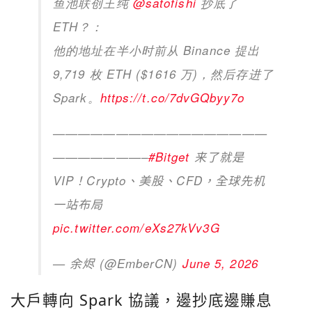
鱼池联创王纯
@satofishi
抄底了
ETH？：
他的地址在半小时前从 Binance 提出
9,719 枚 ETH ($1616 万)，然后存进了
Spark。
https://t.co/7dvGQbyy7o
—————————————————
———————–
#Bitget
来了就是
VIP！Crypto、美股、CFD，全球先机
一站布局
pic.twitter.com/eXs27kVv3G
— 余烬 (@EmberCN)
June 5, 2026
大戶轉向 Spark 協議，邊抄底邊賺息