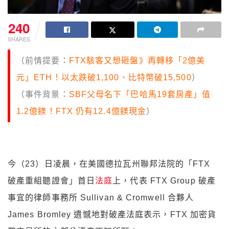
240
SHARES
（前情提要：
FTX駭客又想砸盤》再轉移「2億美
元」ETH！以太跌破1,100、比特幣破15,500
）
（事件背景：
SBF父母名下「巴哈馬19套房產」值
1.2億鎂！FTX 仍有12.4億鎂現金
）
今（23）日凌晨，在美國德拉瓦州聯邦法院的「FTX
破產重組聽證會」首日
法庭
上，代表 FTX Group 破產
事宜的律師事務所 Sullivan & Cromwell 合夥人
James Bromley 遺憾地對破產法庭表示，FTX 加密貨