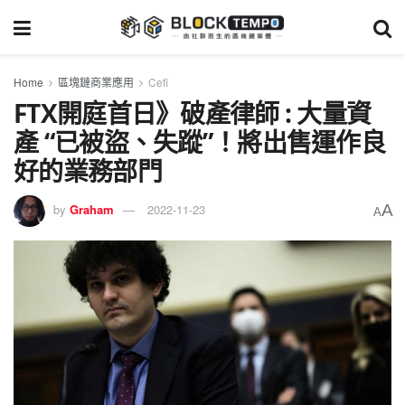
Home
區塊鏈商業應用
Cefi
FTX開庭首日》破產律師 : 大量資
產 “已被盜、失蹤”！將出售運作良
好的業務部門
A
by
Graham
2022-11-23
A