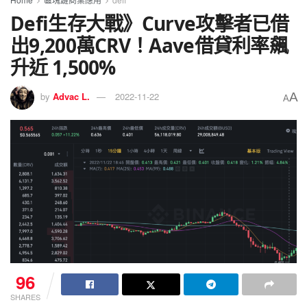
Defi生存大戰》Curve攻擊者已借
出9,200萬CRV！Aave借貸利率飆
升近 1,500%
A
by
Advac L.
2022-11-22
A
96
SHARES