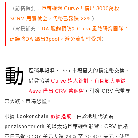
（前情提要：
巨鯨砸盤 Curve！借出 3000萬枚
$CRV 甩賣做空，代幣已暴跌 22％
）
（背景補充：
DAI脫鉤預防》Curve風險研究團隊：
建議將DAI踢出3pool，避免流動性受創
）
動
區稍早報導，Defi 市場最大的穩定幣交換、
借貸協議
Curve 遭人針對，有巨鯨大量從
Aave 借出 CRV 幣砸盤
，引發 CRV 代幣異
常大跌、市場恐慌。
根據 Lookonchain
數據追蹤
，由於地址代號為
ponzishorter.eth 的以太坊巨鯨砸盤影響，CRV 價格
單日已從 0.537 美元大跌 24% 至 $0.407 美元，使舉