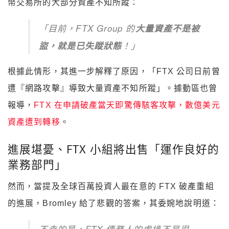
幣交易所的大部分資產不知所蹤：
「目前，FTX Group 的
大量資產不是被
盜，就是已失蹤狀態
！」
根據此情形，其進一步解釋了原因，「FTX 公司日前曾
遭『網路攻擊』導致大量資產不知所蹤」。據動區也曾
報導，
FTX 在申請破產當天即驚傳駭客攻擊，數億美元
資產遭到轉移
。
進展堪憂、FTX 小組將出售「運作良好的
業務部門」
然而，當提及全球百萬投資人最在意的 FTX 破產重組
的進展，Bromley 給了悲觀的答案，其委婉地說明道：
不幸的是，FTX 債務人的處境不是很