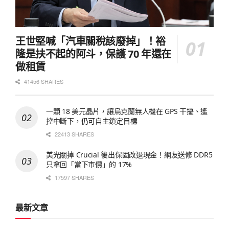
王世堅喊「汽車關稅該廢掉」！裕
隆是扶不起的阿斗，保護 70 年還在
做租賃
41456 SHARES
一顆 18 美元晶片，讓烏克蘭無人機在 GPS 干擾、遙
控中斷下，仍可自主鎖定目標
22413 SHARES
美光關掉 Crucial 後出保固改退現金！網友送修 DDR5
只拿回「當下市價」的 17%
17597 SHARES
最新文章