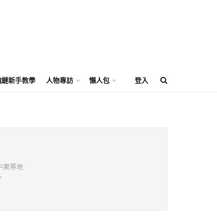
塊鏈新手教學
人物專訪
懶人包
登入
和中東等地
。