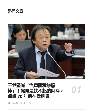
熱門文章
王世堅喊「汽車關稅該廢
掉」！裕隆是扶不起的阿斗，
保護 70 年還在做租賃
34789 SHARES