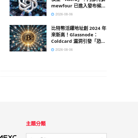
mewfour 已進入發布候選
階段
2026-08-06
比特幣活躍地址創 2024 年
來新高！Glassnode：
Coldcard 漏洞引發「恐慌
性轉移」
2026-08-06
主題分類