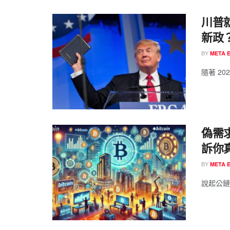
川普
新政
BY
META 
隨著 202
偽需
訴你
BY
META 
說起公鏈