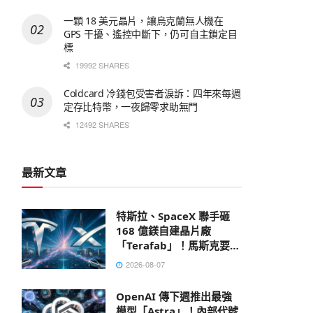
一顆 18 美元晶片，讓烏克蘭無人機在
GPS 干擾、遙控中斷下，仍可自主鎖定目
標
19992 SHARES
Coldcard 冷錢包受害者淚訴：四年來每週
定存比特幣，一夜歸零求助無門
12492 SHARES
最新文章
特斯拉、SpaceX 聯手砸
168 億鎂自建晶片廠
「Terafab」！馬斯克要打
造地表最大建築
2026-08-07
OpenAI 傳下週推出最強
模型「Astra」！內部代號