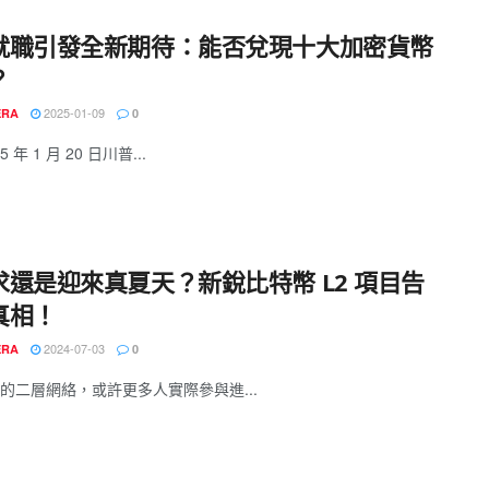
就職引發全新期待：能否兌現十大加密貨幣
？
2025-01-09
ERA
0
5 年 1 月 20 日川普...
求還是迎來真夏天？新銳比特幣 L2 項目告
真相！
2024-07-03
ERA
0
的二層網絡，或許更多人實際參與進...