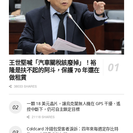
王世堅喊「汽車關稅該廢掉」！裕
隆是扶不起的阿斗，保護 70 年還在
做租賃
38033 SHARES
一顆 18 美元晶片，讓烏克蘭無人機在 GPS 干擾、遙
控中斷下，仍可自主鎖定目標
21118 SHARES
Coldcard 冷錢包受害者淚訴：四年來每週定存比特