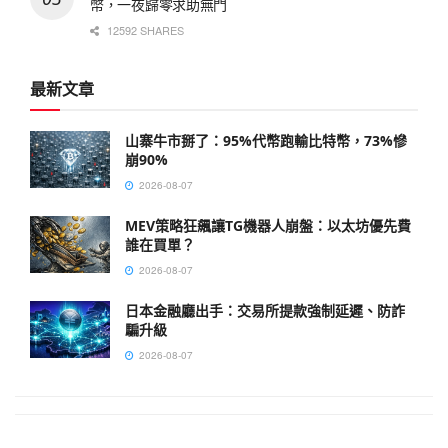
幣，一夜歸零求助無門
12592 SHARES
最新文章
山寨牛市掰了：95%代幣跑輸比特幣，73%慘
崩90%
2026-08-07
MEV策略狂飆讓TG機器人崩盤：以太坊優先費
誰在買單？
2026-08-07
日本金融廳出手：交易所提款強制延遲、防詐
騙升級
2026-08-07