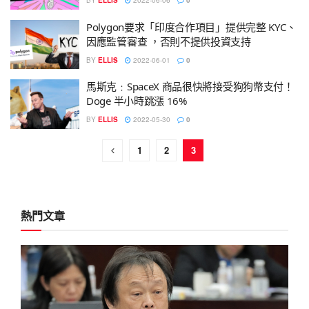
BY
ELLIS
2022-06-06
0
Polygon要求「印度合作項目」提供完整 KYC、
因應監管審查 ，否則不提供投資支持
BY
ELLIS
2022-06-01
0
馬斯克﹕SpaceX 商品很快將接受狗狗幣支付！
Doge 半小時跳漲 16%
BY
ELLIS
2022-05-30
0
1
2
3
熱門文章