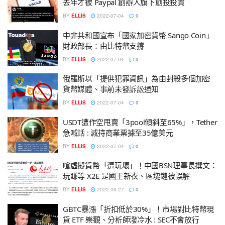
去年才被 Paypal 創辦人旗下創投投資
BY
ELLIS
2022-07-04
0
中非共和國宣布「國家加密貨幣 Sango Coin」
財政部長：由比特幣支撐
BY
ELLIS
2022-07-04
0
俄羅斯以「提供犯罪資訊」為由封殺多個加密
貨幣媒體、事前未發訴訟通知
BY
ELLIS
2022-07-04
0
USDT遭作空甩賣「3pool傾斜至65%」，Tether
急喊話 : 減持商業票據至35億美元
BY
ELLIS
2022-07-04
0
嗆虛擬貨幣「遭玩壞」！中國BSN理事長撰文：
玩賺等 X2E 是國王新衣、區塊鏈被誤解
BY
ELLIS
2022-06-27
0
GBTC暴漲「折扣低於30%」！市場對比特幣現
貨 ETF 樂觀、分析師潑冷水 : SEC不會放行