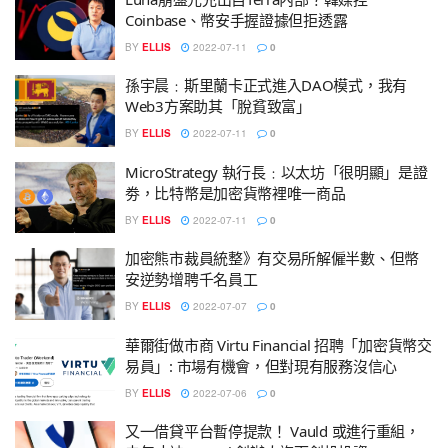
Coinbase、幣安手握證據但拒透露
BY
ELLIS
2022-07-11
0
孫宇晨﹕斯里蘭卡正式進入DAO模式，我有
Web3方案助其「脫貧致富」
BY
ELLIS
2022-07-11
0
MicroStrategy 執行長﹕以太坊「很明顯」是證
劵，比特幣是加密貨幣裡唯一商品
BY
ELLIS
2022-07-11
0
加密熊市裁員統整》有交易所解僱半數、但幣
安逆勢增聘千名員工
BY
ELLIS
2022-07-07
0
華爾街做市商 Virtu Financial 招聘「加密貨幣交
易員」: 市場有機會，但對現有服務沒信心
BY
ELLIS
2022-07-06
0
又一借貸平台暫停提款！ Vauld 或進行重組，