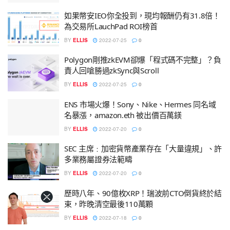
如果幣安IEO你全投到，現均報酬仍有31.8倍！
為交易所LauchPad ROI榜首
BY
ELLIS
2022-07-25
0
Polygon剛推zkEVM卻爆「程式碼不完整」？負
責人回嗆勝過zkSync與Scroll
BY
ELLIS
2022-07-25
0
ENS 市場火爆！Sony、Nike、Hermes 同名域
名暴漲，amazon.eth 被出價百萬鎂
BY
ELLIS
2022-07-20
0
SEC 主席﹕加密貨幣產業存在「大量違規」、許
多業務屬證券法範疇
BY
ELLIS
2022-07-20
0
歷時八年、90億枚XRP！瑞波前CTO倒貨終於結
束，昨晚清空最後110萬顆
BY
ELLIS
2022-07-18
0