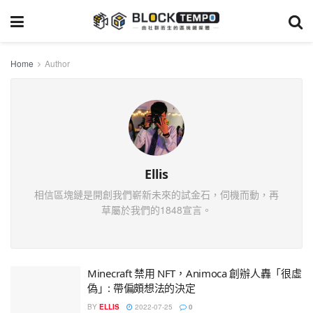
Home
Author
Ellis
相信區塊鏈是開創我們嶄新未來的試金石，伺機而動，再
草屬於我們的1848宣言。
Minecraft 禁用 NFT，Animoca 創辦人轟「很虛
偽」: 帶偏頗想法的決定
BY
ELLIS
2022-07-25
0