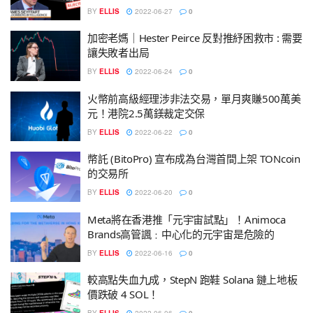
BY
ELLIS
2022-06-27
0
加密老媽｜Hester Peirce 反對推紓困救市 : 需要
讓失敗者出局
BY
ELLIS
2022-06-24
0
火幣前高級經理涉非法交易，單月爽賺500萬美
元！港院2.5萬鎂裁定交保
BY
ELLIS
2022-06-22
0
幣託 (BitoPro) 宣布成為台灣首間上架 TONcoin
的交易所
BY
ELLIS
2022-06-20
0
Meta將在香港推「元宇宙試點」！Animoca
Brands高管諷﹕中心化的元宇宙是危險的
BY
ELLIS
2022-06-16
0
較高點失血九成，StepN 跑鞋 Solana 鏈上地板
價跌破 4 SOL！