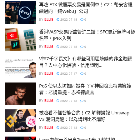
再嗆 FTX 做股票交易是開倒車！CZ：幣安會繼
續邁向「純Web3」公司
BY
ELLIS
2022-07-18
0
香港VASP交易所監管進二讀！SFC更新無牌可疑
名單，JPEX入列
BY
ELLIS
2022-07-18
0
V神7千字長文》有哪些可用區塊鏈的非金融題
目？去中心化帳號、信用證明…
BY
ELLIS
2022-07-17
0
PoS 使以太坊如同證劵 ？V 神回嗆比特幣擁護
者：老調重提、赤裸裸謊言
BY
ELLIS
2022-07-13
0
被嗆看不懂智能合約！CZ 解釋誤報 Uniswap
V3 漏洞烏龍：以為講錯比不講好
BY
ELLIS
2022-07-13
0
Luna崩盤元兇出自Terra內部？韓媒控