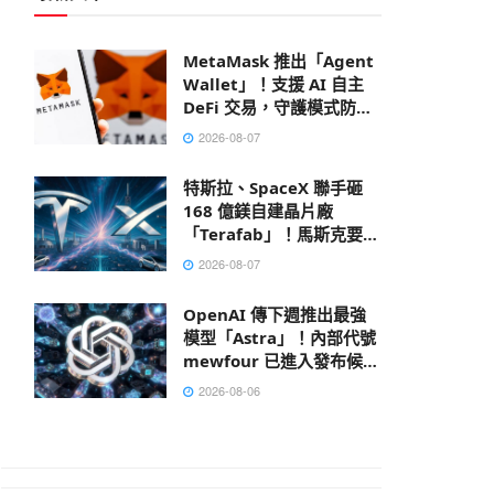
MetaMask 推出「Agent
Wallet」！支援 AI 自主
DeFi 交易，守護模式防禦
鏈上風險
2026-08-07
特斯拉、SpaceX 聯手砸
168 億鎂自建晶片廠
「Terafab」！馬斯克要打
造地表最大建築
2026-08-07
OpenAI 傳下週推出最強
模型「Astra」！內部代號
mewfour 已進入發布候選
階段
2026-08-06