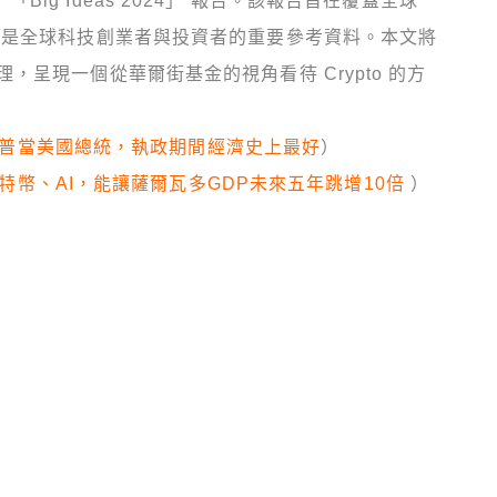
了 「Big Ideas 2024」 報告。該報告旨在覆蓋全球
，是全球科技創業者與投資者的重要參考資料。本文將
呈現一個從華爾街基金的視角看待 Crypto 的方
支持川普當美國總統，執政期間經濟史上最好
）
抱比特幣、AI，能讓薩爾瓦多GDP未來五年跳增10倍
）