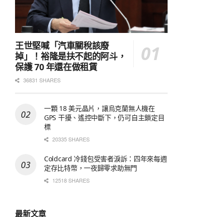
王世堅喊「汽車關稅該廢
掉」！裕隆是扶不起的阿斗，
保護 70 年還在做租賃
36831 SHARES
一顆 18 美元晶片，讓烏克蘭無人機在
GPS 干擾、遙控中斷下，仍可自主鎖定目
標
20335 SHARES
Coldcard 冷錢包受害者淚訴：四年來每週
定存比特幣，一夜歸零求助無門
12518 SHARES
最新文章