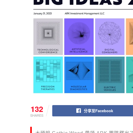
132
分享至Facebook
SHARES