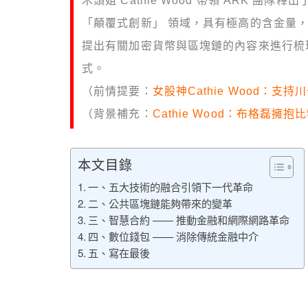
木頭姐 Cathie Wood 帶領 ARK 團隊釋出
「顛覆式創新」 領域，具有極高的含金量
提出有關加密貨幣與區塊鏈的內容來進行梳理，
式。
（前情提要：
女股神Cathie Wood：
（背景補充：
Cathie Wood：布格磊擁
本文目錄
一、五大技術的融合引領下一代革命
二、公共區塊鏈能夠帶來的變革
三、智慧合約 —— 推動金融和網際網路革命
四、數位錢包 —— 消除傳統金融中介
五、寫在最後