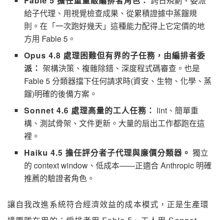
Fable 5 擔任重量級編排者角色：
跨日規劃、委派
給子代理、用視覺檢查成果、從累積證據中蒸餾規
則。在「一次跑好幾天」這種能力配得上它定價的地
方用 Fable 5。
Opus 4.8 處理困難但有界的子任務，由編排者委
派：
架構決策、複雜除錯、深度程式碼審查。也是
Fable 5 分類器擋下任何請求時(資安、生物、化學、蒸
餾)明確的後備方案。
Sonnet 4.6 處理高量的工人任務：
lint、簡單重
構、測試骨架、文件更新。大量的扇出工作都跑在這
裡。
Haiku 4.5 擔任評分者子代理與廉價分類器。
獨立
的 context window、低成本——正適合 Anthropic 明確
推薦的驗證者角色。
讓自我改進系統符合經濟效益的成本模式，正是生產環