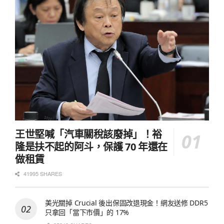
王世堅喊「汽車關稅該廢掉」！裕
隆是扶不起的阿斗，保護 70 年還在
做租賃
41995 SHARES
美光關掉 Crucial 後出保固改退現金！網友送修 DDR5
只拿回「當下市價」的 17%