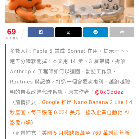
69
SHARES
多數人把 Fable 5 當成 Sonnet 在用，提示一下、
跑五分鐘就關掉。本文用 14 步、3 層架構，拆解
Anthropic 工程師如何以迴圈、動態工作流、
Routines 與記憶，打造一個會逐次複利、越跑越聰
明的自我改進代理系統。原文作者：
@0xCodez
（前情提要：
Google 推出 Nano Banana 2 Lite！4
秒產圖、每千張僅 0.034 美元，搶攻企業自動化 AI
影像市場
）
（背景補充：
美國 5 月職缺數飆至 760 萬創兩年新