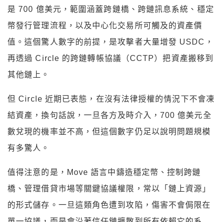
是 700 億美元，範圍涵蓋跨鏈橋、跨鏈訊息系統、穩定
幣發行管理流程，以及中心化交易所可觸及的資產價
值。這個驚人數字的前提，是攻擊者大量增發 USDC，
再透過 Circle 的跨鏈轉帳協議（CCTP）把資產搬移到
其他鏈上。
但 Circle 近期已表態，在沒有法律授權的情況下不會凍
結資產，換句話說，一旦各方及時介入，700 億美元全
數兌現的機率並不高，但這個數字仍足以說明問題規模
有多驚人。
值得注意的是，Move 語言中鑄造穩定幣、控制跨鏈
橋、管理借貸市場等關鍵協議權限，常以「鏈上資源」
的形式儲存。一旦這類角色遭到攻陷，傷害不會侷限在
單一協議，而是會沿著信任鏈擴散到所有依賴它的系