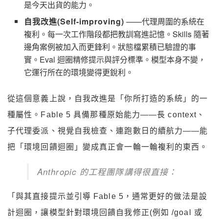
是今天出貨的能力。
自我改進(Self-improving)
——代理周圍的系統在
複利。每一次工作階段都把教訓寫進記憶。Skills 隨著
邊角案例被加入而更鋒利。狀態檔累積已驗證的事
實。Eval 迴圈精修提示與評分標準。模型本身不變，
它運行所在的環境變得更銳利。
從這個意義上說，自我改進是「你所打造的系統」的一
種屬性。Fable 5 具備那種原始能力——長 context、
子代理委派、視覺自我檢查、連跑數日的續航力——能
把「環境回饋迴圈」變成真正會一輪一輪複利的東西。
Anthropic 的工程團隊講得很直接：
「與其直接提示並引導 Fable 5，通常更好的做法是設
計迴圈，讓模型針對環境回饋自我修正(例如 /goal 或