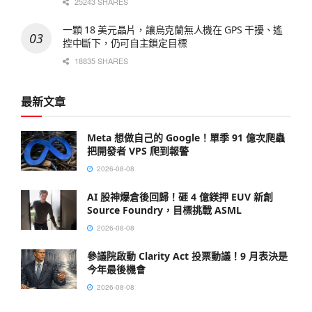
25243 SHARES
一顆 18 美元晶片，讓烏克蘭無人機在 GPS 干擾、遙
控中斷下，仍可自主鎖定目標
18835 SHARES
最新文章
Meta 想做自己的 Google！單季 91 億次爬蟲
把開發者 VPS 爬到報警
2026-08-08
AI 股神爆倉後回歸！砸 4 億鎂押 EUV 新創
Source Foundry，目標挑戰 ASML
2026-08-08
參議院啟動 Clarity Act 投票動議！9 月表決是
今年最後機會
2026-08-08