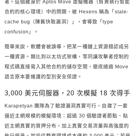
者。這個藏身於 Aptos Move 虛擬機器（負責執行智能
合約的核心環境）中的問題，被 Hexens 稱為「stale-
cache bug（陳舊快取漏洞）」，會導致「type
confusion」。
簡單來說，軟體會被誤導，把某一種鏈上資源錯認成另
一種資源。類比到以太坊式架構，等同讓攻擊者控制的
程式碼直接寫入其他合約的儲存空間，徹底繞過 Move
語言原本要維護的型別安全保證。
3,000 美元伺服器，20 次模擬 18 次得手
Karapetyan 團隊為了驗證漏洞真實可行，自建了一套
逼近主網規模的模擬環境：超過 30 個驗證者節點、貼
近主網真實的質押分布，加上真實交易流量與高強度的
執行競爭。架設這整套環境成本僅約 3,000 美元；若是