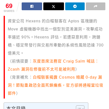
69
SHARES
資安公司 Hexens 的白帽駭客在 Aptos 區塊鏈的
Move 虛擬機器中找出一個型別混淆漏洞，攻擊成功
率逼近 90%。Hexens 評估，若遭惡意利用，跨鏈
橋、穩定幣發行與交易所牽動的系統性風險恐達 700
億美元。
（前情提要：
灰度首席法務官 Craig Salm 喊話：
Zcash 漏洞在修復前不太可能被利用
）
（背景補充：
白帽駭客揭露 Cosmos 暗藏 0-day 漏
洞！節點重啟恐全面死鎖癱瘓，官方卻將通報當垃圾
郵件
）
本文目錄