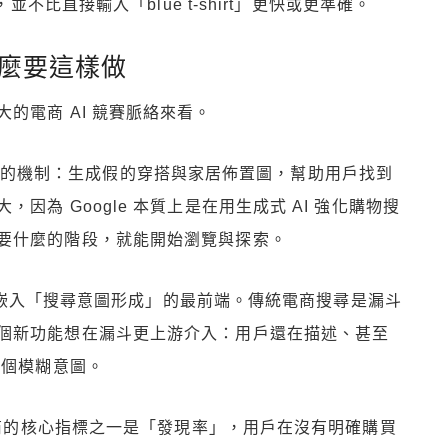
並不比直接輸入「blue t-shirt」更快或更準確。
什麼要這樣做
的電商 AI 競賽脈絡來看。
能性質相近的機制：生成假的穿搭與家居佈置圖，幫助用戶找到
為 Google 本質上是在用生成式 AI 強化購物搜
要什麼的階段，就能開始瀏覽與探索。
AI 嵌入「搜尋意圖形成」的最前端。傳統電商搜尋是漏斗
個新功能想在漏斗更上游介入：用戶還在描述、甚至
那個模糊意圖。
。電商的核心指標之一是「發現率」，用戶在沒有明確購買