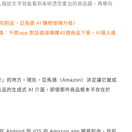
輸入描述文字就能看到系統憑空畫出的商品圖，再導向
雙向對話，亞馬遜 AI 購物矩陣升級
）
路：千問app 對話直接導購40億商品下單，AI匯入遙
」的地方。現在，亞馬遜（Amazon）決定讓它變成
品的生成式 AI 介面，即使那件商品根本不存在於
ndroid 與 iOS 的 Amazon app 搜尋列內，目前