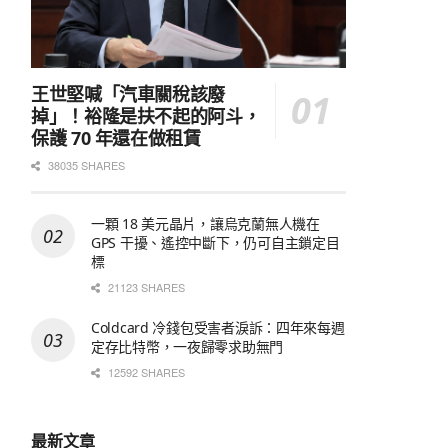
王世堅喊「汽車關稅該廢
掉」！裕隆是扶不起的阿斗，
保護 70 年還在做租賃
38035 SHARES
一顆 18 美元晶片，讓烏克蘭無人機在
GPS 干擾、遙控中斷下，仍可自主鎖定目
標
21123 SHARES
Coldcard 冷錢包受害者淚訴：四年來每週
定存比特幣，一夜歸零求助無門
12592 SHARES
最新文章