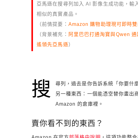
亞馬遜在搜尋列加入 AI 影像生成功能，
相似的真實產品。
（前情提要：
Amazon 購物助理現可即時
（背景補充：
阿里巴巴打通淘寶與Qwen 通
遙領先亞馬遜
）
搜
尋列，過去是你告訴系統「你要什麼
另一種東西：一個能憑空替你畫出商
Amazon 的倉庫裡。
賣你看不到的東西？
Amazon 在官方
部落格中說明
，這項功能整合在 A