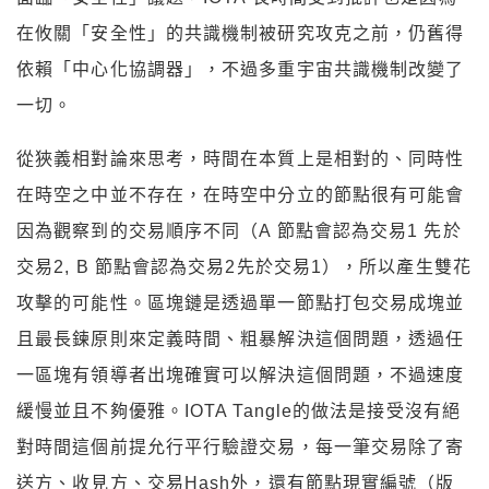
在攸關「安全性」的共識機制被研究攻克之前，仍舊得
依賴「中心化協調器」，不過多重宇宙共識機制改變了
一切。
從狹義相對論來思考，時間在本質上是相對的、同時性
在時空之中並不存在，在時空中分立的節點很有可能會
因為觀察到的交易順序不同（A 節點會認為交易1 先於
交易2, B 節點會認為交易2先於交易1），所以產生雙花
攻擊的可能性。區塊鏈是透過單一節點打包交易成塊並
且最長鍊原則來定義時間、粗暴解決這個問題，透過任
一區塊有領導者出塊確實可以解決這個問題，不過速度
緩慢並且不夠優雅。IOTA Tangle的做法是接受沒有絕
對時間這個前提允行平行驗證交易，每一筆交易除了寄
送方、收見方、交易Hash外，還有節點現實編號（版