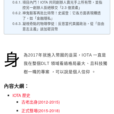
項目內鬥！IOTA 共同創辦人賣光手上所有幣，並指
控另一創辦人拒絕移交「2.3 億資產」
神鬼駭客再批比特幣！史諾登：它各方面表現糟透
了，如「金融隱私」
凝視奇點的物理學徒｜反思當代美國政治，從「自由
意志主義」談加密貨幣
身
為2017年就進入幣圈的韭菜，IOTA 一直是
我在整個DLT 領域看過格局最大、且科技獨
樹一幟的專案 ，可以說是個人信仰 。
內容大綱：
IOTA 歷史
古老出身(2012-2015)
正式豋場(2015-2018)