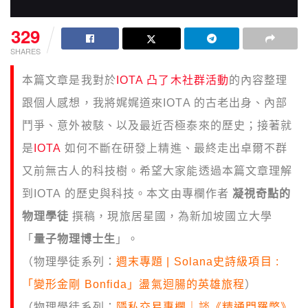
329
SHARES
本篇文章是我對於
IOTA 凸了木社群活動
的內容整理
跟個人感想，我將娓娓道來IOTA 的古老出身、內部
鬥爭、意外被駭、以及最近否極泰來的歷史；接著就
是
IOTA
如何不斷在研發上精進、最終走出卓爾不群
又前無古人的科技樹。希望大家能透過本篇文章理解
到IOTA 的歷史與科技。本文由專欄作者
凝視奇點的
物理學徒
撰稿，現旅居星國，為新加坡國立大學
「
量子物理博士生
」。
（物理學徒系列：
週末專題 | Solana史詩級項目 :
「變形金剛 Bonfida」盪氣迴腸的英雄旅程
）
（物理學徒系列：
隱私交易專欄｜談《精通門羅幣》