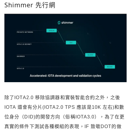
Shimmer 先行網
除了IOTA2.0 移除協調器和實裝智能合約之外，之後
IOTA 還會有分片(IOTA2.0 TPS 應該是10K 左右)和數
位身分（DID)的開發方向（俗稱IOTA3.0），為了在更
真實的條件下測試各種模組的表現，IF 致敬DOT的做