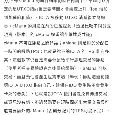
力)。雖然Mana 的執行細節仍就在微調中，不過可以肯
定的是UTXO指向後需要時間才會緩速上升（log 增加
到某種飽和值）、IOTA 被移動 UTXO 消滅後立刻歸
零。cMana 的用途在前段已經提到「透過比較不同分支
現實（版本）的 cMana 權重讓全網達成共識」，
cMana 不可在節點之間轉讓；aMana 則是用於分配任
一時間的網路TPS：也就是說不論IOTA 的TPS 能有多
高，這個數字仍舊是需要分配給平行處理交易的節點
（使用者把交易驗證完之後傳給節點），aMana 可以
交易、而且預估會產生租賃市場（舉例：節點透過花錢
讓IOTA UTXO 指向自己，確保在IDO 發生時不會發生
卡死的悲劇），也就是說IOTA 使用者是免費傳送交易
或資訊沒有錯、不過節點要在短時間送出大量交易很可
能需要額外的aMana（否則分配到的TPS可能不足），