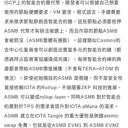
ISCP上的智能合約層代幣，開發者可以根據自己想要
使用的節點硬體要求、VM 要求、程式語言、手續費要
求來徵求節點群創造智能合約鏈，這些節點必須要抵押
ASMB 代幣才有辦法被選上、而且作惡的節點ASMB
會被罰沒（ASMB整體有通膨）。這樣類似Cosmos的
去中心化委員會可以創造出豐富多元的智能合約鏈（都
透過拜占庭將軍協議達成共識），每條智能合約練的興
盛都會帶給ASMB價值捕獲（不會有TERA>ATOM 的
情況）。即使初始階段的ASMB 是側鏈、而不是安全性
直接依賴IOTA 的Rollup，不過隨著ZKP 科技的進展，
ASMB 可以變成rollup layer。同時ASMB 對於智能合
約層對於TPS 的需求會提升對IOTA aMana 的渴求。
ASMB 建立在IOTA Tangle 的重大優勢是跨鏈atomic
swap 免費，也就是從ASMB EVM1 到 ASMB EVM2