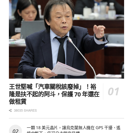
王世堅喊「汽車關稅該廢掉」！裕
隆是扶不起的阿斗，保護 70 年還在
做租賃
38035 SHARES
一顆 18 美元晶片，讓烏克蘭無人機在 GPS 干擾、遙