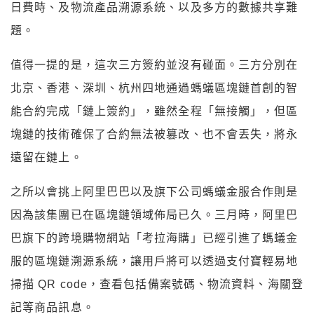
日費時、及物流產品溯源系統、以及多方的數據共享難
題。
值得一提的是，這次三方簽約並沒有碰面。三方分別在
北京、香港、深圳、杭州四地通過螞蟻區塊鏈首創的智
能合約完成「鏈上簽約」，雖然全程「無接觸」，但區
塊鏈的技術確保了合約無法被篡改、也不會丟失，將永
遠留在鏈上。
之所以會挑上阿里巴巴以及旗下公司螞蟻金服合作則是
因為該集團已在區塊鏈領域佈局已久。三月時，阿里巴
巴旗下的跨境購物網站「考拉海購」已經引進了螞蟻金
服的區塊鏈溯源系統，讓用戶將可以透過支付寶輕易地
掃描 QR code，查看包括備案號碼、物流資料、海關登
記等商品訊息。