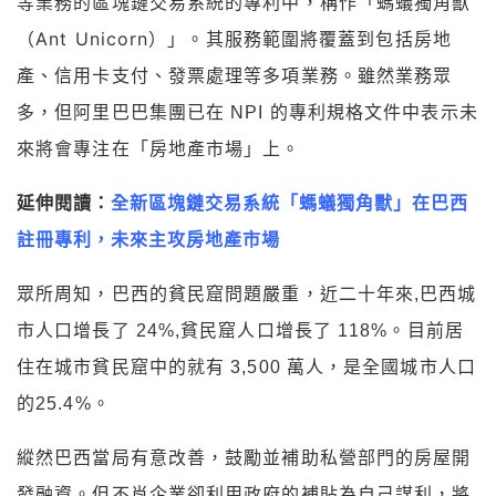
稱作「螞蟻獨角獸
等業務的區塊鏈交易系統的專利中，
（Ant Unicorn）」。其
服務範圍將覆蓋到包括房地
產、信用卡支付、發票處理等多項業務。雖然業務眾
多，但阿里巴巴集團已在 NPI 的專利規格文件中表示未
來將會專注在「房地產市場」上。
延伸閱讀：
全新區塊鏈交易系統「螞蟻獨角獸」在巴西
註冊專利，未來主攻房地產市場
眾所周知，巴西的貧民窟問題嚴重，近二十年來,巴西城
市人口增長了 24%,貧民窟人口增長了 118%。目前居
住在城市貧民窟中的就有 3,500 萬人，是全國城市人口
的25.4%。
縱然巴西當局有意改善，鼓勵並補助私營部門的房屋開
發融資。但不肖企業卻利用政府的補貼為自己謀利，將