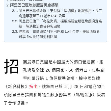
阿里巴巴區塊鏈版圖再度擴張
阿里巴巴螞蟻金服｜支付寶「區塊鏈」地鐵應用，長三
角通票覆蓋已11城市1842公里
阿里巴巴旗下「考拉海購」採用螞蟻金服區塊鏈溯源系
統，解決物流責任追究困境
光棍節｜電商龍頭阿里巴巴和 Lolli 合作，美國消費者
可享 5% 比特幣返利回饋
招
商局港口集團是中國最大的港口營運商，服
務遍及全球 26 個國家、50 個港口，集裝箱
吞吐量超過 1 億個標準貨櫃。據中國媒體
《新浪科技》
指出
，該集團已於 5 月 28 日和電商物巨
頭阿里巴巴提團和螞蟻金融服務集團（螞蟻金服）簽署
了合作協議。