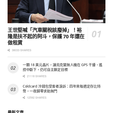
王世堅喊「汽車關稅該廢掉」！裕
隆是扶不起的阿斗，保護 70 年還在
做租賃
38033 SHARES
一顆 18 美元晶片，讓烏克蘭無人機在 GPS 干擾、遙
控中斷下，仍可自主鎖定目標
21118 SHARES
Coldcard 冷錢包受害者淚訴：四年來每週定存比特
幣，一夜歸零求助無門
12592 SHARES
最新文章