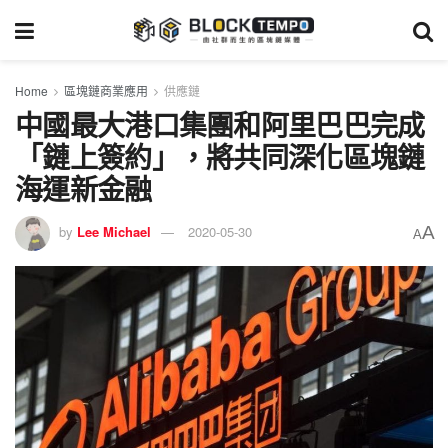
Home
區塊鏈商業應用
供應鏈
中國最大港口集團和阿里巴巴完成
「鏈上簽約」，將共同深化區塊鏈
海運新金融
A
by
Lee Michael
2020-05-30
A