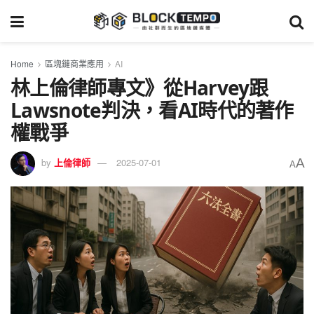
Home
區塊鏈商業應用
AI
林上倫律師專文》從Harvey跟
Lawsnote判決，看AI時代的著作
權戰爭
A
by
上倫律師
2025-07-01
A