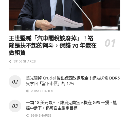
王世堅喊「汽車關稅該廢掉」！裕
隆是扶不起的阿斗，保護 70 年還在
做租賃
39106 SHARES
美光關掉 Crucial 後出保固改退現金！網友送修 DDR5
只拿回「當下市價」的 17%
26051 SHARES
一顆 18 美元晶片，讓烏克蘭無人機在 GPS 干擾、遙
控中斷下，仍可自主鎖定目標
9349 SHARES