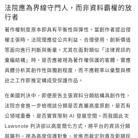
法院應為界線守門人，而非資料霸權的放
行者
著作權制度原本即具有平衡性與彈性。當創作者提出侵
權主張時，法院理應從公共利益、合理使用、創新價值
等面向進行判斷與衡量。尤其在面對類似「法律資訊的
彙編結構」時，是否應被視為著作權保護的客體，實應
具體分析其創作性與獨創程度，而不應輕率以彙整與標
註之工作即推定構成受保護作品。
在美國判決中，即便原告主張資料分類結構具創作性，
法院亦會進一步檢視該分類是否真屬高度原創，是否有
公領域重疊、是否實質限制 AI 發展空間。而我國此次
Lawsnote 判決卻以高度簡化方式，將平台的資訊分類
與羅列，視為高度保護對象，並進而裁定刑責及鉅額民