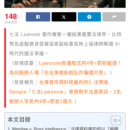
148
SHARES
七法 Lawnote 著作權案一審結果震驚法律界，比特
幣及虛擬通貨發展協會副秘書長林上倫律師解讀 AI
時代的適法爭議。
（前情提要：
Lawsnote爬蟲程式判4年+罰款破億！
為何創辦人嘆「在台灣做新創比詐騙還可悲」
）
（背景補充：
台灣首宗資料爬蟲判刑》法學版
Google「七法Lawsnote」使用對手法源資訊，2名
創辦人罕見判4年+罰金1億元
）
本文目錄
Westlaw v. Ross Intelligence：法律資料庫如何以「編輯