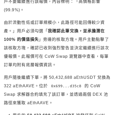
戶不要繼續進行該報價，內容標明：「高價格影響
(99.9%)。
由於流動性低或訂單規模小，此路徑可能回傳較少資
產。」用戶必須勾選「
我確認此筆兌換，並承擔潛在
100% 的價值損失
」旁邊的核取方塊。用戶主動點擊了
該核取方塊，確認已收到強烈警告並決定繼續進行該次
優報價。此報價可在 CoW Swap 瀏覽器中查看，每筆
訂單均附有底層報價資訊。
用戶隨後繼續下單，將 50,432,688 aEthUSDT 兌換為
322 aEthAAVE。位於
的 CoW
0x699...d35c8
Swap 求解器合約填充了該訂單，並透過兩個 DEX 池
路徑來獲取 aEthAAVE。