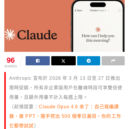
96
SHARES
Anthropic 宣布於 2026 年 3 月 13 日至 27 日推出
限時促銷，所有非企業版用戶在離峰時段可享雙倍使
用量，且額外用量不計入每週上限。
（前情提要：
Claude Opus 4.6 來了：自己寫編譯
器、做 PPT、隨手挖出 500 個零日漏洞，你的工作
它都想試試
）