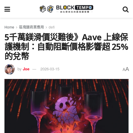
Home
區塊鏈商業應用
defi
5千萬鎂滑價災難後》Aave 上線保
護機制：自動阻斷價格影響超 25%
的兌幣
A
by
Joe
2026-03-15
A