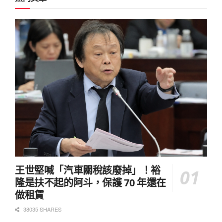
王世堅喊「汽車關稅該廢掉」！裕
隆是扶不起的阿斗，保護 70 年還在
做租賃
38035 SHARES