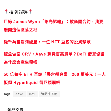
相關報導
巨鯨 James Wynn「賠光認輸」：放棄開合約，我要
離開這個墮落之地
從千萬富翁到破產，一位 NFT 巨鯨的投資悲歌
鯨魚做空 CRV，Aave 耗費百萬買單？DeFi 借貸協議
為什麼會產生壞帳
50 倍做多 ETH 巨鯨「爆倉卻爽賺」200 萬美元！一人
扳倒 Hyperliquid 留巨額爛帳
Tags:
Aave
Defi
流動性不足
熱門文章