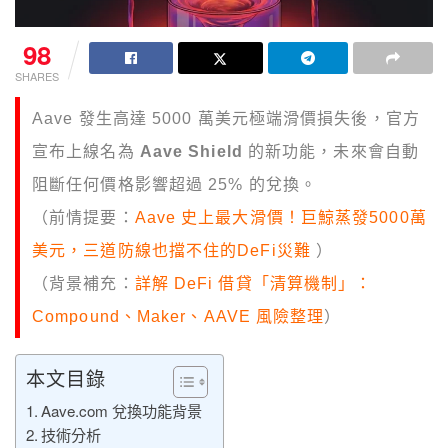
98
SHARES
Aave 發生高達 5000 萬美元極端滑價損失後，官方
宣布上線名為
Aave Shield
的新功能，未來會自動
阻斷任何價格影響超過 25% 的兌換。
（前情提要：
Aave 史上最大滑價！巨鯨蒸發5000萬
美元，三道防線也擋不住的DeFi災難
）
（背景補充：
詳解 DeFi 借貸「清算機制」：
Compound、Maker、AAVE 風險整理
）
本文目錄
Aave.com 兌換功能背景
技術分析