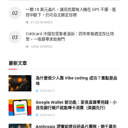
一顆 18 美元晶片，讓烏克蘭無人機在 GPS 干擾、遙
控中斷下，仍可自主鎖定目標
21123 SHARES
Coldcard 冷錢包受害者淚訴：四年來每週定存比特
幣，一夜歸零求助無門
12592 SHARES
最新文章
為什麼很少人靠 Vibe coding 成功？重點是品
味
2026-08-07
Google Wallet 新功能：家長直匯零用錢，小
孩免銀行帳戶就能嗶卡消費（美國先行）
2026-08-07
Anthropic 證實組建自研晶片團隊，開千萬年