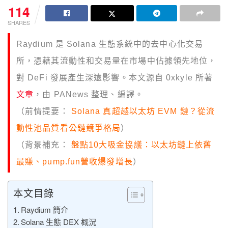
114
SHARES
Raydium 是 Solana 生態系統中的去中心化交易
所，憑藉其流動性和交易量在市場中佔據領先地位，
對 DeFi 發展產生深遠影響。本文源自 0xkyle 所著
文章
，由 PANews 整理、編譯。
（前情提要：
Solana 真超越以太坊 EVM 鏈？從流
動性池品質看公鏈競爭格局
）
（背景補充：
盤點10大吸金協議：以太坊鏈上依舊
最賺、pump.fun營收爆發增長
）
本文目錄
Raydium 簡介
Solana 生態 DEX 概況